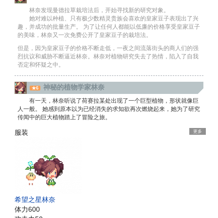
林奈发现曼德拉草栽培法后，开始寻找新的研究对象。
她对难以种植、只有极少数精灵贵族会喜欢的皇家豆子表现出了兴
趣，并成功的批量生产。 为了让任何人都能以低廉的价格享受皇家豆子
的美味，林奈又一次免费公开了皇家豆子的栽培法。
但是，因为皇家豆子的价格不断走低，一夜之间流落街头的商人们的强
烈抗议和威胁不断逼近林奈。林奈对植物研究失去了热情，陷入了自我
否定和怀疑之中。
神秘的植物学家林奈
★6
有一天，林奈听说了荷赛拉某处出现了一个巨型植物，形状就像巨
人一般。 她感到原本以为已经消失的求知欲再次燃烧起来，她为了研究
传闻中的巨大植物踏上了冒险之旅。
服装
更多
希望之星林奈
体力
600