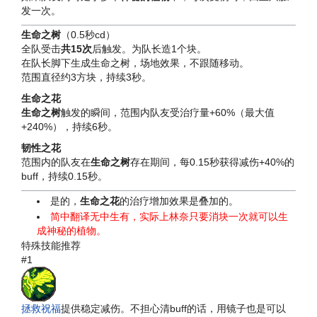
发一次。
生命之树
（0.5秒cd）
全队受击
共15次
后触发。为队长造1个块。
在队长脚下生成生命之树，场地效果，不跟随移动。
范围直径约3方块，持续3秒。
生命之花
生命之树
触发的瞬间，范围内队友受治疗量+60%（最大值
+240%），持续6秒。
韧性之花
范围内的队友在
生命之树
存在期间，每0.15秒获得减伤+40%的
buff，持续0.15秒。
是的，
生命之花
的治疗增加效果是叠加的。
简中翻译无中生有，实际上林奈只要消块一次就可以生
成神秘的植物。
特殊技能推荐
#1
拯救祝福
提供稳定减伤。不担心清buff的话，用镜子也是可以