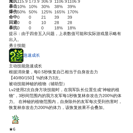
魔抗
115.9
173.9
306.9
1106.9
1106.9
暴击
10%
10%
30%
38%
39%
爆伤
50%
50%
125%
165%
170%
命中
0
0
21
39
39
回避
0
0
10
28
28
暴抗
0
0
0
18%
18%
提示：由于四舍五入问题，上表数值可能和实际游戏显示略有
出入。
勇士技能
急速成长
主动技能
急速成长
根据消块量，每0.5秒恢复自己相当于自身攻击力
【40/80/150】%的体力3次。
被动技能
神秘的植物（辅助型）
Lv2
使用2次自身方块技能时，在我军队长位置生成“神秘的植
物”，3秒间范围内的我方友军每1秒恢复林奈攻击力200%的体
力。 在神秘的植物范围内，自身除外的友军每次受到伤害时，
恢复林奈攻击力200%的体力，该恢复效果不会叠加。
★6