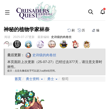
神秘的植物学家林奈
刷
历
编
阅读
2025-07-27
更新
最新编辑:
史诗级的肉卷丝
跳
跳
页面贡献者 :
到
到
导
搜
最后更新：
史诗级的肉卷丝
航
索
本页面距上次更新（25-07-27）已经过去377天，请注意文章时
效性。
提示：点击头像或名字可以进入ta的b站空间。
首页
勇士资料
勇士
祭司