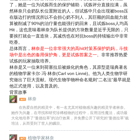
了，她是一位为试炼而生的保护辅助，试炼评分直接拉满，虽
然林奈只会奶队长位置附近的人，但试炼中只会出现被boss压
在版边打的情况所以不会担心奶不到人，其巨额的回血能力就
算被削减了90%的治疗量也能强行奶回来，且试炼boss人均高
Hit，这也意味着林奈为队长提供的方块数量是近乎无限的，只
要挨打就会一直造块，其减伤也在对抗boss的持续输出中非常
吃香。
总体而言，
林奈是一位非常强大的高hit对策系保护奶妈，斗技
场中是出色的备用保护角，更是试炼答案之一。
非常推荐热爱
试炼的玩家抽取培养。
林奈是又一位来到荷塞拉后被娘化的角色，其原型是瑞典著名
的植物学家卡尔·冯·林奈(Carl von Linné)。他为人类生物学研
究做出了巨大贡献。现代生物学物种命名规则“二名法”最早就是
他正式使用，以及普及的。
背景故事
林奈
★4
在热爱自然的精灵中，有一名尤其对植物感兴趣的精灵学者林奈。
她作为兴趣，在寻找和研究珍稀植物的过程中，应用活性魔法，成功最
大化地培养了“曼德拉草”的治疗效果，并免费公开了研究的“曼德拉草”栽
培法，从而受到了世人的瞩目。
植物学家林奈
★5