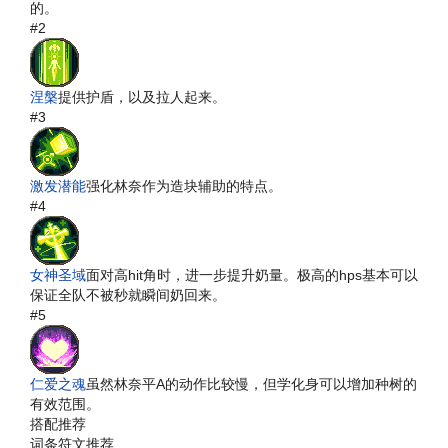
的。
#2
涅槃
提供护盾，以及拉人起来。
#3
激发潜能
强化林奈作为造块辅助的特点。
#4
女神圣域
面对高hit角时，进一步提升奶量。极高的hps基本可以
保证全队不被秒就瞬间奶回来。
#5
仁爱之魂
虽然林奈平A的动作比较慢，但学化身可以增加种树的
有效范围。
搭配推荐
词条符文推荐