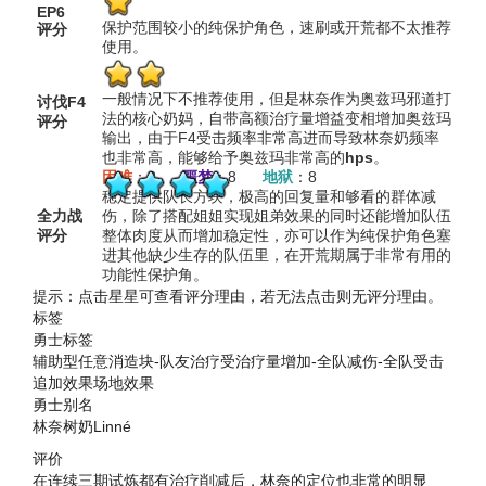
EP6
保护范围较小的纯保护角色，速刷或开荒都不太推荐
评分
使用。
一般情况下不推荐使用，但是林奈作为奥兹玛邪道打
讨伐F4
法的核心奶妈，自带高额治疗量增益变相增加奥兹玛
评分
输出，由于F4受击频率非常高进而导致林奈奶频率
也非常高，能够给予奥兹玛非常高的
hps
。
困难
：8
噩梦
：8
地狱
：8
稳定提供队长方块，极高的回复量和够看的群体减
全力战
伤，除了搭配姐姐实现姐弟效果的同时还能增加队伍
评分
整体肉度从而增加稳定性，亦可以作为纯保护角色塞
进其他缺少生存的队伍里，在开荒期属于非常有用的
功能性保护角。
提示：点击星星可查看评分理由，若无法点击则无评分理由。
标签
勇士标签
辅助型
任意消
造块-队友
治疗
受治疗量增加-全队
减伤-全队
受击
追加效果
场地效果
勇士别名
林奈
树奶
Linné
评价
在连续三期试炼都有治疗削减后，林奈的定位也非常的明显