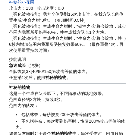
神秘的小花园
攻击力：138
|
攻击速度：0.8
（强化被动技能）我方全体受到15次攻击时，在我方队长的位
置生成“生命之树”3秒。（冷却时间0.5秒）
（强化被动技能）生成生命之树时，“韧性之花”将会绽放，减少
范围内我军所受伤害40%，并生成我方队长1个方块。
（强化被动技能）生成生命之树时，“生命之花”将会绽放，并与
6秒内增加范围内我军所受恢复效果60%。（最多重叠4次，再
次使用重置持续时间）
技能说明
急速成长
（消块）
全队恢复3×[40/80/150]%攻击等值的体力。
任意消1次后，使用
神秘的植物
。
神秘的植物
这是一个生成在队长脚下，不跟随移动的场地效果。
范围直径约2方块，持续3秒。
范围内的队友：
包括林奈，每秒恢复200%攻击等值的体力。
不包括林奈，每次受到伤害时，恢复200%攻击等值的体
力。
如果队友同时处于多个
神秘的植物
中，每次受伤时，回血只触