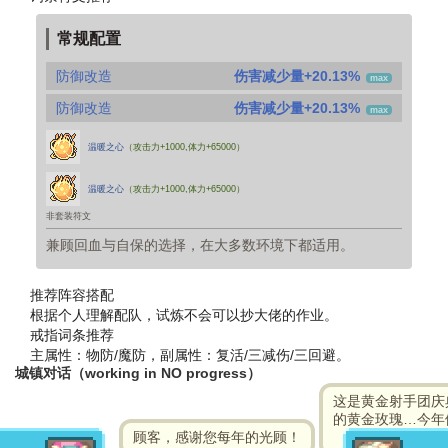
常规配置
防御改造
伤害减少量+20.13%
max
防御改造
伤害减少量+20.13%
max
温暖之心
（攻击力+1000,体力+65000）
温暖之心
（攻击力+1000,体力+65000）
非套装符文
兼顾回血与自保的选择，在大多数环境下都适用。
推荐阵容搭配
根据个人理解配队，试炼不会可以抄大佬的作业。
戒指词条推荐
主属性：物防/魔防，副属性：复活/三减伤/三回避。
城镇对话（working in NO progress）
这是黄金射手团庆
的黄金玫瑰…今年
顾客，感谢您每年的光顾！
美丽。完美