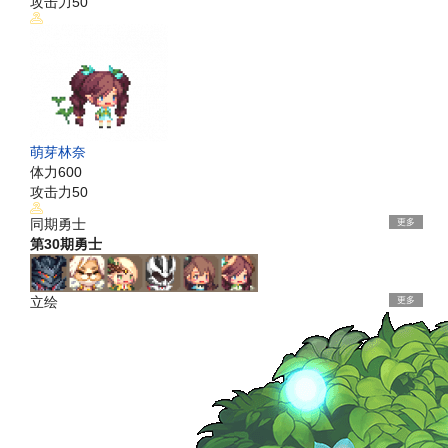
攻击力
50
萌芽林奈
体力
600
攻击力
50
同期勇士
更多
第30期勇士
立绘
更多