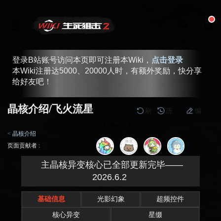
登录B站账号访问本页即可注册本Wiki，
点击登录
本Wiki注册达5000、20000人时，有额外奖励，快分享
给好友吧！
晶核介绍/飞火流星
刷
历
编
阅读
2026-06-02
更新
最新编辑:
萌新灬小瓜
<
晶核介绍
跳
跳
页面贡献者 :
到
到
导
搜
主晶核异变核心已全部更新完毕——
航
索
2026.6.2
基础信息
光影幻象
超频控件
核心异变
星缀