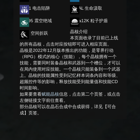
M4A1 电击陷阱
FNFAL 生命汲取
QJB95 震空绝域
Saiga12K 粒子护盾
晶核介绍
MSR 空间折跃
本页面收录了目前已上线
的所有晶核，点击对应按钮即可进入相应页面。
晶核是2022年12月版本推出的功能，是零界行动
（RPG）模式的核心（技能），每个晶核拥有一个
技能，需要同时装备晶核和武器到一个槽位，才可以
在局内使用对应技能。一个晶核只能装备到一个武器
上。晶核的技能属性受到记忆样本词条内容和等级、
超频控件等的影响，释放技能受到能量值和技能CD
时间影响。
如果要查看
赋能晶核
信息，点击第二个页签，或点击
左侧链接文字前往查看。
部分晶核可以在晶石合成中合成获得，详见【可合
成】页签。