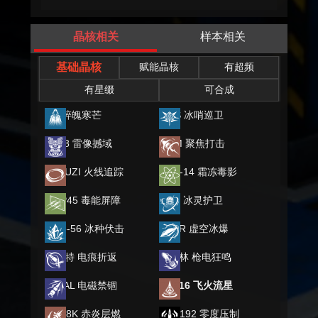
晶核相关
样本相关
基础晶核
赋能晶核
有超频
有星缀
可合成
M7 碎魄寒芒
TWS 冰哨巡卫
DP28 雷像撼域
AWM 聚焦打击
双持UZI 火线追踪
BSG-14 霜冻毒影
UMP45 毒能屏障
AKM 冰灵护卫
Type-56 冰种伏击
SCAR 虚空冰爆
巴雷特 电痕折返
加特林 枪电狂鸣
ASVAL 电磁禁锢
HK416 飞火流星
Kar98K 赤炎层燃
QBZ192 零度压制