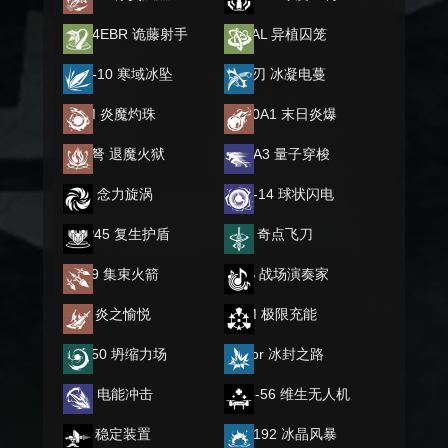
MK14EBR 诡藤射手
FNFAL 异植囚笼
NAR-10 寒域冰坠
双爪刃 冰凝电蔓
AWM 炎魔灼珠
M590A1 末日炎爆
复合弩 退魔火狱
MP5A3 量子穿梭
AUG 念力旋涡
BSG-14 球状闪电
UMP45 复生护盾
XM8 奇点飞刀
M249 集束火箭
TWS 战场演奏家
长刀 炎之愉悦
AWM 极限充能
SG550 坍缩力场
Vector 冰封之路
AKM 电能冲击
Type-56 维生无人机
RPK 稳定装置
QBZ192 冰晶风暴