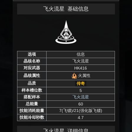
飞火流星
基础信息
选项
信息
晶核名称
飞火流星
对应武器
HK416
火属性
晶核属性
品质
传奇
样本槽位数
5
搭配样本
飞火流星
总能量
60
技能消耗能量
7(飞镖)/21(强化版飞镖)
技能冷却秒数
4.7
飞火流星
详细信息