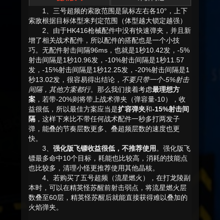
1、三号超频的索敌范围是鼠标左右各10°，上下
索敌根据目标体型来判定范围（体型越大锁定越强）
2、由于HK416枪械配件中没有快速弹夹，并且新
增了相关战术配件，所以配件的搭配也是一个小技
巧。无配件射击间隔96ms，也就是1秒10.42发，-5%
射击间隔是1秒10.96发，-10%射击间隔是1秒11.57
发，-15%射击间隔是1秒12.25发，-20%射击间隔是1
秒13.02发，很容易得出结论，
不要只带一个-5%射击
间隔，其他方案都行
。那么我们接着考虑
最理想方
案
，若带-20%则将带上战术弹夹（弹容量-10），收
益很低，所以最佳方案应当是
扩容弹夹
和
-15%射击间
隔
，这样下来比不带任何战术配件一秒多打两发子
弹，能叠的节奏层数更多、叠超频层数的速度也更
快。
3、
强化版飞镖收益很低，不推荐使用
。强化版飞
镖最多命中10个目标，耗能也比较高，消耗的技能点
也比较多，清理小怪更推荐使用其他晶核。
4、若购买了五号超频（流星燃火），在打龙陵副
本时，可以在精英怪苏醒前射击弱点，将流星燃火层
数叠至60层，精英怪苏醒后就能直接获得难以叠加的
火焰弹夹。