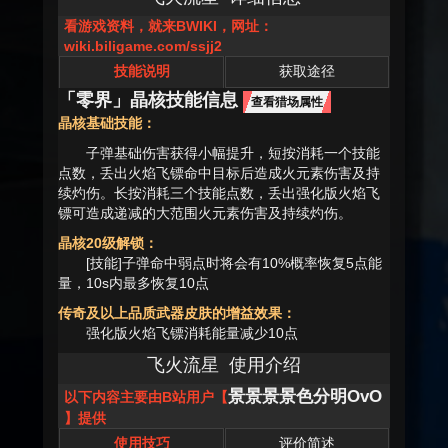
看游戏资料，就来BWIKI，网址：
wiki.biligame.com/ssjj2
技能说明
获取途径
「零界」晶核技能信息
查看猎场属性
晶核基础技能：
子弹基础伤害获得小幅提升，短按消耗一个技能
点数，丢出火焰飞镖命中目标后造成火元素伤害及持
续灼伤。长按消耗三个技能点数，丢出强化版火焰飞
镖可造成递减的大范围火元素伤害及持续灼伤。
晶核20级解锁：
[技能]子弹命中弱点时将会有10%概率恢复5点能
量，10s内最多恢复10点
传奇及以上品质武器皮肤的增益效果：
强化版火焰飞镖消耗能量减少10点
飞火流星
使用介绍
景景景景色分明OvO
以下内容主要由B站用户【
】提供
使用技巧
评价简述