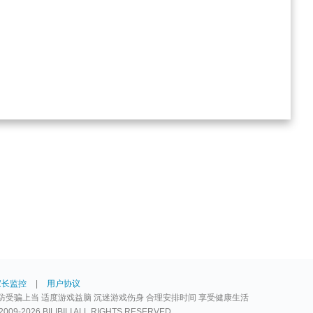
家长监控
|
用户协议
防受骗上当 适度游戏益脑 沉迷游戏伤身 合理安排时间 享受健康生活
2026 BILIBILI ALL RIGHTS RESERVED.