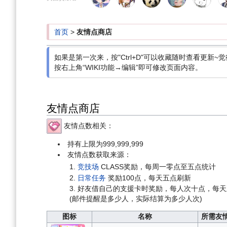
导
搜
航
索
首页
>
友情点商店
如果是第一次来，按"Ctrl+D"可以收藏随时查看更新~觉
按右上角“WIKI功能→编辑”即可修改页面内容。
友情点商店
友情点数相关：
持有上限为999,999,999
友情点数获取来源：
竞技场
CLASS奖励，每周一零点至五点统计
日常任务
奖励100点，每天五点刷新
好友借自己的支援卡时奖励，每人次十点，每天
(邮件提醒是多少人，实际结算为多少人次)
图标
名称
所需友