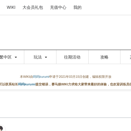
WIKI
大会员礼包
充值中心
我的
繁中区
玩法
往期活动
攻略
本WIKI由
呜呜kurumi
申请于2021年03月15日创建，编辑权限开放
可以联系站长
呜呜kurumi
提交错误，赛马娘WIKI力求给大家带来最好的体验，也欢迎训练员