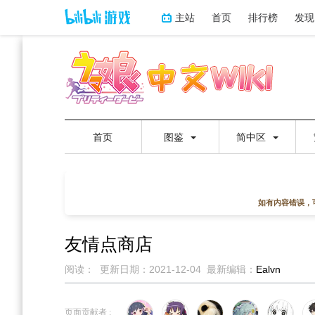
主站
首页
排行榜
发现
首页
图鉴
简中区
如有内容错误，
友情点商店
阅读：
更新日期：
2021-12-04
最新编辑：
Ealvn
跳
跳
到
到
页面贡献者 :