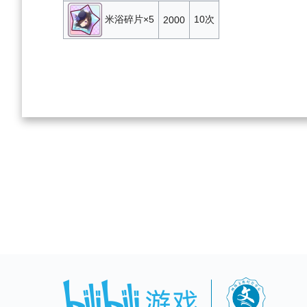
米浴碎片×5
10次
2000