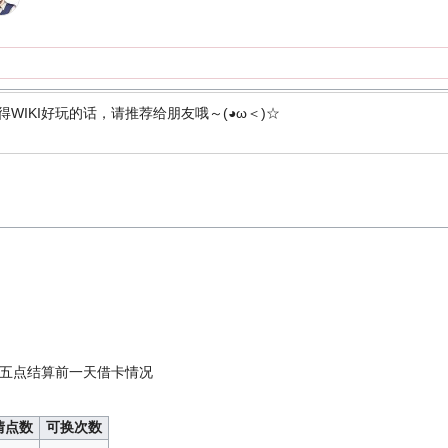
得WIKI好玩的话，请推荐给朋友哦～(◕ω＜)☆
五点结算前一天借卡情况
情点数
可换次数