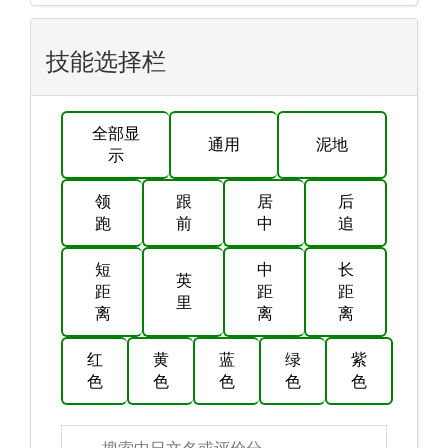
技能选择栏
全部显
通用
泥地
示
领
跟
居
后
跑
前
中
追
短
中
长
英
距
距
距
里
离
离
离
红
黄
蓝
绿
紫
色
色
色
色
色