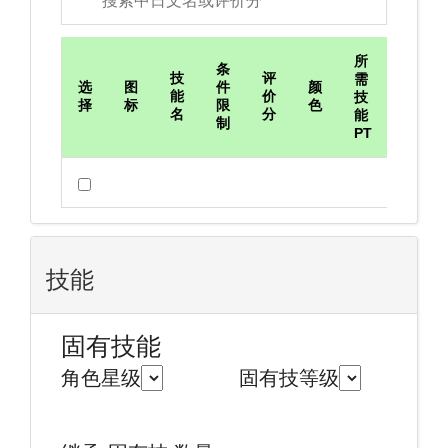
所
条
PT
技
评
需
评
选
图
件
颜
能
价
技
价
择
标
限
色
名
分
能
比
制
PT
技能
固有技能
角色星级
固有技等级