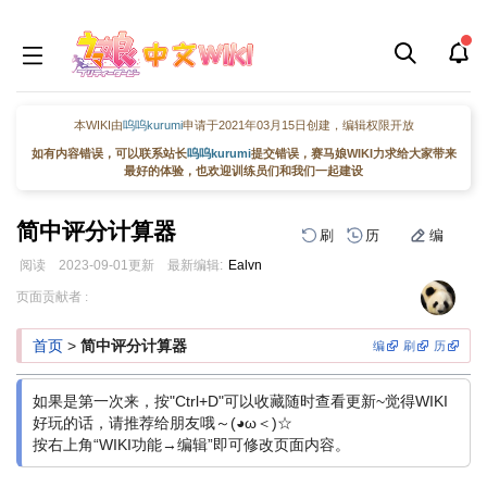
本WIKI由
呜呜kurumi
申请于2021年03月15日创建，编辑权限开放
如有内容错误，可以联系站长
呜呜kurumi
提交错误，赛马娘WIKI力求给大家带来
最好的体验，也欢迎训练员们和我们一起建设
简中评分计算器
刷
历
编
阅读
2023-09-01
更新
最新编辑:
Ealvn
跳
跳
页面贡献者 :
到
到
导
搜
首页
>
简中评分计算器
编
刷
历
航
索
如果是第一次来，按"Ctrl+D"可以收藏随时查看更新~觉得WIKI
好玩的话，请推荐给朋友哦～(◕ω＜)☆
按右上角“WIKI功能→编辑”即可修改页面内容。