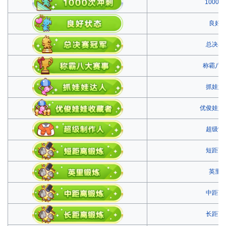
1000
良好
总决赛
称霸八
抓娃娃
优俊娃娃
超级制
短距离
英里
中距离
长距离