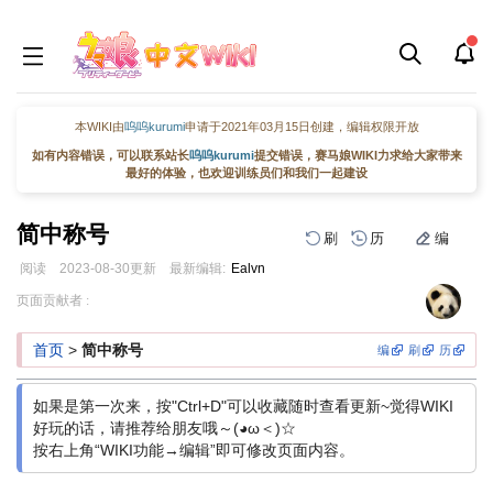
本WIKI由
呜呜kurumi
申请于2021年03月15日创建，编辑权限开放
如有内容错误，可以联系站长
呜呜kurumi
提交错误，赛马娘WIKI力求给大家带来
最好的体验，也欢迎训练员们和我们一起建设
简中称号
刷
历
编
阅读
2023-08-30
更新
最新编辑:
Ealvn
跳
跳
页面贡献者 :
到
到
导
搜
首页
>
简中称号
编
刷
历
航
索
如果是第一次来，按"Ctrl+D"可以收藏随时查看更新~觉得WIKI
好玩的话，请推荐给朋友哦～(◕ω＜)☆
按右上角“WIKI功能→编辑”即可修改页面内容。