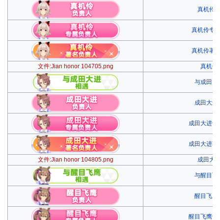
真机伶
真机伶专
真机伶著
文件:Jian honor 104705.png
真机伶
与成田大
成田大进
成田大进专
成田大进著
文件:Jian honor 104805.png
成田大
与醒目飞
醒目飞鹰
醒目飞鹰专