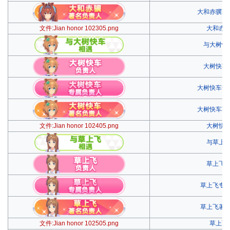
大和赤骥著
文件:Jian honor 102305.png
大和赤
与大树快
大树快车
大树快车专
大树快车著
文件:Jian honor 102405.png
大树快
与草上
草上飞
草上飞专
草上飞著
文件:Jian honor 102505.png
草上飞