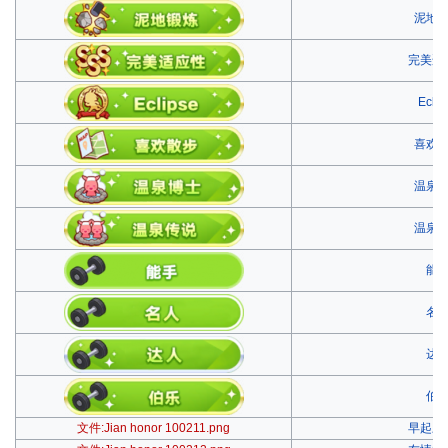
泥地
完美适
Eclip
喜欢
温泉
温泉
能
名
达
伯
文件:Jian honor 100211.png
早起三