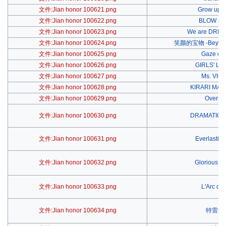
文件:Jian honor 100621.png
Grow up 
文件:Jian honor 100622.png
BLOW my
文件:Jian honor 100623.png
We are DR
文件:Jian honor 100624.png
笑颜的宝物 -Beyond 
文件:Jian honor 100625.png
Gaze o
文件:Jian honor 100626.png
GIRLS' L
文件:Jian honor 100627.png
Ms. VIC
文件:Jian honor 100628.png
KIRARI MA
文件:Jian honor 100629.png
Overrun
文件:Jian honor 100630.png
DRAMATIC 
文件:Jian honor 100631.png
Everlastin
文件:Jian honor 100632.png
Glorious 
文件:Jian honor 100633.png
L'Arc de 
文件:Jian honor 100634.png
特雷森