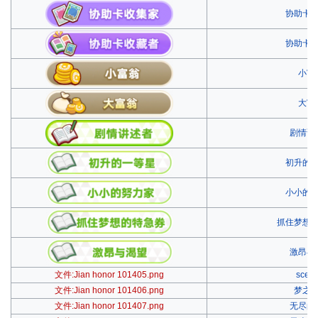
协助卡
协助卡
小富
大富
剧情讲
初升的
小小的
抓住梦想
激昂与
文件:Jian honor 101405.png
scene
文件:Jian honor 101406.png
梦之
文件:Jian honor 101407.png
无尽的