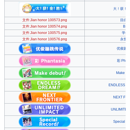
大！获！
文件:Jian honor 100573.png
目白
文件:Jian honor 100574.png
BN
文件:Jian honor 100575.png
学生
文件:Jian honor 100576.png
永世
优俊蹦
彩 Phant
Make d
ENDLESS 
NEXT FR
UNLIMITED
Special R