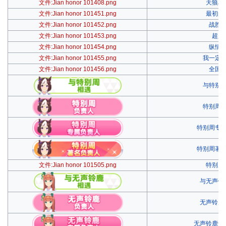
文件:Jian honor 101408.png
天狼星
文件:Jian honor 101451.png
最初的
文件:Jian honor 101452.png
战胜
文件:Jian honor 101453.png
超越
文件:Jian honor 101454.png
纵情
文件:Jian honor 101455.png
我一定
文件:Jian honor 101456.png
全国
与特别
特别周
特别周专
特别周著
文件:Jian honor 101505.png
特别周
与无声铃
无声铃鹿
无声铃鹿专