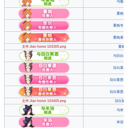
与重炮
重炮负
重炮专属
重炮著名
文件:Jian honor 103305.png
重炮
与目白莱
目白莱恩
目白莱恩专
目白莱恩著
文件:Jian honor 103405.png
目白莱
与米浴
米浴负