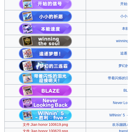
开始的
小小的
本能
winning t
追逐梦
梦幻的
带着闪烁的泪
BLA
Never Look
WINnin’ 5 
文件:Jian honor 100619.png
欢乐蹦跳♪
文件:Jian honor 100620.png
transfo