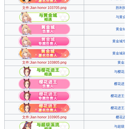
文件:Jian honor 103705.png
胜利奖
与黄金
黄金城
黄金城专
黄金城著
文件:Jian honor 103805.png
黄金城
与樱花进
樱花进王
樱花进王专
樱花进王著
文件:Jian honor 103905.png
樱花进
与超级溪