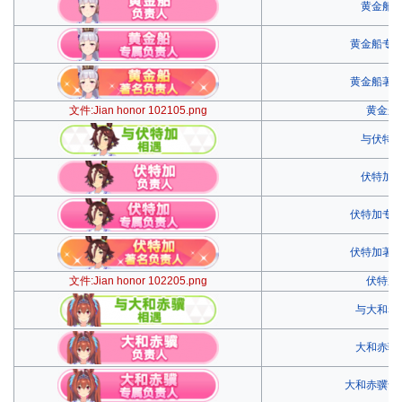
黄金船
黄金船专
黄金船著
文件:Jian honor 102105.png
黄金船
与伏特
伏特加
伏特加专
伏特加著
文件:Jian honor 102205.png
伏特加
与大和赤
大和赤骥
大和赤骥专