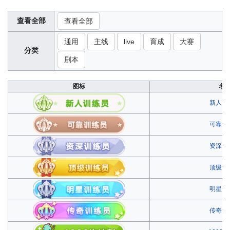
查看全部
查看全部
通用
主线
live
育成
大赛
分类
剧本
图标
名
新人训
可靠训
资深训
顶级训
明星训
传奇训