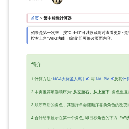
导
搜
航
索
首页
>
繁中相性计算器
如果是第一次来，按"Ctrl+D"可以收藏随时查看更新~觉
按右上角“WIKI功能→编辑”即可修改页面内容。
简介
1.计算方法:
NGA大佬圣人惠丨
与
NA_Bld
及其
计
2.本页推荐填选顺序为:
从左至右、从上至下
. 角色重
3.顺序靠后的角色，其选择单会随顺序靠前角色的改变
4.合计结果显示在第一个角色, 即目标角色的下方,
"⌾"