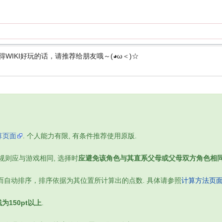
得WIKI好玩的话，请推荐给朋友哦～(◕ω＜)☆
算页面
. 个人能力有限, 有条件推荐使用原版.
复规则应与游戏相同, 选择时
应避免该角色与其直系父母或父母双方角色相
而自动排序，排序依据为其位置所计算出的点数. 具体请参照
计算方法页
线为150pt以上
.