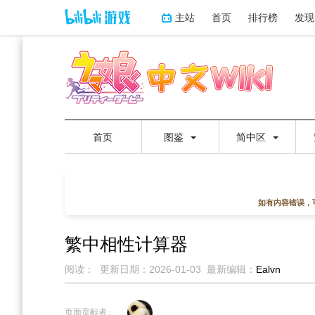
主站
首页
排行榜
发现
首页
图鉴
简中区
如有内容错误，
繁中相性计算器
阅读：
更新日期：
2026-01-03
最新编辑：
Ealvn
跳
跳
到
到
页面贡献者 :