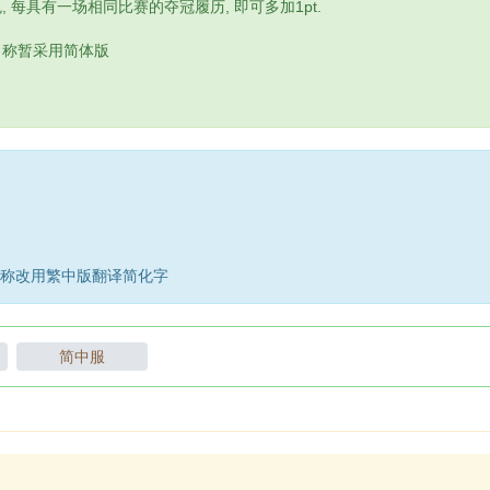
, 每具有一场相同比赛的夺冠履历, 即可多加1pt.
名称暂采用简体版
器内名称改用繁中版翻译简化字
简中服