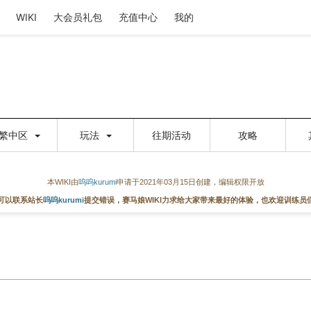
WIKI
大会员礼包
充值中心
我的
繁中区
玩法
往期活动
攻略
本WIKI由
呜呜kurumi
申请于2021年03月15日创建，编辑权限开放
可以联系站长
呜呜kurumi
提交错误，赛马娘WIKI力求给大家带来最好的体验，也欢迎训练员