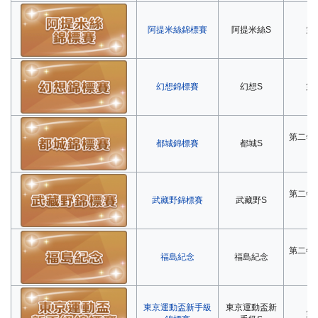
阿提米絲錦標賽
阿提米絲S
第
幻想錦標賽
幻想S
第
第二年
都城錦標賽
都城S
第二年
武藏野錦標賽
武藏野S
第二年
福島紀念
福島紀念
東京運動盃新手級
東京運動盃新
第