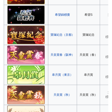
希望錦標賽
希望S
第
第
寶塚紀念（京都）
寶塚紀念
(仅
第
天皇賞春（阪神）
天皇賞（春）
(仅
第
皋月賞（東京）
皋月賞
(仅
第
天皇賞（秋）
天皇賞（秋）
(仅