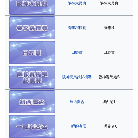
阪神大賞典
阪神大賞典
第
春季錦標賽
春季S
第
日經賞
日經賞
第
阪神賽馬娘錦標賽
阪神賽馬娘S
第
紐西蘭盃
紐西蘭T
第
一哩跑者盃
一哩跑者C
第