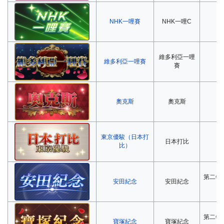
NHK一哩賽
NHK一哩C
第
維多利亞一哩
維多利亞一哩賽
第
賽
奧克斯
奧克斯
第
東京優駿（日本打
日本打比
第
比）
第二年
安田紀念
安田紀念
第二年
寶塚紀念
寶塚紀念