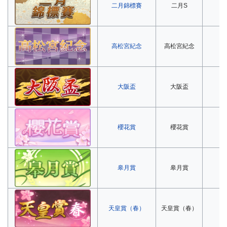
二月錦標賽
二月S
第
高松宮紀念
高松宮紀念
第
大阪盃
大阪盃
第
櫻花賞
櫻花賞
第
皋月賞
皋月賞
第
天皇賞（春）
天皇賞（春）
第