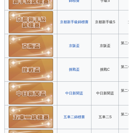
錦標賽
手級S
京都新手級錦標賽
京都新手級S
第
第二年
京阪盃
京阪盃
第二年
挑戰盃
挑戰C
第二年
中日新聞盃
中日新聞盃
第二年
五車二錦標賽
五車二S