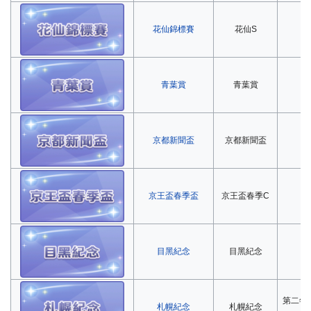
花仙錦標賽
花仙S
第
青葉賞
青葉賞
第
京都新聞盃
京都新聞盃
第
京王盃春季盃
京王盃春季C
第
目黑紀念
目黑紀念
第
第二年
札幌紀念
札幌紀念