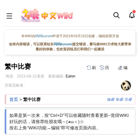
本WIKI由
呜呜kurumi
申请于2021年03月15日创建，编辑权限开放
如有内容错误，可以联系站长
呜呜kurumi
提交错误，赛马娘WIKI力求给大家带来
最好的体验，也欢迎训练员们和我们一起建设
繁中比赛
刷
历
编
阅读
2023-08-31
更新
最新编辑:
Ealvn
跳
跳
页面贡献者 :
到
到
导
搜
首页
>
繁中比赛
编
刷
历
航
索
如果是第一次来，按"Ctrl+D"可以收藏随时查看更新~觉得WIKI
好玩的话，请推荐给朋友哦～(◕ω＜)☆
按右上角“WIKI功能→编辑”即可修改页面内容。