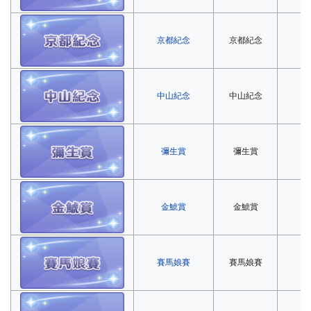
京都紀念
京都紀念
第
中山紀念
中山紀念
第
彌生賞
彌生賞
第
金鯱賞
金鯱賞
第
賽馬娘賽
賽馬娘賽
第