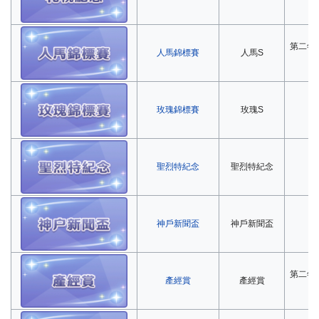
第二年
人馬錦標賽
人馬S
玫瑰錦標賽
玫瑰S
第
聖烈特紀念
聖烈特紀念
第
神戶新聞盃
神戶新聞盃
第
第二年
產經賞
產經賞