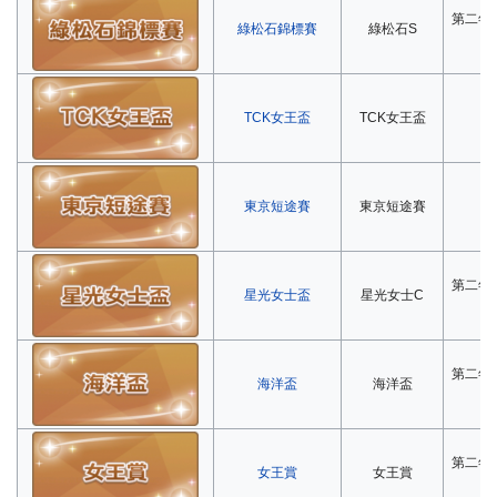
第二年
綠松石錦標賽
綠松石S
TCK女王盃
TCK女王盃
第
東京短途賽
東京短途賽
第
第二年
星光女士盃
星光女士C
第二年
海洋盃
海洋盃
第二年
女王賞
女王賞