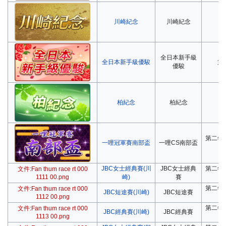
川崎紀念
川崎紀念
第
全日本新手級
全日本新手級優駿
第
優駿
柏紀念
柏紀念
第
第二年
一哩冠軍賽南部盃
一哩CS南部盃
JBC女士經典賽(川
JBC女士經典
第二年
文件:Fan thum race rt 000
1111 00.png
崎)
賽
第二年
文件:Fan thum race rt 000
JBC短途賽(川崎)
JBC短途賽
1112 00.png
第二年
文件:Fan thum race rt 000
JBC經典賽(川崎)
JBC經典賽
1113 00.png