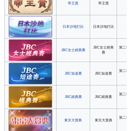
帝王賞
帝王賞
第
日本沙地打比
日本沙地打比
第
JBC女士經典
第二年
JBC女士經典賽
賽
第二年
JBC短途賽
JBC短途賽
第二年
JBC經典賽
JBC經典賽
第二年
東京大賞典
東京大賞典