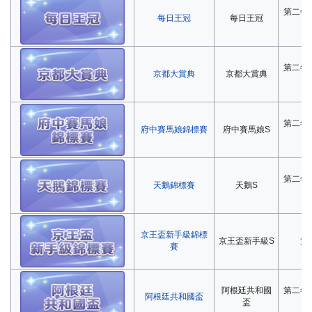
第二年
每日王冠
每日王冠
第二年
京都大賞典
京都大賞典
第二年
府中賽馬娘錦標賽
府中賽馬娘S
第二年
天鵝錦標賽
天鵝S
京王盃新手級錦標
京王盃新手級S
第
賽
阿根廷共和國
第二年
阿根廷共和國盃
盃