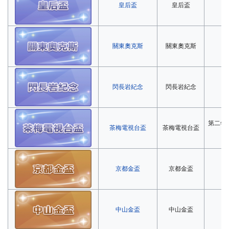
皇后盃
皇后盃
第
關東奧克斯
關東奧克斯
第
閃長岩紀念
閃長岩紀念
第
第二年
茶梅電視台盃
茶梅電視台盃
京都金盃
京都金盃
第
中山金盃
中山金盃
第