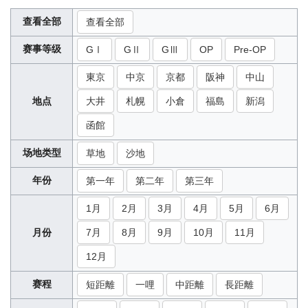
查看全部
查看全部
赛事等级
GⅠ
GⅡ
GⅢ
OP
Pre-OP
東京
中京
京都
阪神
中山
地点
大井
札幌
小倉
福島
新潟
函館
场地类型
草地
沙地
年份
第一年
第二年
第三年
1月
2月
3月
4月
5月
6月
月份
7月
8月
9月
10月
11月
12月
赛程
短距離
一哩
中距離
長距離