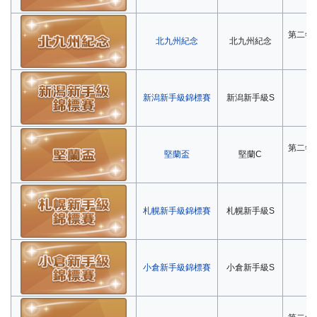
第二年
北九州紀念
北九州紀念
新潟新手級錦標賽
新潟新手級S
第
第二年
堅蘭盃
堅蘭C
札幌新手級錦標賽
札幌新手級S
第
小倉新手級錦標賽
小倉新手級S
第