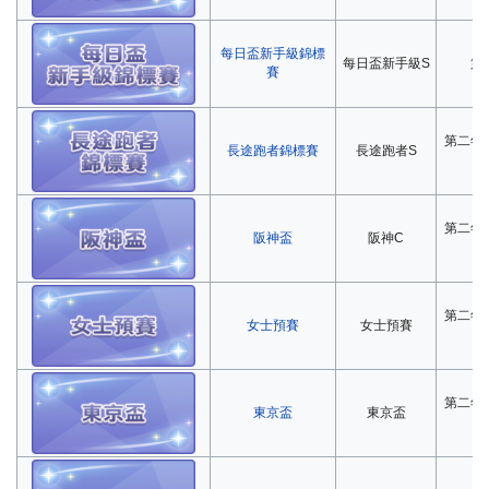
每日盃新手級錦標
每日盃新手級S
第
賽
第二年
長途跑者錦標賽
長途跑者S
第二年
阪神盃
阪神C
第二年
女士預賽
女士預賽
第二年
東京盃
東京盃