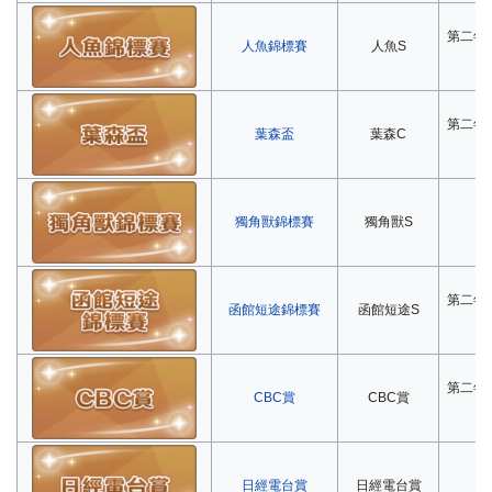
第二年
人魚錦標賽
人魚S
第二年
葉森盃
葉森C
獨角獸錦標賽
獨角獸S
第
第二年
函館短途錦標賽
函館短途S
第二年
CBC賞
CBC賞
日經電台賞
日經電台賞
第