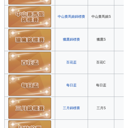
中山賽馬娘錦標賽
中山賽馬娘S
第
獵鷹錦標賽
獵鷹S
第
百花盃
百花C
第
每日盃
每日盃
第
三月錦標賽
三月S
第