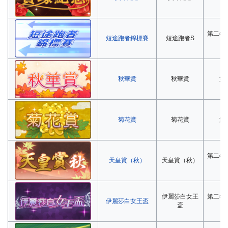
第二年
短途跑者錦標賽
短途跑者S
秋華賞
秋華賞
第
菊花賞
菊花賞
第
第二年
天皇賞（秋）
天皇賞（秋）
伊麗莎白女王
第二年
伊麗莎白女王盃
盃