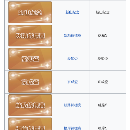
新山紀念
新山紀念
第
妖精錦標賽
妖精S
第
愛知盃
愛知盃
第
京成盃
京成盃
第
絲路錦標賽
絲路S
第
根岸錦標賽
根岸S
第