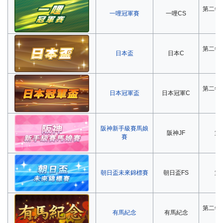
第二年
一哩冠軍賽
一哩CS
第二年
日本盃
日本C
第二年
日本冠軍盃
日本冠軍C
阪神新手級賽馬娘
阪神JF
第
賽
朝日盃未來錦標賽
朝日盃FS
第
第二年
有馬紀念
有馬紀念