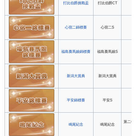
打比伯爵挑戰盃
打比伯爵CT
第
心宿二錦標賽
心宿二S
第
福島賽馬娘錦標賽
福島賽馬娘S
第
新潟大賞典
新潟大賞典
第
平安錦標賽
平安S
第
第二年
鳴尾紀念
鳴尾紀念