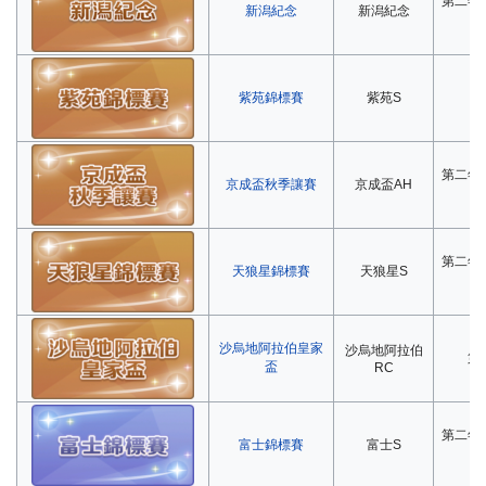
第二年
新潟紀念
新潟紀念
紫苑錦標賽
紫苑S
第
第二年
京成盃秋季讓賽
京成盃AH
第二年
天狼星錦標賽
天狼星S
沙烏地阿拉伯皇家
沙烏地阿拉伯
第
盃
RC
第二年
富士錦標賽
富士S