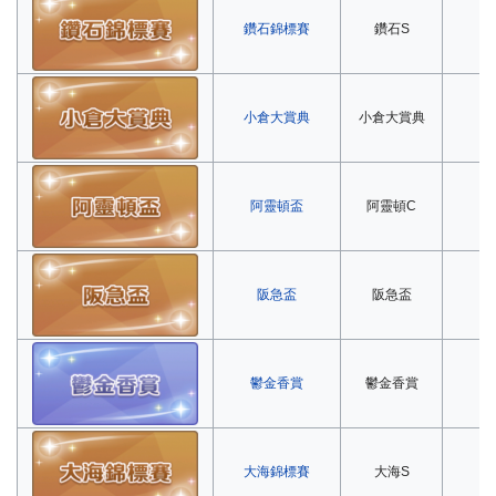
鑽石錦標賽
鑽石S
第
小倉大賞典
小倉大賞典
第
阿靈頓盃
阿靈頓C
第
阪急盃
阪急盃
第
鬱金香賞
鬱金香賞
第
大海錦標賽
大海S
第