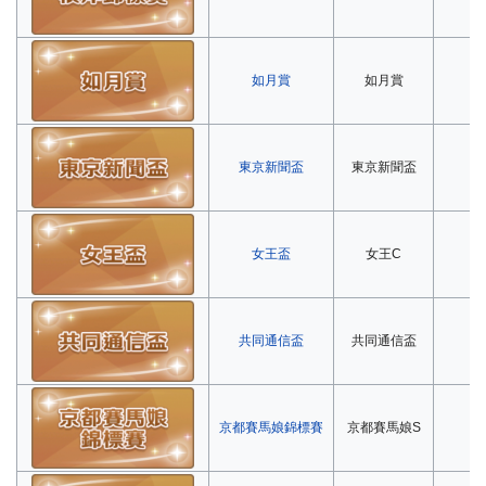
如月賞
如月賞
第
東京新聞盃
東京新聞盃
第
女王盃
女王C
第
共同通信盃
共同通信盃
第
京都賽馬娘錦標賽
京都賽馬娘S
第