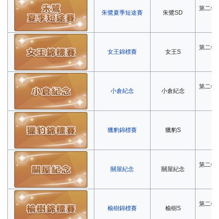
第二年
朱鷺夏季短途賽
朱鷺SD
第二年
女王錦標賽
女王S
第二年
小倉紀念
小倉紀念
獵豹錦標賽
獵豹S
第
第二年
關屋紀念
關屋紀念
第二年
榆樹錦標賽
榆樹S