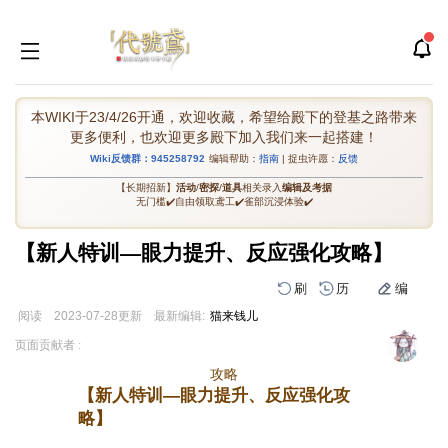
本WIKI于23/4/26开通，欢迎收藏，希望给殿下的登基之路带来
更多便利，也欢迎更多殿下加入我们来一起搭建！
Wiki反馈群：945258792
编辑帮助：
指南
| 捉虫许愿：
反馈
【长期招新】
活动
/
密探
/
道具
相关录入
编辑及考据
无门槛✔️自由领取鸢工✔️雀部沉浸体验✔️
【新人特训—眼力提升、反应强化攻略】
刷
历
编
阅读
2023-07-28
更新
最新编辑:
猫来钱儿
跳
跳
页面贡献者 :
到
到
攻略
导
搜
【新人特训—眼力提升、反应强化攻
航
索
略】