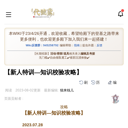
本WIKI于23/4/26开通，欢迎收藏，希望给殿下的登基之路带来
更多便利，也欢迎更多殿下加入我们来一起搭建！
Wiki反馈群：945258792
编辑帮助：
指南
| 捉虫许愿：
反馈
【长期招新】
活动
/
密探
/
道具
相关录入
编辑及考据
无门槛✔️自由领取鸢工✔️雀部沉浸体验✔️
【新人特训—知识校验攻略】
刷
历
编
阅读
2023-08-02
更新
最新编辑:
猫来钱儿
跳
跳
页面贡献者 :
到
到
攻略
导
搜
【新人特训—知识校验攻略】
航
索
2023.07.28