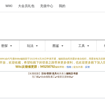
WIKI
大会员礼包
充值中心
我的
密探
玩法
图鉴
工具
WIKI由代号鸢BWiki编辑部于2023年4月26日申请开通，编辑部由民间爱好者自组织，用爱发电无偿
权限开放，欢迎收藏，希望给殿下的登基之路带来更多便利，也欢迎更多殿下加入
Wiki反馈催更群：945258792
编辑帮助：
指南
| 捉虫许愿：
反馈
【长期招新】
活动
/
密探
/
道具
相关录入
编辑及考据
无门槛✔️自由领取鸢工✔️雀部沉浸体验✔️