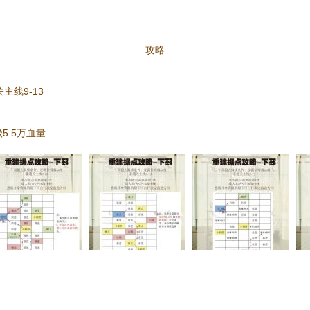
攻略
主线9-13
5.5万血量