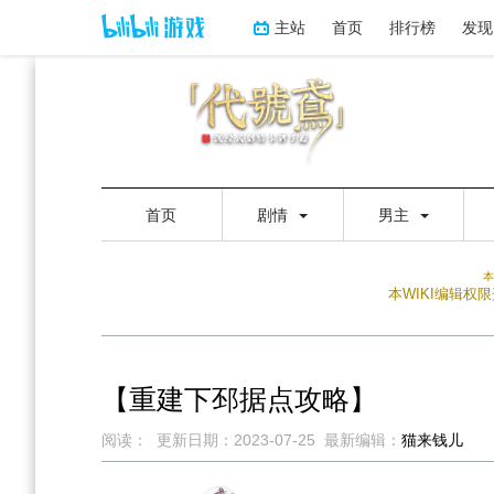
主站
首页
排行榜
发现
首页
剧情
男主
本
本WIKI编辑
【重建下邳据点攻略】
阅读：
更新日期：
2023-07-25
最新编辑：
猫来钱儿
跳
跳