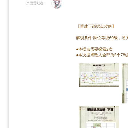
到
到
页面贡献者 :
导
搜
航
索
【重建下邳据点攻略】
解锁条件:爵位等级60级，通关
●本据点需要探索2次
●本次据点敌人全部为5个78级