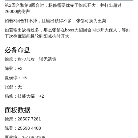
第2回合和第8回合时，杨修需要优先于徐庶开大，并打出超过
26000的伤害
如若8回合打不掉，且输出缺得不多，张郃可换为王粲
如若输出缺得过多，那么张郃在boss大招回合同步开大保人，等到
下次徐庶满能且轮到阳减抗时开大
必备命盘
徐庶：敌少加攻，谋无遗策
陈登：+3
夏侯惇：+5
张郃：无
杨修：技能大幅，+2
面板数据
徐庶：28507 7281
陈登：25598 4408
夏侯惇：35106 3106