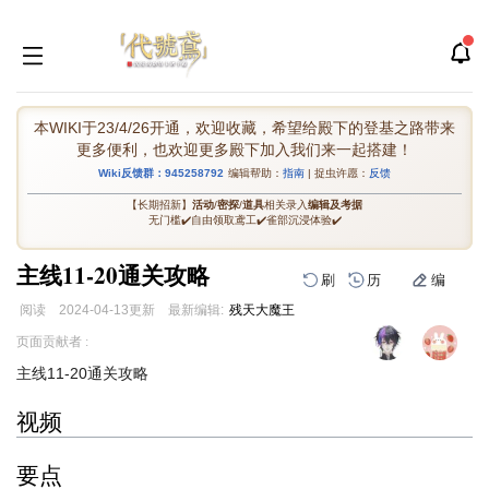
本WIKI于23/4/26开通，欢迎收藏，希望给殿下的登基之路带来
更多便利，也欢迎更多殿下加入我们来一起搭建！
Wiki反馈群：945258792
编辑帮助：
指南
| 捉虫许愿：
反馈
【长期招新】
活动
/
密探
/
道具
相关录入
编辑及考据
无门槛✔️自由领取鸢工✔️雀部沉浸体验✔️
主线11-20通关攻略
刷
历
编
阅读
2024-04-13
更新
最新编辑:
残天大魔王
跳
跳
页面贡献者 :
到
到
主线11-20通关攻略
导
搜
航
索
视频
要点