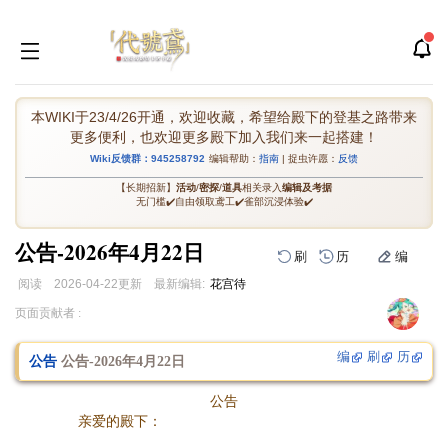
本WIKI于23/4/26开通，欢迎收藏，希望给殿下的登基之路带来
更多便利，也欢迎更多殿下加入我们来一起搭建！
Wiki反馈群：945258792
编辑帮助：
指南
| 捉虫许愿：
反馈
【长期招新】
活动
/
密探
/
道具
相关录入
编辑及考据
无门槛✔️自由领取鸢工✔️雀部沉浸体验✔️
公告-2026年4月22日
刷
历
编
阅读
2026-04-22
更新
最新编辑:
花宫待
跳
跳
页面贡献者 :
到
到
导
搜
编
刷
历
公告
公告-2026年4月22日
航
索
公告
亲爱的殿下：