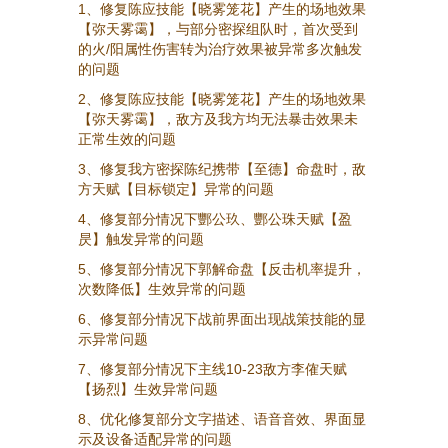
1、修复陈应技能【晓雾笼花】产生的场地效果
【弥天雾霭】，与部分密探组队时，首次受到
的火/阳属性伤害转为治疗效果被异常多次触发
的问题
2、修复陈应技能【晓雾笼花】产生的场地效果
【弥天雾霭】，敌方及我方均无法暴击效果未
正常生效的问题
3、修复我方密探陈纪携带【至德】命盘时，敌
方天赋【目标锁定】异常的问题
4、修复部分情况下酆公玖、酆公珠天赋【盈
昃】触发异常的问题
5、修复部分情况下郭解命盘【反击机率提升，
次数降低】生效异常的问题
6、修复部分情况下战前界面出现战策技能的显
示异常问题
7、修复部分情况下主线10-23敌方李傕天赋
【扬烈】生效异常问题
8、优化修复部分文字描述、语音音效、界面显
示及设备适配异常的问题