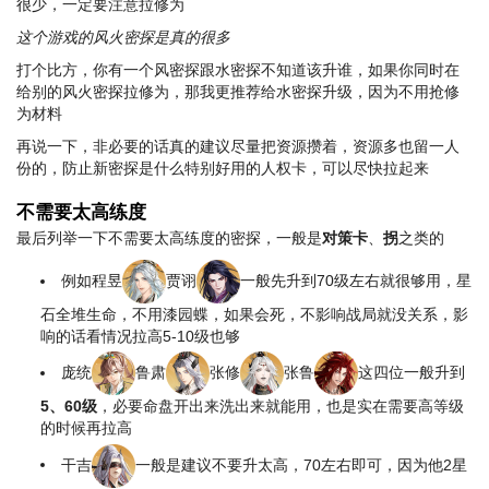
很少，一定要注意拉修为
这个游戏的风火密探是真的很多
打个比方，你有一个风密探跟水密探不知道该升谁，如果你同时在
给别的风火密探拉修为，那我更推荐给水密探升级，因为不用抢修
为材料
再说一下，非必要的话真的建议尽量把资源攒着，资源多也留一人
份的，防止新密探是什么特别好用的人权卡，可以尽快拉起来
不需要太高练度
最后列举一下不需要太高练度的密探，一般是
对策卡
、
拐
之类的
例如程昱
贾诩
一般先升到70级左右就很够用，星
石全堆生命，不用漆园蝶，如果会死，不影响战局就没关系，影
响的话看情况拉高5-10级也够
庞统
鲁肃
张修
张鲁
这四位一般升到
5、60级
，必要命盘开出来洗出来就能用，也是实在需要高等级
的时候再拉高
干吉
一般是建议不要升太高，70左右即可，因为他2星