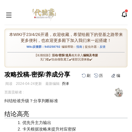
本WIKI于23/4/26开通，欢迎收藏，希望给殿下的登基之路带来
更多便利，也欢迎更多殿下加入我们来一起搭建！
Wiki反馈群：945258792
编辑帮助：
指南
| 捉虫许愿：
反馈
【长期招新】
活动
/
密探
/
道具
相关录入
编辑及考据
无门槛✔️自由领取鸢工✔️雀部沉浸体验✔️
攻略投稿-密探/养成分享
刷
历
编
阅读
2024-04-24
更新
最新编辑:
乔泽
跳
跳
页面贡献者 :
到
到
纠结给谁升级？分享判断标准
导
搜
航
索
结论高亮
优先升主力输出
卡关根据攻略来提升对应密探