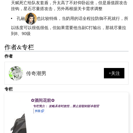
天赋死亡给队友套盾，升太高了不好仰卧起坐，但是盾值跟攻击
挂钩，星石尽量搭攻击，另外再根据关卡需求调整
孔融
也比较特殊，当奶用的话全程拉防御不死就行，所
以练度可以很低很低，但如果需要他当副C打输出，那就尽量拉
到8、90级
作者&专栏
作者
传奇潮男
+关注
专栏
✿酒间花前✿
专栏简介：
攻略具有时效性，禁止前朝剑斩本朝官
抖音