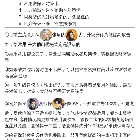
常用密探＞对策卡
主力输出＞盾＞辅助＞对策卡
同类型优先升出场多的、叠星低的
只升等级不够，注意拉修为
①目前主流徐庶队
张角队
队，升级升修为能提高攻击
力，给
常用
主力输出
优先肯定是没错的
②如果常用都拉完了，需要提高
辅助
或者
对策卡
，请根据攻略来调
整
③如果战力溢出暂时也不卡关，可以把常用密探拉高以
应对后续新
地宫新活动'
④一般升级建议主力输出优先，其次是盾接着是常用的辅助，最后
是对策卡，对策卡大部分不需要太高练度
⑤例如颜良
夏侯惇
都90级，不知道谁先100级，都是龙
盾，夏侯惇除了不适合搭张角，其他很多情况都适用，颜良出场率
也很高 这种情况我更推荐先升夏侯惇，很多宝宝的90级颜良起码四
五星到觉醒，夏侯惇一二星，给夏侯惇先升100能更好承伤保障存活
⑥给密探升级务必修为也要跟上，只升等级提高的生命和攻击真的