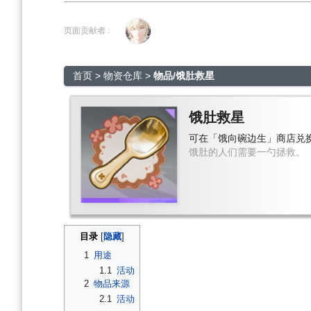
跳
跳
到
到
页面贡献者 :
导
搜
航
索
首页
>
物资仓库
>
物品/饿肚救星
饿肚救星
可在「饿向碗边生」商店兑
饿肚的人们需要一勺拯救。
目录
1
用途
1.1
活动
2
物品来源
2.1
活动