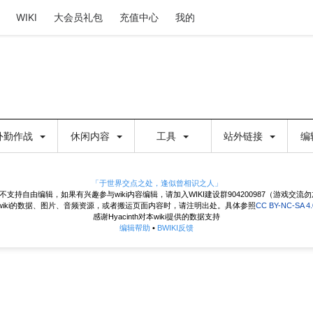
WIKI
大会员礼包
充值中心
我的
外勤作战
休闲内容
工具
站外链接
编
「于世界交点之处，逢似曾相识之人」
目前不支持自由编辑，如果有兴趣参与wiki内容编辑，请加入WIKI建设群904200987（游戏交流
wiki的数据、图片、音频资源，或者搬运页面内容时，请注明出处。具体参照
CC BY-NC-SA 
感谢Hyacinth对本wiki提供的数据支持
编辑帮助
•
BWIKI反馈