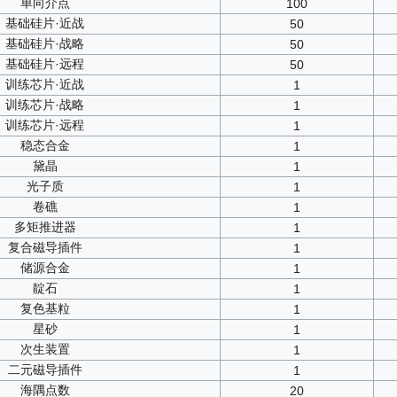
单向介点
100
基础硅片·近战
50
基础硅片·战略
50
基础硅片·远程
50
训练芯片·近战
1
训练芯片·战略
1
训练芯片·远程
1
稳态合金
1
黛晶
1
光子质
1
卷礁
1
多矩推进器
1
复合磁导插件
1
储源合金
1
靛石
1
复色基粒
1
星砂
1
次生装置
1
二元磁导插件
1
海隅点数
20