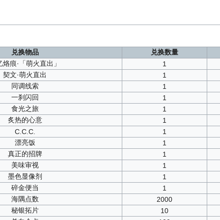
兑换物品
兑换数量
忆烙痕·「萌火直出」
1
契文·萌火直出
1
同调线索
1
一刹闪回
1
食光之旅
1
炙热的心意
1
C.C.C.
1
漂亮饭
1
真正的招牌
1
美味审视
1
墨色显像剂
1
碎金便当
1
海隅点数
2000
秘银拓片
10