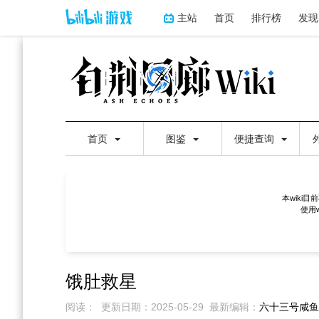
主站
首页
排行榜
发现
首页
图鉴
便捷查询
本wiki
使用
饿肚救星
阅读：
更新日期：
2025-05-29
最新编辑：
六十三号咸鱼