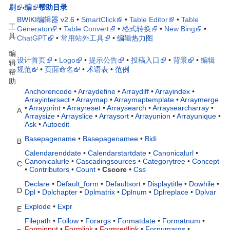
刷
编
帮助目录
•
BWIKI编辑器 v2.6
•
SmartClick
•
Table Editor
•
Table
工
Generator
•
Table Convert
•
格式转换
•
New Bing
•
具
ChatGPT
•
常用站外工具
•
编辑热力图
编
设计首页
•
Logo
•
提示公告
•
投稿入口
•
背景
•
编辑
辑
规范
•
页面命名
•
术语表
•
范例
帮
助
Anchorencode
•
Arraydefine
•
Arraydiff
•
Arrayindex
•
Arrayintersect
•
Arraymap
•
Arraymaptemplate
•
Arraymerge
•
Arrayprint
•
Arrayreset
•
Arraysearch
•
Arraysearcharray
•
A
Arraysize
•
Arrayslice
•
Arraysort
•
Arrayunion
•
Arrayunique
•
Ask
•
Autoedit
Basepagename
•
Basepagenamee
•
Bidi
B
Calendarenddate
•
Calendarstartdate
•
Canonicalurl
•
Canonicalurle
•
Cascadingsources
•
Categorytree
•
Concept
C
•
Contributors
•
Count
•
Cscore
•
Css
Declare
•
Default_form
•
Defaultsort
•
Displaytitle
•
Dowhile
•
D
Dpl
•
Dplchapter
•
Dplmatrix
•
Dplnum
•
Dplreplace
•
Dplvar
Explode
•
Expr
E
Filepath
•
Follow
•
Forargs
•
Formatdate
•
Formatnum
•
Forminput
•
Formlink
•
Formredlink
•
Fornumargs
•