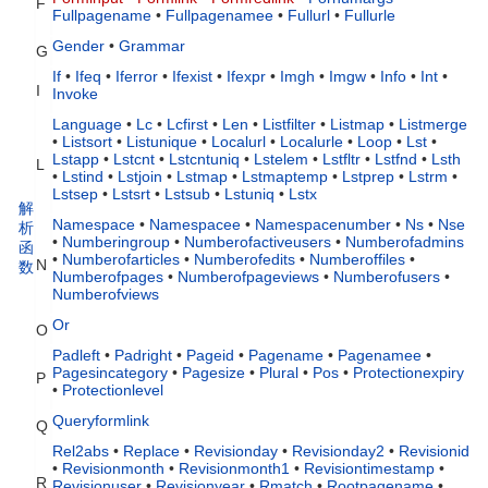
F
Fullpagename
•
Fullpagenamee
•
Fullurl
•
Fullurle
Gender
•
Grammar
G
If
•
Ifeq
•
Iferror
•
Ifexist
•
Ifexpr
•
Imgh
•
Imgw
•
Info
•
Int
•
I
Invoke
Language
•
Lc
•
Lcfirst
•
Len
•
Listfilter
•
Listmap
•
Listmerge
•
Listsort
•
Listunique
•
Localurl
•
Localurle
•
Loop
•
Lst
•
Lstapp
•
Lstcnt
•
Lstcntuniq
•
Lstelem
•
Lstfltr
•
Lstfnd
•
Lsth
L
•
Lstind
•
Lstjoin
•
Lstmap
•
Lstmaptemp
•
Lstprep
•
Lstrm
•
Lstsep
•
Lstsrt
•
Lstsub
•
Lstuniq
•
Lstx
解
Namespace
•
Namespacee
•
Namespacenumber
•
Ns
•
Nse
析
•
Numberingroup
•
Numberofactiveusers
•
Numberofadmins
函
•
Numberofarticles
•
Numberofedits
•
Numberoffiles
•
N
数
Numberofpages
•
Numberofpageviews
•
Numberofusers
•
Numberofviews
Or
O
Padleft
•
Padright
•
Pageid
•
Pagename
•
Pagenamee
•
Pagesincategory
•
Pagesize
•
Plural
•
Pos
•
Protectionexpiry
P
•
Protectionlevel
Queryformlink
Q
Rel2abs
•
Replace
•
Revisionday
•
Revisionday2
•
Revisionid
•
Revisionmonth
•
Revisionmonth1
•
Revisiontimestamp
•
R
Revisionuser
•
Revisionyear
•
Rmatch
•
Rootpagename
•