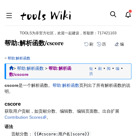
TOOLS为非官方社区，欢迎一起建设，答疑群：
717421103
帮助:解析函数/cscore
刷
历
编
<
帮助:解析函数
跳
跳
>
帮助:解析函数
>
帮助:解析函
•
•
•
•
短
刷
阅
编
到
到
历
数/cscore
导
搜
航
索
cscore
是一个解析函数。
帮助:解析函数
页列出了所有解析函数的说
明。
cscore
获取用户贡献，如贡献分数、编辑数、编辑页面数。出自扩展
Contribution Scores
。
语法
贡献分数：
{{#cscore:用户名|score}}