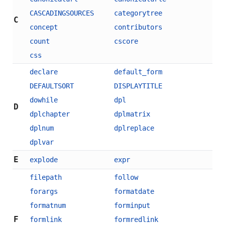
CASCADINGSOURCES
categorytree
C
concept
contributors
count
cscore
css
declare
default_form
DEFAULTSORT
DISPLAYTITLE
dowhile
dpl
D
dplchapter
dplmatrix
dplnum
dplreplace
dplvar
E
explode
expr
filepath
follow
forargs
formatdate
formatnum
forminput
F
formlink
formredlink