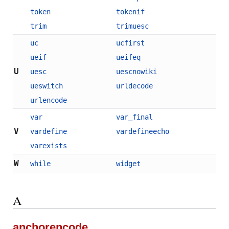
token
tokenif
trim
trimuesc
uc
ucfirst
ueif
ueifeq
U
uesc
uescnowiki
ueswitch
urldecode
urlencode
var
var_final
V
vardefine
vardefineecho
varexists
W
while
widget
A
anchorencode