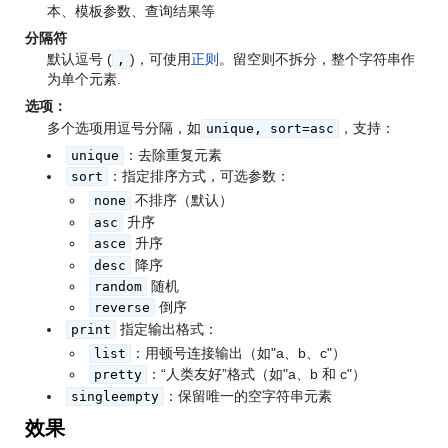
本、模板参数、查询结果等
分隔符
默认逗号 (
)，可使用
正则
。留空则不拆分，整个字符串作
,
为单个元素.
选项
：
多个选项用逗号分隔，如
，支持：
unique, sort=asc
：去除重复元素
unique
：指定排序方式，可选参数：
sort
不排序（默认）
none
升序
asc
升序
asce
降序
desc
随机
random
倒序
reverse
指定输出格式：
print
：用顿号连接输出（如"a、b、c"）
list
：“人类友好”格式（如"a、b 和 c"）
pretty
：保留唯一的空字符串元素
singleempty
效果