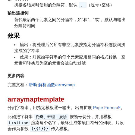
拼接各结果时使用的分隔符，默认
（逗号+空格）
,
输出连接词
替代最后两个元素之间的分隔符，如“和”、“或”。默认与输出
分隔符相同
效果
输出：将处理后的所有非空元素按指定分隔符和连接词拼
接成的字符串
效果：对原始字符串的每个元素应用相同的格式转换，空
元素和转换后为空的元素会被自动过滤
更多内容
完整文档：
帮助:解析函数/arraymap
arraymaptemplate
分割字符串，用指定模板逐一输出。出自扩展
Page Forms
。
比如把字符串
按顿号切分，并用模板
托奇、环理、辰纱
渲染每个名字，最终生成带项目符号的列表。片段
ListLine
会作为参数
传入模板。
{{{1}}}