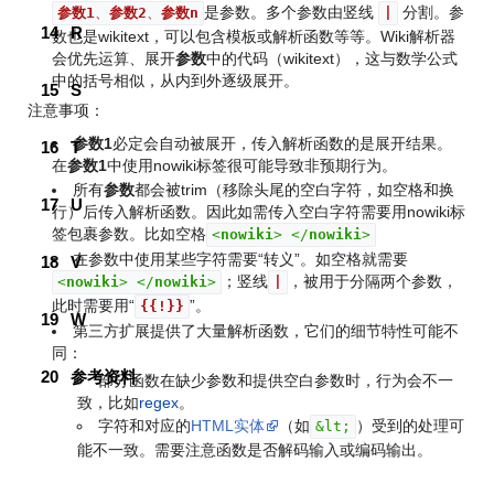
是参数。多个参数由竖线
分割。参
参数1
、
参数2
、
参数n
|
14
R
数也是wikitext，可以包含模板或解析函数等等。Wiki解析器
会优先运算、展开
参数
中的代码（wikitext），这与数学公式
中的括号相似，从内到外逐级展开。
15
S
注意事项：
参数1
必定会自动被展开，传入解析函数的是展开结果。
16
T
在
参数1
中使用nowiki标签很可能导致非预期行为。
所有
参数
都会被trim（移除头尾的空白字符，如空格和换
17
U
行）后传入解析函数。因此如需传入空白字符需要用nowiki标
签包裹参数。比如空格
<
nowiki
>
</
nowiki
>
在参数中使用某些字符需要“转义”。如空格就需要
18
V
；竖线
，被用于分隔两个参数，
<
nowiki
>
</
nowiki
>
|
此时需要用“
”。
{{
!
}}
19
W
第三方扩展提供了大量解析函数，它们的细节特性可能不
同：
20
参考资料
部分函数在缺少参数和提供空白参数时，行为会不一
致，比如
regex
。
字符和对应的
HTML实体
（如
）受到的处理可
&lt;
能不一致。需要注意函数是否解码输入或编码输出。