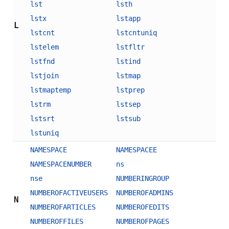
lst
lsth
lstx
lstapp
L
lstcnt
lstcntuniq
lstelem
lstfltr
lstfnd
lstind
lstjoin
lstmap
lstmaptemp
lstprep
lstrm
lstsep
lstsrt
lstsub
lstuniq
NAMESPACE
NAMESPACEE
NAMESPACENUMBER
ns
nse
NUMBERINGROUP
NUMBEROFACTIVEUSERS
NUMBEROFADMINS
N
NUMBEROFARTICLES
NUMBEROFEDITS
NUMBEROFFILES
NUMBEROFPAGES