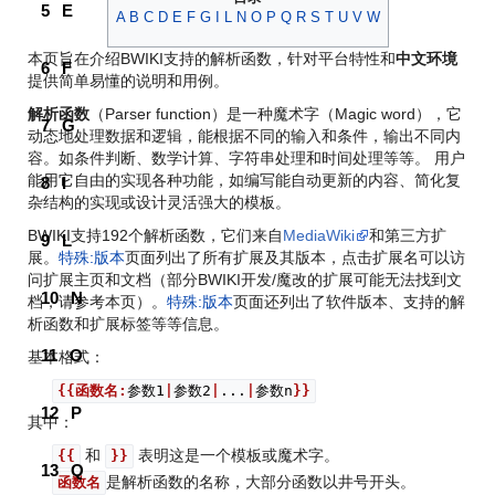
5
E
A
B
C
D
E
F
G
I
L
N
O
P
Q
R
S
T
U
V
W
本页旨在介绍BWIKI支持的解析函数，针对平台特性和
中文环境
6
F
提供简单易懂的说明和用例。
解析函数
（Parser function）是一种魔术字（Magic word），它
7
G
动态地处理数据和逻辑，能根据不同的输入和条件，输出不同内
容。如条件判断、数学计算、字符串处理和时间处理等等。 用户
能用它自由的实现各种功能，如编写能自动更新的内容、简化复
8
I
杂结构的实现或设计灵活强大的模板。
BWIKI支持192个解析函数，它们来自
MediaWiki
和第三方扩
9
L
展。
特殊:版本
页面列出了所有扩展及其版本，点击扩展名可以访
问扩展主页和文档（部分BWIKI开发/魔改的扩展可能无法找到文
10
N
档，请参考本页）。
特殊:版本
页面还列出了软件版本、支持的解
析函数和扩展标签等等信息。
11
O
基本格式：
{{
函数名:
参数1
|
参数2
|
...
|
参数n
}}
12
P
其中：
和
表明这是一个模板或魔术字。
{{
}}
13
Q
是解析函数的名称，大部分函数以井号开头。
函数名