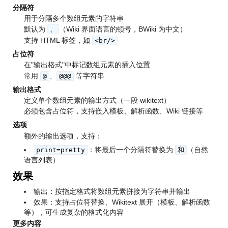
分隔符
用于分隔多个数组元素的字符串
默认为
（Wiki 界面语言的顿号，BWiki 为中文）
、
支持 HTML 标签，如
<br/>
占位符
在"输出格式"中标记数组元素的插入位置
常用
、
等字符串
@
@@@
输出格式
定义单个数组元素的输出方式（一段 wikitext）
必须包含占位符，支持嵌入模板、解析函数、Wiki 链接等
选项
额外的输出选项，支持：
：将最后一个分隔符替换为
（自然
print=pretty
和
语言列表）
效果
输出：按指定格式将数组元素拼接为字符串并输出
效果：支持占位符替换、Wikitext 展开（模板、解析函数
等），可生成复杂的格式化内容
更多内容