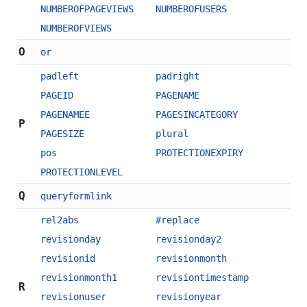
NUMBEROFPAGEVIEWS
NUMBEROFUSERS
NUMBEROFVIEWS
O
or
padleft
padright
PAGEID
PAGENAME
PAGENAMEE
PAGESINCATEGORY
P
PAGESIZE
plural
pos
PROTECTIONEXPIRY
PROTECTIONLEVEL
Q
queryformlink
rel2abs
#replace
revisionday
revisionday2
revisionid
revisionmonth
revisionmonth1
revisiontimestamp
R
revisionuser
revisionyear