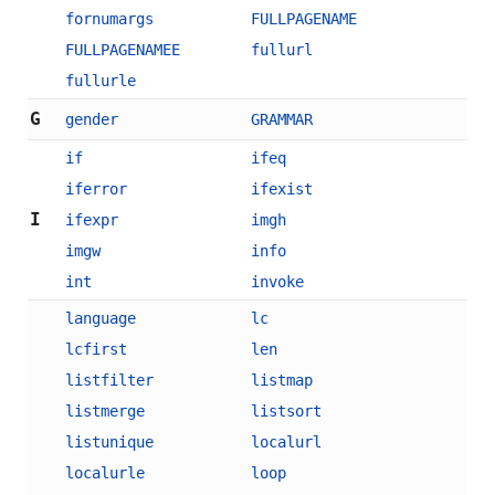
fornumargs
FULLPAGENAME
FULLPAGENAMEE
fullurl
fullurle
G
gender
GRAMMAR
if
ifeq
iferror
ifexist
I
ifexpr
imgh
imgw
info
int
invoke
language
lc
lcfirst
len
listfilter
listmap
listmerge
listsort
listunique
localurl
localurle
loop