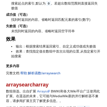
搜索起点的索引,默认为
。若超出数组范围则直接返回失
0
败值
成功值（可选）
找到时返回的内容。省略时返回匹配元素的索引(数字)
失败值（可选）
未找到时返回的内容。省略时返回空字符串
效果
输出：根据搜索结果返回索引、自定义成功值或失败值
效果：查找指定值在数组中首次出现的位置,从指定索引开
始搜索
更多内容
完整文档:
帮助:解析函数/arraysearch
arraysearcharray
数组筛选。出自扩展
Arrays
BWIKI和各大Wiki平台广泛使用此
扩展。在遥远的未来，它可能与MediaWiki新的并行解析器不兼
容，请参阅扩展主页了解更多信息。
。