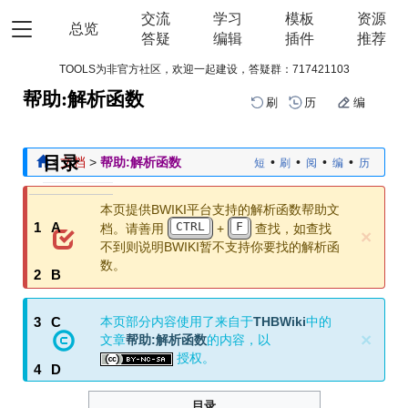
交流
学习
模板
资源
总览
答疑
编辑
插件
推荐
TOOLS为非官方社区，欢迎一起建设，答疑群：
717421103
帮助:解析函数
刷
历
编
跳
跳
目录
>
文档
>
帮助:解析函数
•
•
•
•
短
刷
阅
编
历
到
到
导
搜
本页提供BWIKI平台支持的解析函数帮助文
航
索
CTRL
F
1
A
档。请善用
+
查找，如查找
×
不到则说明BWIKI暂不支持你要找的解析函
数。
2
B
本页部分内容使用了来自于
THBWiki
中的
3
C
×
文章
帮助:解析函数
的内容，以
授权。
4
D
目录