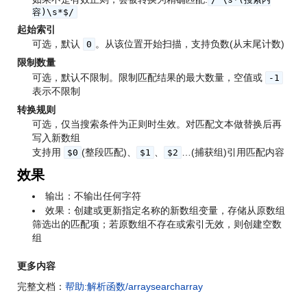
容)\s*$/
起始索引
可选，默认
。从该位置开始扫描，支持负数(从末尾计数)
0
限制数量
可选，默认不限制。限制匹配结果的最大数量，空值或
-1
表示不限制
转换规则
可选，仅当搜索条件为正则时生效。对匹配文本做替换后再
写入新数组
支持用
(整段匹配)、
、
…(捕获组)引用匹配内容
$0
$1
$2
效果
输出：不输出任何字符
效果：创建或更新指定名称的新数组变量，存储从原数组
筛选出的匹配项；若原数组不存在或索引无效，则创建空数
组
更多内容
完整文档：
帮助:解析函数/arraysearcharray