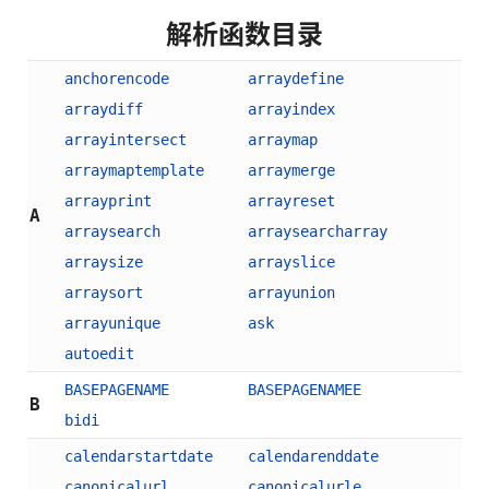
解析函数目录
anchorencode
arraydefine
arraydiff
arrayindex
arrayintersect
arraymap
arraymaptemplate
arraymerge
arrayprint
arrayreset
A
arraysearch
arraysearcharray
arraysize
arrayslice
arraysort
arrayunion
arrayunique
ask
autoedit
BASEPAGENAME
BASEPAGENAMEE
B
bidi
calendarstartdate
calendarenddate
canonicalurl
canonicalurle