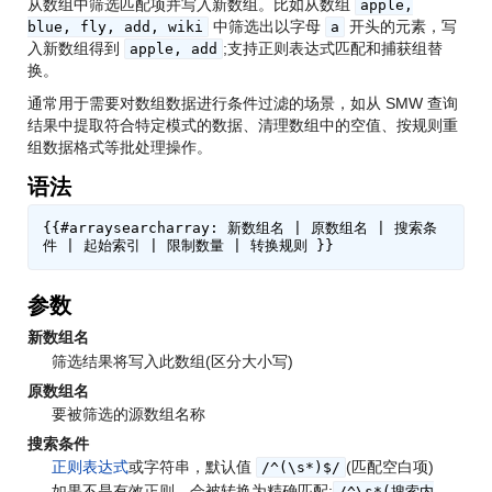
从数组中筛选匹配项并写入新数组。比如从数组
apple,
中筛选出以字母
开头的元素，写
blue, fly, add, wiki
a
入新数组得到
;支持正则表达式匹配和捕获组替
apple, add
换。
通常用于需要对数组数据进行条件过滤的场景，如从 SMW 查询
结果中提取符合特定模式的数据、清理数组中的空值、按规则重
组数据格式等批处理操作。
语法
{{#arraysearcharray: 新数组名 | 原数组名 | 搜索条
参数
新数组名
筛选结果将写入此数组(区分大小写)
原数组名
要被筛选的源数组名称
搜索条件
正则表达式
或字符串，默认值
(匹配空白项)
/^(\s*)$/
如果不是有效正则，会被转换为精确匹配:
/^\s*(搜索内