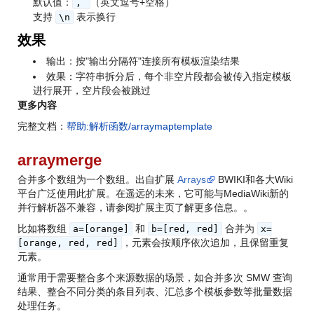
默认值：
（英文逗号+空格）
,
支持
表示换行
\n
效果
输出：按"输出分隔符"连接所有模板渲染结果
效果：字符串拆分后，每个非空片段都会被传入指定模板
进行展开，空片段会被跳过
更多内容
完整文档：
帮助:解析函数/arraymaptemplate
arraymerge
合并多个数组为一个数组。出自扩展
Arrays
BWIKI和各大Wiki
平台广泛使用此扩展。在遥远的未来，它可能与MediaWiki新的
并行解析器不兼容，请参阅扩展主页了解更多信息。
。
比如将数组
和
合并为
a=[orange]
b=[red, red]
x=
，元素会按顺序依次追加，且保留重复
[orange, red, red]
元素。
通常用于需要整合多个来源数据的场景，如合并多次 SMW 查询
结果、整合不同分类的条目列表、汇总多个模板参数等批量数据
处理任务。