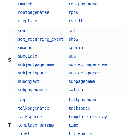
rmatch
rootpagename
rootpagenamee
rpos
rreplace
rsplit
seo
set
set_recurring_event
show
smwdoc
special
speciale
sub
S
subjectpagename
subjectpagenamee
subjectspace
subjectspacee
subobject
subpagename
subpagenamee
switch
tag
talkpagename
talkpagenamee
talkspace
talkspacee
template_display
T
template_params
time
timel
titleparts