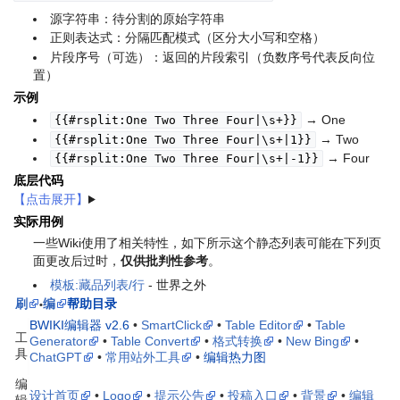
源字符串：待分割的原始字符串
正则表达式：分隔匹配模式（区分大小写和空格）
片段序号（可选）：返回的片段索引（负数序号代表反向位
置）
示例
→ One
{{#rsplit:One Two Three Four|\s+}}
→ Two
{{#rsplit:One Two Three Four|\s+|1}}
→ Four
{{#rsplit:One Two Three Four|\s+|-1}}
底层代码
实际用例
一些Wiki使用了相关特性，如下所示
这个静态列表可能在下列页
面更改后过时
，
仅供批判性参考
。
模板:藏品列表/行
- 世界之外
刷
编
帮助目录
•
BWIKI编辑器 v2.6
•
SmartClick
•
Table Editor
•
Table
工
Generator
•
Table Convert
•
格式转换
•
New Bing
•
具
ChatGPT
•
常用站外工具
•
编辑热力图
编
设计首页
•
Logo
•
提示公告
•
投稿入口
•
背景
•
编辑