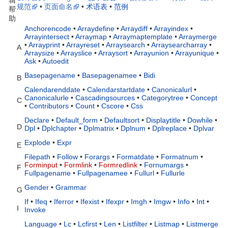
辑
规范
•
页面命名
•
术语表
•
范例
帮
助
Anchorencode
•
Arraydefine
•
Arraydiff
•
Arrayindex
•
Arrayintersect
•
Arraymap
•
Arraymaptemplate
•
Arraymerge
•
Arrayprint
•
Arrayreset
•
Arraysearch
•
Arraysearcharray
•
A
Arraysize
•
Arrayslice
•
Arraysort
•
Arrayunion
•
Arrayunique
•
Ask
•
Autoedit
Basepagename
•
Basepagenamee
•
Bidi
B
Calendarenddate
•
Calendarstartdate
•
Canonicalurl
•
Canonicalurle
•
Cascadingsources
•
Categorytree
•
Concept
C
•
Contributors
•
Count
•
Cscore
•
Css
Declare
•
Default_form
•
Defaultsort
•
Displaytitle
•
Dowhile
•
D
Dpl
•
Dplchapter
•
Dplmatrix
•
Dplnum
•
Dplreplace
•
Dplvar
Explode
•
Expr
E
Filepath
•
Follow
•
Forargs
•
Formatdate
•
Formatnum
•
Forminput
•
Formlink
•
Formredlink
•
Fornumargs
•
F
Fullpagename
•
Fullpagenamee
•
Fullurl
•
Fullurle
Gender
•
Grammar
G
If
•
Ifeq
•
Iferror
•
Ifexist
•
Ifexpr
•
Imgh
•
Imgw
•
Info
•
Int
•
I
Invoke
Language
•
Lc
•
Lcfirst
•
Len
•
Listfilter
•
Listmap
•
Listmerge