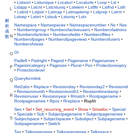
•
Listsort
•
Listunique
•
Localurl
•
Localurle
•
Loop
•
Lst
•
Lstapp
•
Lstcnt
•
Lstcntuniq
•
Lstelem
•
Lstfltr
•
Lstfnd
•
Lsth
L
•
Lstind
•
Lstjoin
•
Lstmap
•
Lstmaptemp
•
Lstprep
•
Lstrm
•
Lstsep
•
Lstsrt
•
Lstsub
•
Lstuniq
•
Lstx
解
Namespace
•
Namespacee
•
Namespacenumber
•
Ns
•
Nse
析
•
Numberingroup
•
Numberofactiveusers
•
Numberofadmins
函
•
Numberofarticles
•
Numberofedits
•
Numberoffiles
•
N
数
Numberofpages
•
Numberofpageviews
•
Numberofusers
•
Numberofviews
Or
O
Padleft
•
Padright
•
Pageid
•
Pagename
•
Pagenamee
•
Pagesincategory
•
Pagesize
•
Plural
•
Pos
•
Protectionexpiry
P
•
Protectionlevel
Queryformlink
Q
Rel2abs
•
Replace
•
Revisionday
•
Revisionday2
•
Revisionid
•
Revisionmonth
•
Revisionmonth1
•
Revisiontimestamp
•
R
Revisionuser
•
Revisionyear
•
Rmatch
•
Rootpagename
•
Rootpagenamee
•
Rpos
•
Rreplace
•
Rsplit
Seo
•
Set
•
Set_recurring_event
•
Show
•
Smwdoc
•
Special
•
Speciale
•
Sub
•
Subjectpagename
•
Subjectpagenamee
•
S
Subjectspace
•
Subjectspacee
•
Subobject
•
Subpagename
•
Subpagenamee
•
Switch
Tag
•
Talkpagename
•
Talkpagenamee
•
Talkspace
•