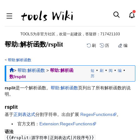
TOOLS为非官方社区，欢迎一起建设，答疑群：
717421103
帮助:解析函数/rsplit
刷
历
编
<
帮助:解析函数
跳
跳
>
帮助:解析函数
>
帮助:解析函
•
•
•
•
短
刷
阅
编
到
到
历
数/rsplit
导
搜
航
索
rsplit
是一个解析函数。
帮助:解析函数
页列出了所有解析函数的说
明。
rsplit
基于
正则表达式
分割字符串。出自扩展
RegexFunctions
。
官方文档：
Extension:RegexFunctions
语法
{{#rsplit:源字符串|正则表达式|片段序号}}