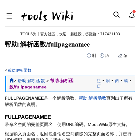
TOOLS为非官方社区，欢迎一起建设，答疑群：
717421103
帮助:解析函数/fullpagenamee
刷
历
编
<
帮助:解析函数
跳
跳
>
帮助:解析函数
>
帮助:解析函
•
•
•
•
短
刷
阅
编
到
到
历
数/fullpagenamee
导
搜
航
索
FULLPAGENAMEE
是一个解析函数。
帮助:解析函数
页列出了所有
解析函数的说明。
FULLPAGENAMEE
带命名空间的完整页面名，使用URL编码。MediaWiki原生支持。
根据输入页面名，返回包含命名空间前缀的完整页面名称，并进行