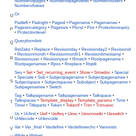
Numberofpages
•
Numberofpageviews
•
Numberofusers
•
Numberofviews
Or
O
Padleft
•
Padright
•
Pageid
•
Pagename
•
Pagenamee
•
Pagesincategory
•
Pagesize
•
Plural
•
Pos
•
Protectionexpiry
P
•
Protectionlevel
Queryformlink
Q
Rel2abs
•
Replace
•
Revisionday
•
Revisionday2
•
Revisionid
•
Revisionmonth
•
Revisionmonth1
•
Revisiontimestamp
•
R
Revisionuser
•
Revisionyear
•
Rmatch
•
Rootpagename
•
Rootpagenamee
•
Rpos
•
Rreplace
•
Rsplit
Seo
•
Set
•
Set_recurring_event
•
Show
•
Smwdoc
•
Special
•
Speciale
•
Sub
•
Subjectpagename
•
Subjectpagenamee
•
S
Subjectspace
•
Subjectspacee
•
Subobject
•
Subpagename
•
Subpagenamee
•
Switch
Tag
•
Talkpagename
•
Talkpagenamee
•
Talkspace
•
Talkspacee
•
Template_display
•
Template_params
•
Time
•
T
Timel
•
Titleparts
•
Token
•
Tokenif
•
Trim
•
Trimuesc
Uc
•
Ucfirst
•
Ueif
•
Ueifeq
•
Uesc
•
Uescnowiki
•
Ueswitch
•
U
Urldecode
•
Urlencode
Var
•
Var_final
•
Vardefine
•
Vardefineecho
•
Varexists
V
While
•
Widget