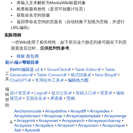
将输入文本解析为MediaWiki标题对象
检查标题有效性（是否可创建讨论页）
获取命名空间前缀
返回带命名空间的页面名（自动转换下划线为空格，并进行
URL编码）
实际用例
一些Wiki使用了相关特性，如下所示
这个静态列表可能在下列页
面更改后过时
，
仅供批判性参考
。
模板:面包屑
刷
编
帮助目录
•
BWIKI编辑器 v2.6
•
SmartClick
•
Table Editor
•
Table
工
Generator
•
Table Convert
•
格式转换
•
New Bing
•
具
ChatGPT
•
常用站外工具
•
编辑热力图
编
设计首页
•
Logo
•
提示公告
•
投稿入口
•
背景
•
编辑
辑
规范
•
页面命名
•
术语表
•
范例
帮
助
Anchorencode
•
Arraydefine
•
Arraydiff
•
Arrayindex
•
Arrayintersect
•
Arraymap
•
Arraymaptemplate
•
Arraymerge
•
Arrayprint
•
Arrayreset
•
Arraysearch
•
Arraysearcharray
•
A
Arraysize
•
Arrayslice
•
Arraysort
•
Arrayunion
•
Arrayunique
•
Ask
•
Autoedit