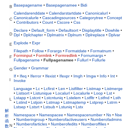
Basepagename
•
Basepagenamee
•
Bidi
B
Calendarenddate
•
Calendarstartdate
•
Canonicalurl
•
Canonicalurle
•
Cascadingsources
•
Categorytree
•
Concept
C
•
Contributors
•
Count
•
Cscore
•
Css
Declare
•
Default_form
•
Defaultsort
•
Displaytitle
•
Dowhile
•
D
Dpl
•
Dplchapter
•
Dplmatrix
•
Dplnum
•
Dplreplace
•
Dplvar
Explode
•
Expr
E
Filepath
•
Follow
•
Forargs
•
Formatdate
•
Formatnum
•
Forminput
•
Formlink
•
Formredlink
•
Fornumargs
•
F
Fullpagename
•
Fullpagenamee
•
Fullurl
•
Fullurle
Gender
•
Grammar
G
If
•
Ifeq
•
Iferror
•
Ifexist
•
Ifexpr
•
Imgh
•
Imgw
•
Info
•
Int
•
I
Invoke
Language
•
Lc
•
Lcfirst
•
Len
•
Listfilter
•
Listmap
•
Listmerge
•
Listsort
•
Listunique
•
Localurl
•
Localurle
•
Loop
•
Lst
•
Lstapp
•
Lstcnt
•
Lstcntuniq
•
Lstelem
•
Lstfltr
•
Lstfnd
•
Lsth
L
•
Lstind
•
Lstjoin
•
Lstmap
•
Lstmaptemp
•
Lstprep
•
Lstrm
•
Lstsep
•
Lstsrt
•
Lstsub
•
Lstuniq
•
Lstx
解
Namespace
•
Namespacee
•
Namespacenumber
•
Ns
•
Nse
析
•
Numberingroup
•
Numberofactiveusers
•
Numberofadmins
函
•
Numberofarticles
•
Numberofedits
•
Numberoffiles
•
N
数