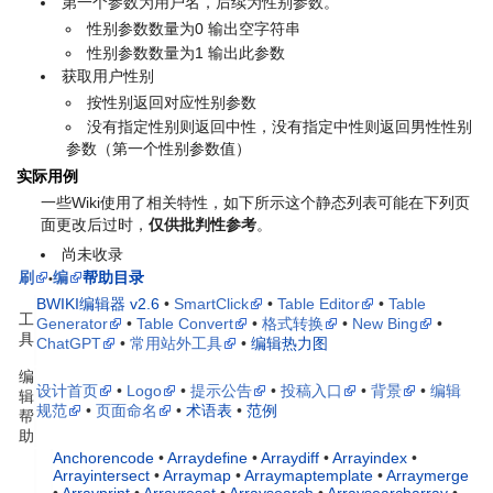
第一个参数为用户名，后续为性别参数。
性别参数数量为0 输出空字符串
性别参数数量为1 输出此参数
获取用户性别
按性别返回对应性别参数
没有指定性别则返回中性，没有指定中性则返回男性性别
参数（第一个性别参数值）
实际用例
一些Wiki使用了相关特性，如下所示
这个静态列表可能在下列页
面更改后过时
，
仅供批判性参考
。
尚未收录
刷
编
帮助目录
•
BWIKI编辑器 v2.6
•
SmartClick
•
Table Editor
•
Table
工
Generator
•
Table Convert
•
格式转换
•
New Bing
•
具
ChatGPT
•
常用站外工具
•
编辑热力图
编
设计首页
•
Logo
•
提示公告
•
投稿入口
•
背景
•
编辑
辑
规范
•
页面命名
•
术语表
•
范例
帮
助
Anchorencode
•
Arraydefine
•
Arraydiff
•
Arrayindex
•
Arrayintersect
•
Arraymap
•
Arraymaptemplate
•
Arraymerge