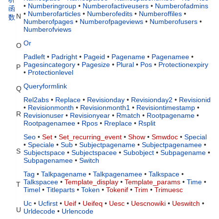
•
Numberingroup
•
Numberofactiveusers
•
Numberofadmins
函
•
Numberofarticles
•
Numberofedits
•
Numberoffiles
•
N
数
Numberofpages
•
Numberofpageviews
•
Numberofusers
•
Numberofviews
Or
O
Padleft
•
Padright
•
Pageid
•
Pagename
•
Pagenamee
•
Pagesincategory
•
Pagesize
•
Plural
•
Pos
•
Protectionexpiry
P
•
Protectionlevel
Queryformlink
Q
Rel2abs
•
Replace
•
Revisionday
•
Revisionday2
•
Revisionid
•
Revisionmonth
•
Revisionmonth1
•
Revisiontimestamp
•
R
Revisionuser
•
Revisionyear
•
Rmatch
•
Rootpagename
•
Rootpagenamee
•
Rpos
•
Rreplace
•
Rsplit
Seo
•
Set
•
Set_recurring_event
•
Show
•
Smwdoc
•
Special
•
Speciale
•
Sub
•
Subjectpagename
•
Subjectpagenamee
•
S
Subjectspace
•
Subjectspacee
•
Subobject
•
Subpagename
•
Subpagenamee
•
Switch
Tag
•
Talkpagename
•
Talkpagenamee
•
Talkspace
•
Talkspacee
•
Template_display
•
Template_params
•
Time
•
T
Timel
•
Titleparts
•
Token
•
Tokenif
•
Trim
•
Trimuesc
Uc
•
Ucfirst
•
Ueif
•
Ueifeq
•
Uesc
•
Uescnowiki
•
Ueswitch
•
U
Urldecode
•
Urlencode