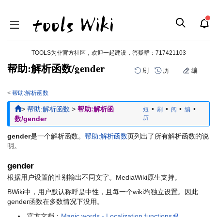
TOOLS为非官方社区，欢迎一起建设，答疑群：
717421103
帮助:解析函数/gender
刷
历
编
<
帮助:解析函数
跳
跳
>
帮助:解析函数
>
帮助:解析函
•
•
•
•
短
刷
阅
编
到
到
历
数/gender
导
搜
航
索
gender
是一个解析函数。
帮助:解析函数
页列出了所有解析函数的说
明。
gender
根据用户设置的性别输出不同文字。MediaWiki原生支持。
BWiki中，用户默认称呼是中性，且每一个wiki均独立设置。因此
gender函数在多数情况下没用。
官方文档：
Magic words - Localization functions