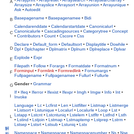
•
Arrayprint
•
Arrayreset
•
Arraysearch
•
Arraysearcharray
•
A
Arraysize
•
Arrayslice
•
Arraysort
•
Arrayunion
•
Arrayunique
•
Ask
•
Autoedit
Basepagename
•
Basepagenamee
•
Bidi
B
Calendarenddate
•
Calendarstartdate
•
Canonicalurl
•
Canonicalurle
•
Cascadingsources
•
Categorytree
•
Concept
C
•
Contributors
•
Count
•
Cscore
•
Css
Declare
•
Default_form
•
Defaultsort
•
Displaytitle
•
Dowhile
•
D
Dpl
•
Dplchapter
•
Dplmatrix
•
Dplnum
•
Dplreplace
•
Dplvar
Explode
•
Expr
E
Filepath
•
Follow
•
Forargs
•
Formatdate
•
Formatnum
•
Forminput
•
Formlink
•
Formredlink
•
Fornumargs
•
F
Fullpagename
•
Fullpagenamee
•
Fullurl
•
Fullurle
Gender
•
Grammar
G
If
•
Ifeq
•
Iferror
•
Ifexist
•
Ifexpr
•
Imgh
•
Imgw
•
Info
•
Int
•
I
Invoke
Language
•
Lc
•
Lcfirst
•
Len
•
Listfilter
•
Listmap
•
Listmerge
•
Listsort
•
Listunique
•
Localurl
•
Localurle
•
Loop
•
Lst
•
Lstapp
•
Lstcnt
•
Lstcntuniq
•
Lstelem
•
Lstfltr
•
Lstfnd
•
Lsth
L
•
Lstind
•
Lstjoin
•
Lstmap
•
Lstmaptemp
•
Lstprep
•
Lstrm
•
Lstsep
•
Lstsrt
•
Lstsub
•
Lstuniq
•
Lstx
解
Namespace
•
Namespacee
•
Namespacenumber
•
Ns
•
Nse
析