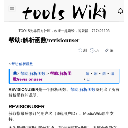
TOOLS为非官方社区，欢迎一起建设，答疑群：
717421103
帮助:解析函数/revisionuser
刷
历
编
<
帮助:解析函数
跳
跳
>
帮助:解析函数
>
帮助:解析函
•
•
•
短
刷
阅
编
到
到
数/revisionuser
•
历
导
搜
航
索
REVISIONUSER
是一个解析函数。
帮助:解析函数
页列出了所有
解析函数的说明。
REVISIONUSER
获取指最后修订的用户名（B站用户ID）。MediaWiki原生支
持。
因为BWIKI与B站账号互通，首次访问某wiki时，系统会自动在