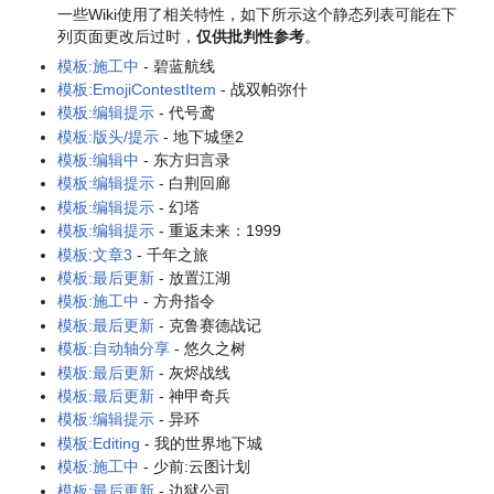
一些Wiki使用了相关特性，如下所示
这个静态列表可能在下
列页面更改后过时
，
仅供批判性参考
。
模板:施工中
- 碧蓝航线
模板:EmojiContestItem
- 战双帕弥什
模板:编辑提示
- 代号鸢
模板:版头/提示
- 地下城堡2
模板:编辑中
- 东方归言录
模板:编辑提示
- 白荆回廊
模板:编辑提示
- 幻塔
模板:编辑提示
- 重返未来：1999
模板:文章3
- 千年之旅
模板:最后更新
- 放置江湖
模板:施工中
- 方舟指令
模板:最后更新
- 克鲁赛德战记
模板:自动轴分享
- 悠久之树
模板:最后更新
- 灰烬战线
模板:最后更新
- 神甲奇兵
模板:编辑提示
- 异环
模板:Editing
- 我的世界地下城
模板:施工中
- 少前:云图计划
模板:最后更新
- 边狱公司