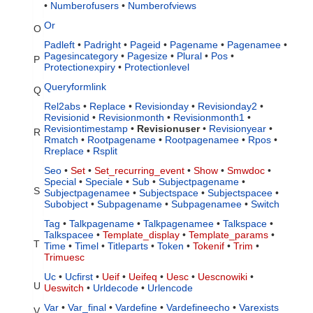
•
Numberofusers
•
Numberofviews
Or
O
Padleft
•
Padright
•
Pageid
•
Pagename
•
Pagenamee
•
Pagesincategory
•
Pagesize
•
Plural
•
Pos
•
P
Protectionexpiry
•
Protectionlevel
Queryformlink
Q
Rel2abs
•
Replace
•
Revisionday
•
Revisionday2
•
Revisionid
•
Revisionmonth
•
Revisionmonth1
•
Revisiontimestamp
•
Revisionuser
•
Revisionyear
•
R
Rmatch
•
Rootpagename
•
Rootpagenamee
•
Rpos
•
Rreplace
•
Rsplit
Seo
•
Set
•
Set_recurring_event
•
Show
•
Smwdoc
•
Special
•
Speciale
•
Sub
•
Subjectpagename
•
S
Subjectpagenamee
•
Subjectspace
•
Subjectspacee
•
Subobject
•
Subpagename
•
Subpagenamee
•
Switch
Tag
•
Talkpagename
•
Talkpagenamee
•
Talkspace
•
Talkspacee
•
Template_display
•
Template_params
•
T
Time
•
Timel
•
Titleparts
•
Token
•
Tokenif
•
Trim
•
Trimuesc
Uc
•
Ucfirst
•
Ueif
•
Ueifeq
•
Uesc
•
Uescnowiki
•
U
Ueswitch
•
Urldecode
•
Urlencode
Var
•
Var_final
•
Vardefine
•
Vardefineecho
•
Varexists
V