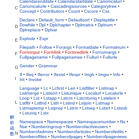
Calendarenddate
•
Calendarstartdate
•
Canonicalurl
•
Canonicalurle
•
Cascadingsources
•
Categorytree
•
C
Concept
•
Contributors
•
Count
•
Cscore
•
Css
Declare
•
Default_form
•
Defaultsort
•
Displaytitle
•
Dowhile
•
Dpl
•
Dplchapter
•
Dplmatrix
•
Dplnum
•
D
Dplreplace
•
Dplvar
Explode
•
Expr
E
Filepath
•
Follow
•
Forargs
•
Formatdate
•
Formatnum
•
Forminput
•
Formlink
•
Formredlink
•
Fornumargs
•
F
Fullpagename
•
Fullpagenamee
•
Fullurl
•
Fullurle
Gender
•
Grammar
G
If
•
Ifeq
•
Iferror
•
Ifexist
•
Ifexpr
•
Imgh
•
Imgw
•
Info
•
I
Int
•
Invoke
Language
•
Lc
•
Lcfirst
•
Len
•
Listfilter
•
Listmap
•
Listmerge
•
Listsort
•
Listunique
•
Localurl
•
Localurle
•
Loop
•
Lst
•
Lstapp
•
Lstcnt
•
Lstcntuniq
•
Lstelem
•
L
Lstfltr
•
Lstfnd
•
Lsth
•
Lstind
•
Lstjoin
•
Lstmap
•
Lstmaptemp
•
Lstprep
•
Lstrm
•
Lstsep
•
Lstsrt
•
Lstsub
•
Lstuniq
•
Lstx
解
Namespace
•
Namespacee
•
Namespacenumber
•
Ns
•
析
Nse
•
Numberingroup
•
Numberofactiveusers
•
函
Numberofadmins
•
Numberofarticles
•
Numberofedits
•
N
数
Numberoffiles
•
Numberofpages
•
Numberofpageviews