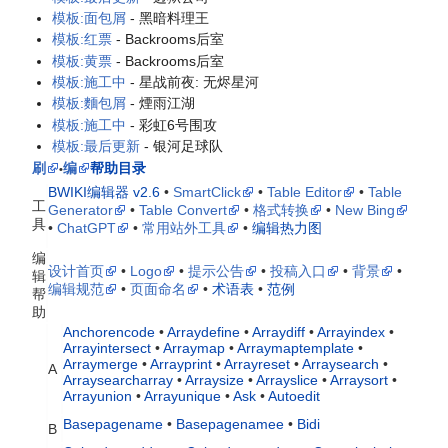
模板:面包屑
- 黑暗料理王
模板:红票
- Backrooms后室
模板:黄票
- Backrooms后室
模板:施工中
- 星战前夜: 无烬星河
模板:麵包屑
- 煙雨江湖
模板:施工中
- 彩虹6号围攻
模板:最后更新
- 银河足球队
刷
编
帮助目录
•
BWIKI编辑器 v2.6
•
SmartClick
•
Table Editor
•
Table
工
Generator
•
Table Convert
•
格式转换
•
New Bing
具
•
ChatGPT
•
常用站外工具
•
编辑热力图
编
设计首页
•
Logo
•
提示公告
•
投稿入口
•
背景
•
辑
编辑规范
•
页面命名
•
术语表
•
范例
帮
助
Anchorencode
•
Arraydefine
•
Arraydiff
•
Arrayindex
•
Arrayintersect
•
Arraymap
•
Arraymaptemplate
•
Arraymerge
•
Arrayprint
•
Arrayreset
•
Arraysearch
•
A
Arraysearcharray
•
Arraysize
•
Arrayslice
•
Arraysort
•
Arrayunion
•
Arrayunique
•
Ask
•
Autoedit
Basepagename
•
Basepagenamee
•
Bidi
B