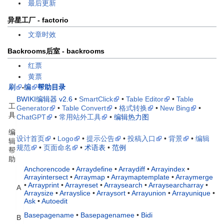
最后更新
异星工厂 - factorio
文章时效
Backrooms后室 - backrooms
红票
黄票
刷
编
帮助目录
•
BWIKI编辑器 v2.6
•
SmartClick
•
Table Editor
•
Table
工
Generator
•
Table Convert
•
格式转换
•
New Bing
•
具
ChatGPT
•
常用站外工具
•
编辑热力图
编
设计首页
•
Logo
•
提示公告
•
投稿入口
•
背景
•
编辑
辑
规范
•
页面命名
•
术语表
•
范例
帮
助
Anchorencode
•
Arraydefine
•
Arraydiff
•
Arrayindex
•
Arrayintersect
•
Arraymap
•
Arraymaptemplate
•
Arraymerge
•
Arrayprint
•
Arrayreset
•
Arraysearch
•
Arraysearcharray
•
A
Arraysize
•
Arrayslice
•
Arraysort
•
Arrayunion
•
Arrayunique
•
Ask
•
Autoedit
Basepagename
•
Basepagenamee
•
Bidi
B