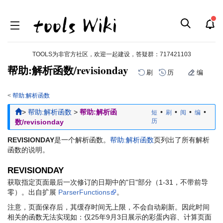
TOOLS为非官方社区，欢迎一起建设，答疑群：
717421103
帮助:解析函数/revisionday
刷
历
编
<
帮助:解析函数
跳
跳
>
帮助:解析函数
>
帮助:解析函
•
•
•
•
短
刷
阅
编
到
到
历
数/revisionday
导
搜
航
索
REVISIONDAY
是一个解析函数。
帮助:解析函数
页列出了所有解析
函数的说明。
REVISIONDAY
获取指定页面最后一次修订的日期中的"日"部分（1-31，不带前导
零）。出自扩展
ParserFunctions
。
注意，页面保存后，其缓存时间无上限，不会自动刷新。因此时间
相关的函数无法实现如：仅25年9月3日展示的彩蛋内容、计算页面