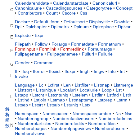
Calendarenddate
•
Calendarstartdate
•
Canonicalurl
•
Canonicalurle
•
Cascadingsources
•
Categorytree
•
Concept
C
•
Contributors
•
Count
•
Cscore
•
Css
Declare
•
Default_form
•
Defaultsort
•
Displaytitle
•
Dowhile
•
D
Dpl
•
Dplchapter
•
Dplmatrix
•
Dplnum
•
Dplreplace
•
Dplvar
Explode
•
Expr
E
Filepath
•
Follow
•
Forargs
•
Formatdate
•
Formatnum
•
Forminput
•
Formlink
•
Formredlink
•
Fornumargs
•
F
Fullpagename
•
Fullpagenamee
•
Fullurl
•
Fullurle
Gender
•
Grammar
G
If
•
Ifeq
•
Iferror
•
Ifexist
•
Ifexpr
•
Imgh
•
Imgw
•
Info
•
Int
•
I
Invoke
Language
•
Lc
•
Lcfirst
•
Len
•
Listfilter
•
Listmap
•
Listmerge
•
Listsort
•
Listunique
•
Localurl
•
Localurle
•
Loop
•
Lst
•
Lstapp
•
Lstcnt
•
Lstcntuniq
•
Lstelem
•
Lstfltr
•
Lstfnd
•
Lsth
L
•
Lstind
•
Lstjoin
•
Lstmap
•
Lstmaptemp
•
Lstprep
•
Lstrm
•
Lstsep
•
Lstsrt
•
Lstsub
•
Lstuniq
•
Lstx
解
Namespace
•
Namespacee
•
Namespacenumber
•
Ns
•
Nse
析
•
Numberingroup
•
Numberofactiveusers
•
Numberofadmins
函
•
Numberofarticles
•
Numberofedits
•
Numberoffiles
•
N
数
Numberofpages
•
Numberofpageviews
•
Numberofusers
•
Numberofviews