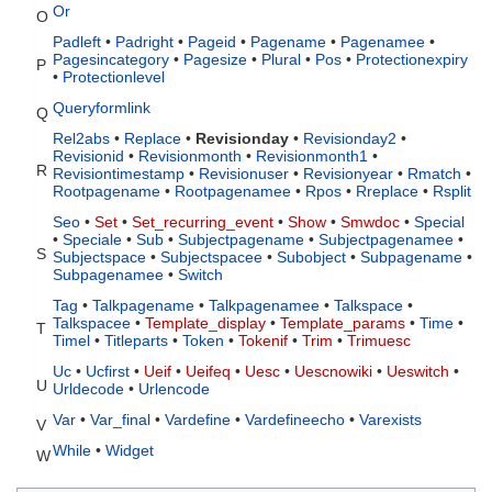
Or
O
Padleft
•
Padright
•
Pageid
•
Pagename
•
Pagenamee
•
Pagesincategory
•
Pagesize
•
Plural
•
Pos
•
Protectionexpiry
P
•
Protectionlevel
Queryformlink
Q
Rel2abs
•
Replace
•
Revisionday
•
Revisionday2
•
Revisionid
•
Revisionmonth
•
Revisionmonth1
•
R
Revisiontimestamp
•
Revisionuser
•
Revisionyear
•
Rmatch
•
Rootpagename
•
Rootpagenamee
•
Rpos
•
Rreplace
•
Rsplit
Seo
•
Set
•
Set_recurring_event
•
Show
•
Smwdoc
•
Special
•
Speciale
•
Sub
•
Subjectpagename
•
Subjectpagenamee
•
S
Subjectspace
•
Subjectspacee
•
Subobject
•
Subpagename
•
Subpagenamee
•
Switch
Tag
•
Talkpagename
•
Talkpagenamee
•
Talkspace
•
Talkspacee
•
Template_display
•
Template_params
•
Time
•
T
Timel
•
Titleparts
•
Token
•
Tokenif
•
Trim
•
Trimuesc
Uc
•
Ucfirst
•
Ueif
•
Ueifeq
•
Uesc
•
Uescnowiki
•
Ueswitch
•
U
Urldecode
•
Urlencode
Var
•
Var_final
•
Vardefine
•
Vardefineecho
•
Varexists
V
While
•
Widget
W