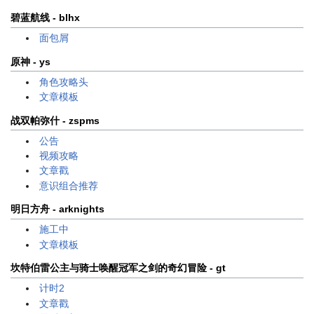
碧蓝航线 - blhx
面包屑
原神 - ys
角色攻略头
文章模板
战双帕弥什 - zspms
公告
视频攻略
文章戳
意识组合推荐
明日方舟 - arknights
施工中
文章模板
坎特伯雷公主与骑士唤醒冠军之剑的奇幻冒险 - gt
计时2
文章戳