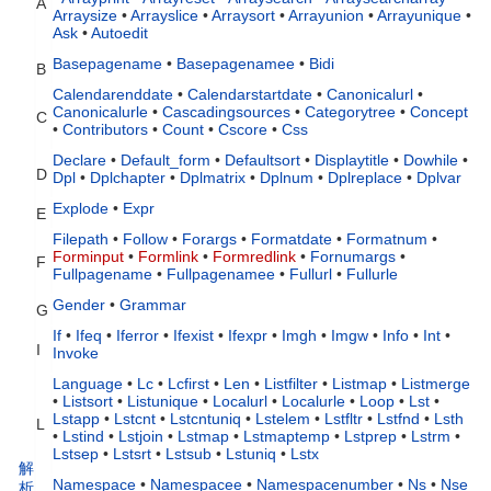
A
Arraysize
•
Arrayslice
•
Arraysort
•
Arrayunion
•
Arrayunique
•
Ask
•
Autoedit
Basepagename
•
Basepagenamee
•
Bidi
B
Calendarenddate
•
Calendarstartdate
•
Canonicalurl
•
Canonicalurle
•
Cascadingsources
•
Categorytree
•
Concept
C
•
Contributors
•
Count
•
Cscore
•
Css
Declare
•
Default_form
•
Defaultsort
•
Displaytitle
•
Dowhile
•
D
Dpl
•
Dplchapter
•
Dplmatrix
•
Dplnum
•
Dplreplace
•
Dplvar
Explode
•
Expr
E
Filepath
•
Follow
•
Forargs
•
Formatdate
•
Formatnum
•
Forminput
•
Formlink
•
Formredlink
•
Fornumargs
•
F
Fullpagename
•
Fullpagenamee
•
Fullurl
•
Fullurle
Gender
•
Grammar
G
If
•
Ifeq
•
Iferror
•
Ifexist
•
Ifexpr
•
Imgh
•
Imgw
•
Info
•
Int
•
I
Invoke
Language
•
Lc
•
Lcfirst
•
Len
•
Listfilter
•
Listmap
•
Listmerge
•
Listsort
•
Listunique
•
Localurl
•
Localurle
•
Loop
•
Lst
•
Lstapp
•
Lstcnt
•
Lstcntuniq
•
Lstelem
•
Lstfltr
•
Lstfnd
•
Lsth
L
•
Lstind
•
Lstjoin
•
Lstmap
•
Lstmaptemp
•
Lstprep
•
Lstrm
•
Lstsep
•
Lstsrt
•
Lstsub
•
Lstuniq
•
Lstx
解
Namespace
•
Namespacee
•
Namespacenumber
•
Ns
•
Nse
析