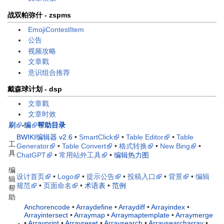
战双帕弥什 - zspms
EmojiContestItem
公告
视频攻略
文章戳
意识组合推荐
戴森球计划 - dsp
文章戳
文章时效
刷
编
帮助目录
•
BWIKI编辑器 v2.6
•
SmartClick
•
Table Editor
•
Table
工
Generator
•
Table Convert
•
格式转换
•
New Bing
•
具
ChatGPT
•
常用站外工具
•
编辑热力图
编
设计首页
•
Logo
•
提示公告
•
投稿入口
•
背景
•
编辑
辑
规范
•
页面命名
•
术语表
•
范例
帮
助
Anchorencode
•
Arraydefine
•
Arraydiff
•
Arrayindex
•
Arrayintersect
•
Arraymap
•
Arraymaptemplate
•
Arraymerge
•
Arrayprint
•
Arrayreset
•
Arraysearch
•
Arraysearcharray
•