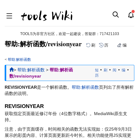
TOOLS为非官方社区，欢迎一起建设，答疑群：
717421103
帮助:解析函数/revisionyear
刷
历
编
<
帮助:解析函数
跳
跳
>
帮助:解析函数
>
帮助:解析函
•
•
•
•
短
刷
阅
编
到
到
历
数/revisionyear
导
搜
航
索
REVISIONYEAR
是一个解析函数。
帮助:解析函数
页列出了所有解析
函数的说明。
REVISIONYEAR
获取指定页面最近修订年份（4位数字格式）。MediaWiki原生支
持。
注意，由于页面缓存，时间相关的函数无法实现如：仅25年9月3日
展示的彩蛋内容、计算页面更新距今时长。相关功能使用JS实现更