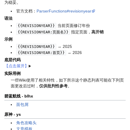
为稳妥。
官方文档：
ParserFunctions#revisionyear
语法
当前页面修订年份
{{REVISIONYEAR}}
指定页面，
高开销
{{REVISIONYEAR:页面名}}
示例
→ 2025
{{REVISIONYEAR}}
→ 2026
{{REVISIONYEAR:首页}}
底层代码
实际用例
一些Wiki使用了相关特性，如下所示
这个静态列表可能在下列页
面更改后过时
，
仅供批判性参考
。
碧蓝航线 - blhx
面包屑
原神 - ys
角色攻略头
文章模板