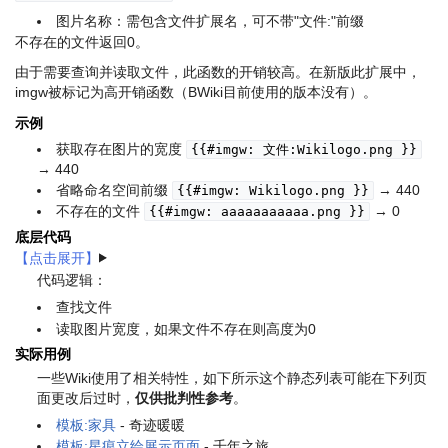
图片名称：需包含文件扩展名，可不带"文件:"前缀
不存在的文件返回0。
由于需要查询并读取文件，此函数的开销较高。在新版此扩展中，
imgw被标记为高开销函数（BWiki目前使用的版本没有）。
示例
获取存在图片的宽度
{{#imgw: 文件:Wikilogo.png }}
→ 440
省略命名空间前缀
→ 440
{{#imgw: Wikilogo.png }}
不存在的文件
→ 0
{{#imgw: aaaaaaaaaaa.png }}
底层代码
代码逻辑：
查找文件
读取图片宽度，如果文件不存在则高度为0
实际用例
一些Wiki使用了相关特性，如下所示
这个静态列表可能在下列页
面更改后过时
，
仅供批判性参考
。
模板:家具
- 奇迹暖暖
模板:星痕立绘展示页面
- 千年之旅