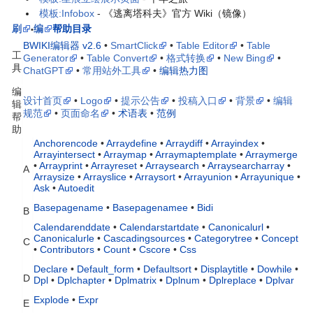
模板:Infobox
- 《逃离塔科夫》官方 Wiki（镜像）
刷
编
帮助目录
•
BWIKI编辑器 v2.6
•
SmartClick
•
Table Editor
•
Table
工
Generator
•
Table Convert
•
格式转换
•
New Bing
•
具
ChatGPT
•
常用站外工具
•
编辑热力图
编
设计首页
•
Logo
•
提示公告
•
投稿入口
•
背景
•
编辑
辑
规范
•
页面命名
•
术语表
•
范例
帮
助
Anchorencode
•
Arraydefine
•
Arraydiff
•
Arrayindex
•
Arrayintersect
•
Arraymap
•
Arraymaptemplate
•
Arraymerge
•
Arrayprint
•
Arrayreset
•
Arraysearch
•
Arraysearcharray
•
A
Arraysize
•
Arrayslice
•
Arraysort
•
Arrayunion
•
Arrayunique
•
Ask
•
Autoedit
Basepagename
•
Basepagenamee
•
Bidi
B
Calendarenddate
•
Calendarstartdate
•
Canonicalurl
•
Canonicalurle
•
Cascadingsources
•
Categorytree
•
Concept
C
•
Contributors
•
Count
•
Cscore
•
Css
Declare
•
Default_form
•
Defaultsort
•
Displaytitle
•
Dowhile
•
D
Dpl
•
Dplchapter
•
Dplmatrix
•
Dplnum
•
Dplreplace
•
Dplvar
Explode
•
Expr
E