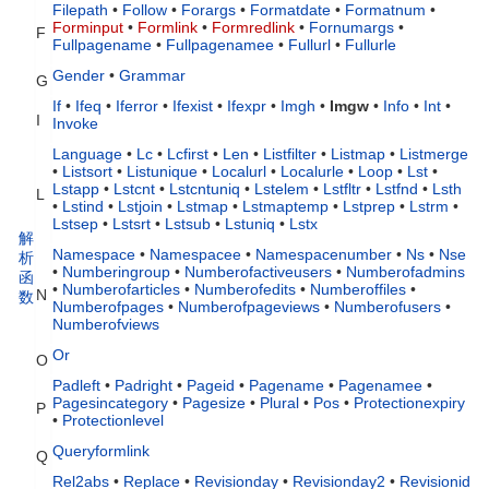
Filepath
•
Follow
•
Forargs
•
Formatdate
•
Formatnum
•
Forminput
•
Formlink
•
Formredlink
•
Fornumargs
•
F
Fullpagename
•
Fullpagenamee
•
Fullurl
•
Fullurle
Gender
•
Grammar
G
If
•
Ifeq
•
Iferror
•
Ifexist
•
Ifexpr
•
Imgh
•
Imgw
•
Info
•
Int
•
I
Invoke
Language
•
Lc
•
Lcfirst
•
Len
•
Listfilter
•
Listmap
•
Listmerge
•
Listsort
•
Listunique
•
Localurl
•
Localurle
•
Loop
•
Lst
•
Lstapp
•
Lstcnt
•
Lstcntuniq
•
Lstelem
•
Lstfltr
•
Lstfnd
•
Lsth
L
•
Lstind
•
Lstjoin
•
Lstmap
•
Lstmaptemp
•
Lstprep
•
Lstrm
•
Lstsep
•
Lstsrt
•
Lstsub
•
Lstuniq
•
Lstx
解
Namespace
•
Namespacee
•
Namespacenumber
•
Ns
•
Nse
析
•
Numberingroup
•
Numberofactiveusers
•
Numberofadmins
函
•
Numberofarticles
•
Numberofedits
•
Numberoffiles
•
N
数
Numberofpages
•
Numberofpageviews
•
Numberofusers
•
Numberofviews
Or
O
Padleft
•
Padright
•
Pageid
•
Pagename
•
Pagenamee
•
Pagesincategory
•
Pagesize
•
Plural
•
Pos
•
Protectionexpiry
P
•
Protectionlevel
Queryformlink
Q
Rel2abs
•
Replace
•
Revisionday
•
Revisionday2
•
Revisionid