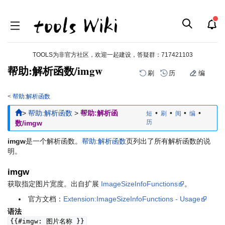
TOOLS为非官方社区，欢迎一起建设，答疑群：
717421103
帮助:解析函数/imgw
刷
历
编
<
帮助:解析函数
跳
跳
>
帮助:解析函数
>
帮助:解析函
•
•
•
•
短
刷
阅
编
到
到
历
数/imgw
导
搜
航
索
imgw
是一个解析函数。
帮助:解析函数
页列出了所有解析函数的说
明。
imgw
获取指定图片宽度。出自扩展
ImageSizeInfoFunctions
。
官方文档：
Extension:ImageSizeInfoFunctions - Usage
语法
{{#imgw: 图片名称 }}