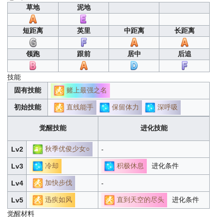
草地
泥地
短距离
英里
中距离
长距离
领跑
跟前
居中
后追
技能
赌上最强之名
固有技能
直线能手
保留体力
深呼吸
初始技能
觉醒技能
进化技能
秋季优俊少女○
Lv2
-
冷却
积极休息
进化条件
Lv3
加快步伐
Lv4
-
迅疾如风
直到天空的尽头
进化条件
Lv5
觉醒材料