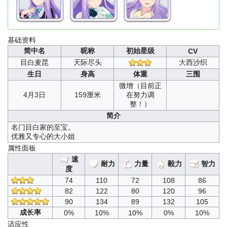
基础资料
简中名
昵称
初始星级
CV
目白麦昆
天际尽头
大西沙织
生日
身高
体重
三围
微增（目前正
4月3日
159厘米
在努力调
整！）
简介
名门目白家的至宝。
优雅又专心的大小姐
属性面板
速
耐力
力量
毅力
智力
度
74
110
72
108
86
82
122
80
120
96
90
134
89
132
105
成长率
0%
10%
10%
0%
10%
适应性