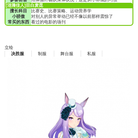
[涟漪佳人]目白麦昆
擅长科目
比赛史、比赛策略、运动营养学
小骄傲
对别人的异常举动已经不像以前那样震惊了
常买的东西
看过的电影的场刊
立绘
制服
舞台服
私服
决胜服