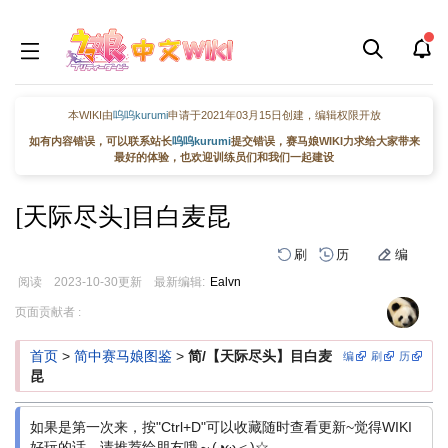
本WIKI由
呜呜kurumi
申请于2021年03月15日创建，编辑权限开放
如有内容错误，可以联系站长
呜呜kurumi
提交错误，赛马娘WIKI力求给大家带来
最好的体验，也欢迎训练员们和我们一起建设
[天际尽头]目白麦昆
刷
历
编
阅读
2023-10-30
更新
最新编辑:
Ealvn
跳
跳
页面贡献者 :
到
到
导
搜
首页
>
简中赛马娘图鉴
>
简/【天际尽头】目白麦
编
刷
历
航
索
昆
如果是第一次来，按"Ctrl+D"可以收藏随时查看更新~觉得WIKI
好玩的话，请推荐给朋友哦～(◕ω＜)☆