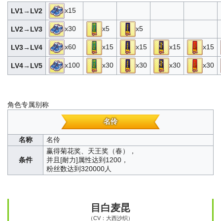
x15
LV1→LV2
x30
x5
x5
LV2→LV3
x60
x15
x15
x15
x15
LV3→LV4
x100
x30
x30
x30
x30
LV4→LV5
角色专属别称
名伶
名称
名伶
赢得菊花奖、天王奖（春），
条件
并且[耐力]属性达到1200，
粉丝数达到320000人
个人资料
目白麦昆
（CV：大西沙织）