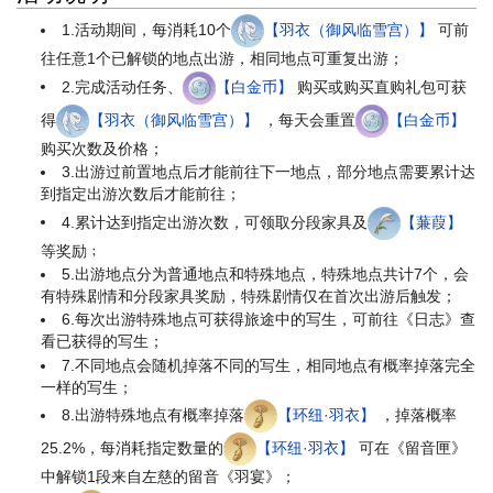
1.活动期间，每消耗10个
【羽衣（御风临雪宫）】
可前
往任意1个已解锁的地点出游，相同地点可重复出游；
2.完成活动任务、
【白金币】
购买或购买直购礼包可获
得
【羽衣（御风临雪宫）】
，每天会重置
【白金币】
购买次数及价格；
3.出游过前置地点后才能前往下一地点，部分地点需要累计达
到指定出游次数后才能前往；
4.累计达到指定出游次数，可领取分段家具及
【蒹葭】
等奖励﹔
5.出游地点分为普通地点和特殊地点，特殊地点共计7个，会
有特殊剧情和分段家具奖励，特殊剧情仅在首次出游后触发；
6.每次出游特殊地点可获得旅途中的写生，可前往《日志》查
看已获得的写生；
7.不同地点会随机掉落不同的写生，相同地点有概率掉落完全
一样的写生；
8.出游特殊地点有概率掉落
【环纽·羽衣】
，掉落概率
25.2%，每消耗指定数量的
【环纽·羽衣】
可在《留音匣》
中解锁1段来自左慈的留音《羽宴》；