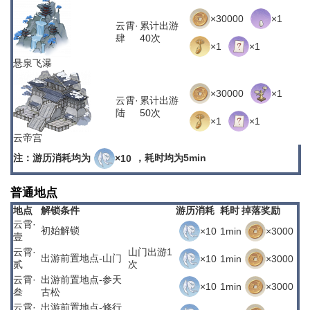
×30000
×1
云霄·
累计出游
肆
40次
×1
×1
悬泉飞瀑
×30000
×1
云霄·
累计出游
陆
50次
×1
×1
云帝宫
注：游历消耗均为
，耗时均为5min
×10
普通地点
地点
解锁条件
游历消耗
耗时
掉落奖励
云霄·
初始解锁
×10
1min
×3000
壹
云霄·
山门出游1
出游前置地点-山门
×10
1min
×3000
贰
次
云霄·
出游前置地点-参天
×10
1min
×3000
叁
古松
云霄·
出游前置地点-修行