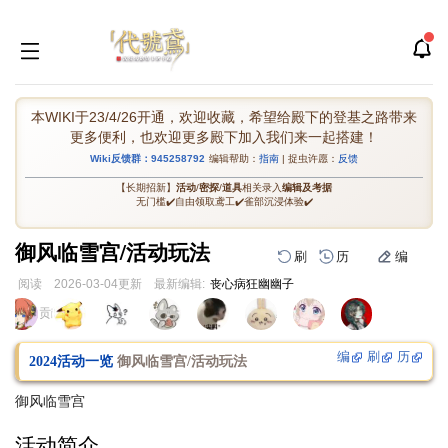
本WIKI于23/4/26开通，欢迎收藏，希望给殿下的登基之路带来
更多便利，也欢迎更多殿下加入我们来一起搭建！
Wiki反馈群：945258792
编辑帮助：
指南
| 捉虫许愿：
反馈
【长期招新】
活动
/
密探
/
道具
相关录入
编辑及考据
无门槛✔️自由领取鸢工✔️雀部沉浸体验✔️
御风临雪宫/活动玩法
刷
历
编
阅读
2026-03-04
更新
最新编辑:
丧心病狂幽幽子
跳
跳
页面贡献者 :
到
到
导
搜
编
刷
历
2024活动一览
御风临雪宫/活动玩法
航
索
御风临雪宫
活动简介