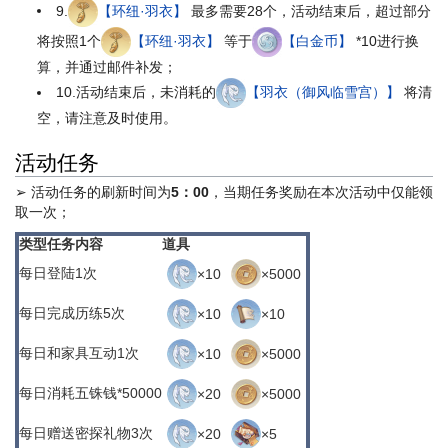
9.
【环纽·羽衣】
最多需要28个，活动结束后，超过部分
将按照1个
【环纽·羽衣】
等于
【白金币】
*10进行换
算，并通过邮件补发；
10.活动结束后，未消耗的
【羽衣（御风临雪宫）】
将清
空，请注意及时使用。
活动任务
➢ 活动任务的刷新时间为
5：00
，当期任务奖励在本次活动中仅能领
取一次；
类型
任务内容
道具
每日
登陆1次
×10
×5000
每日
完成历练5次
×10
×10
每日
和家具互动1次
×10
×5000
每日
消耗五铢钱*50000
×20
×5000
每日
赠送密探礼物3次
×20
×5