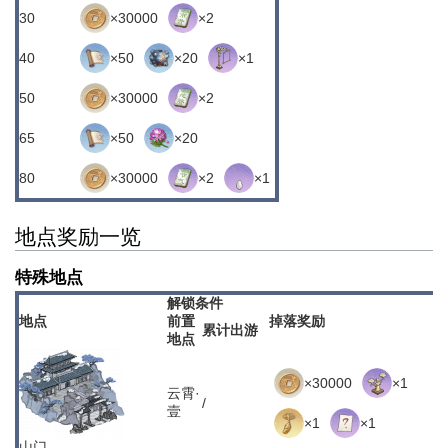
30
×30000
×2
40
×50
×20
×1
50
×30000
×2
65
×50
×20
80
×30000
×2
×1
地点奖励一览
特殊地点
解锁条件
地点
前置
掉落奖励
累计出游
地点
×30000
×1
云霄·
/
壹
×1
×1
山门