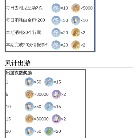
每日
去相见互动3次
×10
×5000
每日
消耗白金币*200
×30
×10
本期
消耗20个行囊
×20
×2
本期
完成20次情报事件
×20
×2
累计出游
出游次数
奖励
1
×50
×15
5
×30000
×2
10
×50
×15
15
×30000
×2
20
×50
×20