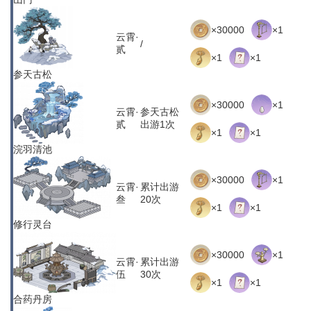
×30000
×1
云霄·
/
贰
×1
×1
参天古松
×30000
×1
云霄·
参天古松
贰
出游1次
×1
×1
浣羽清池
×30000
×1
云霄·
累计出游
叁
20次
×1
×1
修行灵台
×30000
×1
云霄·
累计出游
伍
30次
×1
×1
合药丹房