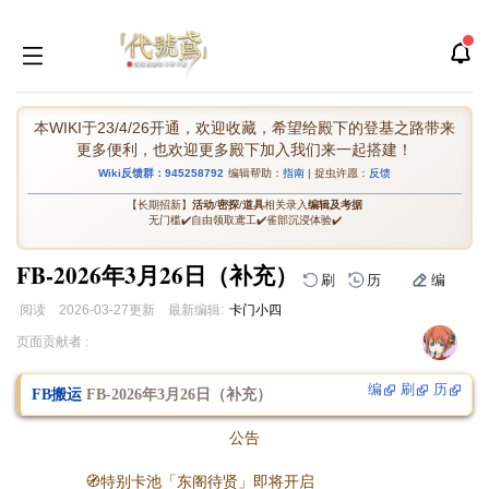
本WIKI于23/4/26开通，欢迎收藏，希望给殿下的登基之路带来
更多便利，也欢迎更多殿下加入我们来一起搭建！
Wiki反馈群：945258792
编辑帮助：
指南
| 捉虫许愿：
反馈
【长期招新】
活动
/
密探
/
道具
相关录入
编辑及考据
无门槛✔️自由领取鸢工✔️雀部沉浸体验✔️
FB-2026年3月26日（补充）
刷
历
编
阅读
2026-03-27
更新
最新编辑:
卡门小四
跳
跳
页面贡献者 :
到
到
导
搜
编
刷
历
FB搬运
FB-2026年3月26日（补充）
航
索
公告
🧭特别卡池「东阁待贤」即将开启