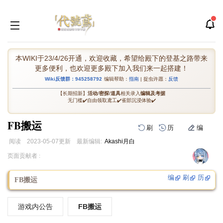
本WIKI于23/4/26开通，欢迎收藏，希望给殿下的登基之路带来
更多便利，也欢迎更多殿下加入我们来一起搭建！
Wiki反馈群：945258792
编辑帮助：
指南
| 捉虫许愿：
反馈
【长期招新】
活动
/
密探
/
道具
相关录入
编辑及考据
无门槛✔️自由领取鸢工✔️雀部沉浸体验✔️
FB搬运
刷
历
编
阅读
2023-05-07
更新
最新编辑:
Akashi月白
跳
跳
页面贡献者 :
到
到
导
搜
编
刷
历
FB搬运
航
索
游戏内公告
FB搬运