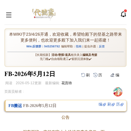
本WIKI于23/4/26开通，欢迎收藏，希望给殿下的登基之路带来
更多便利，也欢迎更多殿下加入我们来一起搭建！
Wiki反馈群：945258792
编辑帮助：
指南
| 捉虫许愿：
反馈
【长期招新】
活动
/
密探
/
道具
相关录入
编辑及考据
无门槛✔️自由领取鸢工✔️雀部沉浸体验✔️
FB-2026年5月12日
刷
历
编
阅读
2026-05-12
更新
最新编辑:
花宫待
跳
跳
页面贡献者 :
到
到
导
搜
编
刷
历
FB搬运
FB-2026年5月12日
航
索
公告