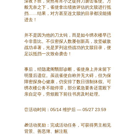
深夜下班，突然有宵小之徒持刀袭击雀使。万
般无奈之下，雀使拿出绩效评估的文牍进行抵
挡……结果，对方甚至连文牍的目录都没能捅
进去！
并不是因为他的刀太钝，而是如今绣衣楼早已
今非昔比。不仅密探人数屡创新高，攻坚破敌
战功卓著，光是罗列这些战功的文牍目录，便
足以抵挡一次致命袭击！
事后，经隐鸢阁翳部诊断，雀使身上并未留下
明显后遗症。虽说雀使自称并无大碍，但为保
障密探身心健康，仍安排了数日强制休假。可
绣衣楼公务不能停滞，部分紧急要务还需殿下
亲自定夺，劳烦殿下前往书房及时处理。
⏰活动时间：05/14 维护后 — 05/27 23:59
🎁活动奖励：完成活动任务，可获得男主相见
背景、善恶簿、解注瓶