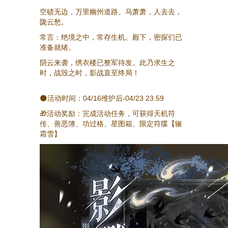
空碛无边，万里幽州道路。马萧萧，人去去，
陇云愁。
常言：绝境之中，常存生机。殿下，密探们已
准备就绪。
阴云来袭，绣衣楼已整军待发。此乃求生之
时，战毁之时，影战直至终局！
🌑活动时间：04/16维护后-04/23 23:59
🎁活动奖励：完成活动任务，可获得天机符
传、善恶簿、功过格、星图箱、限定符牒【辗
霜雪】