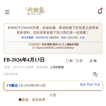
本WIKI于23/4/26开通，欢迎收藏，希望给殿下的登基之路带来
更多便利，也欢迎更多殿下加入我们来一起搭建！
Wiki反馈群：945258792
编辑帮助：
指南
| 捉虫许愿：
反馈
【长期招新】
活动
/
密探
/
道具
相关录入
编辑及考据
无门槛✔️自由领取鸢工✔️雀部沉浸体验✔️
FB-2026年4月13日
刷
历
编
阅读
2026-04-15
更新
最新编辑:
上等的肥猫
跳
跳
页面贡献者 :
到
到
导
搜
编
刷
历
FB搬运
FB-2026年4月13日
航
索
公告
🌑影战，直至终局