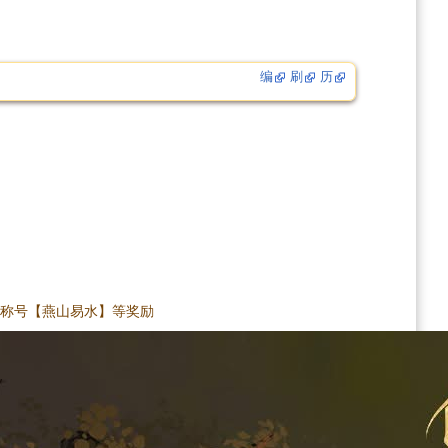
编
刷
历
及称号【燕山易水】等奖励