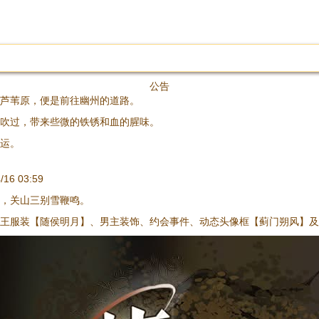
公告
芦苇原，便是前往幽州的道路。
吹过，带来些微的铁锈和血的腥味。
运。
6 03:59
碎，关山三别雪鞭鸣。
陵王服装【随侯明月】、男主装饰、约会事件、动态头像框【蓟门朔风】