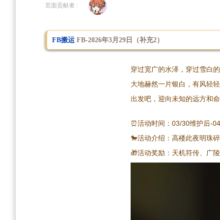
到
到
页面贡献者 :
导
搜
航
索
FB搬运
FB-2026年3月29日（补充2）
穿过宽广的水泽，穿过雪白的
大地赫然一片银白，有风轻轻
出发吧，迎向未知的远方和命
⏰活动时间：03/30维护后-04/1
🐎活动介绍：高楼此夜明珠
🎁活动奖励：天机符传、广