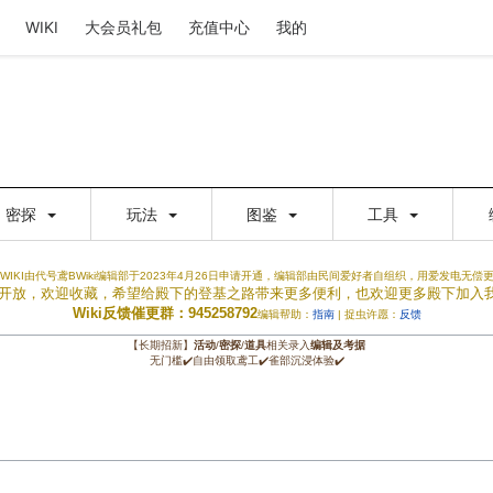
WIKI
大会员礼包
充值中心
我的
密探
玩法
图鉴
工具
WIKI由代号鸢BWiki编辑部于2023年4月26日申请开通，编辑部由民间爱好者自组织，用爱发电无偿
权限开放，欢迎收藏，希望给殿下的登基之路带来更多便利，也欢迎更多殿下加入
Wiki反馈催更群：945258792
编辑帮助：
指南
| 捉虫许愿：
反馈
【长期招新】
活动
/
密探
/
道具
相关录入
编辑及考据
无门槛✔️自由领取鸢工✔️雀部沉浸体验✔️