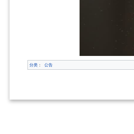
分类
：
公告