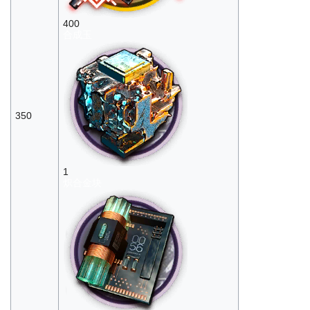
400
合成玉
350
1
炽合金块