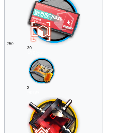
250
30
采购凭证
3
扭转醇