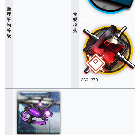
推
荐
常
平
规
初级作战记录
-
均
掉
等
落
级
360~370
合成玉