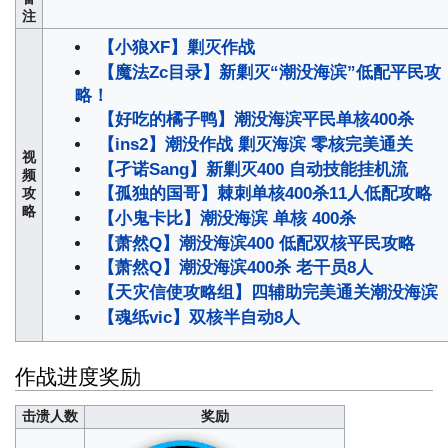
注
【小狼XF】剿灭作战
【魔法Zc目录】新剿灭“潮没海滨”低配平民攻
略！
【好吃的橘子鸭】潮没海滨平民单核400杀
【ins2】潮没作战 剿灭海滨 零核完美通关
视
【孑诺Sang】新剿灭400 自动技能挂机流
频
【孤独的国哥】棘刺单核400杀11人低配攻略
攻
略
【小鬼卡比】潮没海滨 单核 400杀
【萧然Q】潮没海滨400 低配双核平民攻略
【萧然Q】潮没海滨400杀 老干员8人
【天灾信使攻略组】四辅助完美通关潮没海滨
【魂纸vic】双核半自动8人
作战进度奖励
击溃人数
奖励