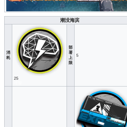
潮没海滨
部
消
署
5
耗
上
限
25
理智