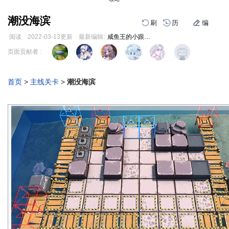
潮没海滨
刷
历
编
阅读
2022-03-13
更新
最新编辑:
咸鱼王的小跟班的跟班
跳
跳
页面贡献者 :
到
到
导
搜
航
索
首页
>
主线关卡
>
潮没海滨
编
刷
历