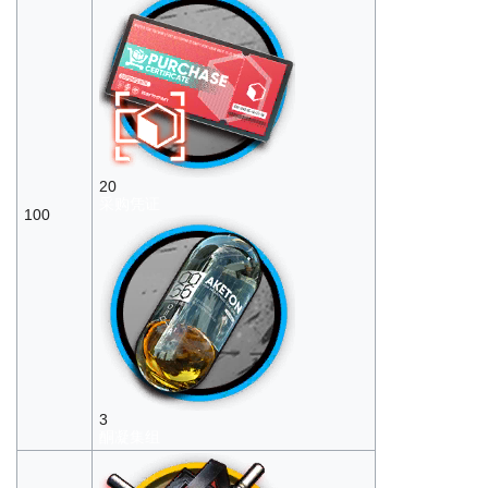
20
采购凭证
100
3
酮凝集组