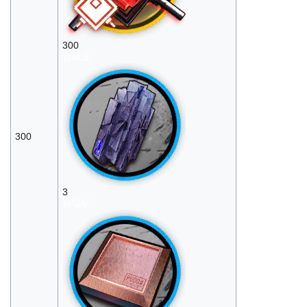
300
合成玉
300
3
轻锰矿