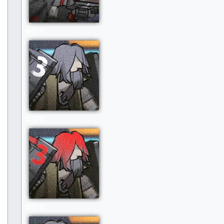
神射手
欺凌者
倾轧者