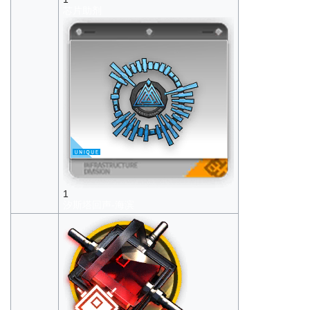
芯片助剂
1
汐斯塔回声-海滨