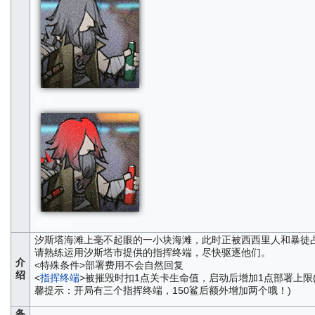
狂徒
末路狂徒
汐斯塔海滩上毫不起眼的一小块海滩，此时正被西西里人和暴徒
请熟练运用汐斯塔市提供的指挥终端，尽快驱逐他们。
介
<特殊条件>部署费用不会自然回复
绍
<
指挥终端
>被摧毁时扣1点关卡生命值，启动后增加1点部署上限
馨提示：开局有三个指挥终端，150鲨后额外增加两个哦！)
备