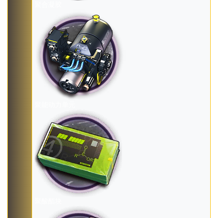
聚合凝胶
聚能动力单元
聚酸酯块