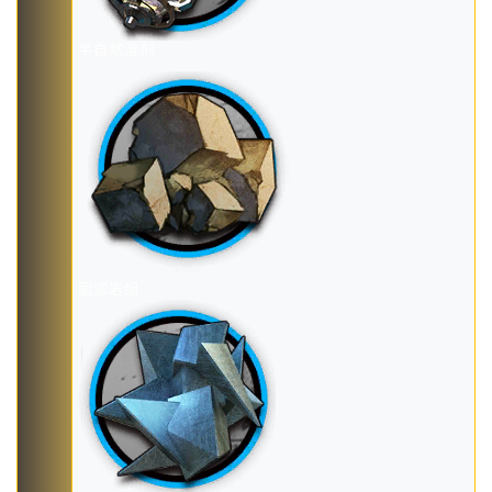
半自然溶剂
固源岩组