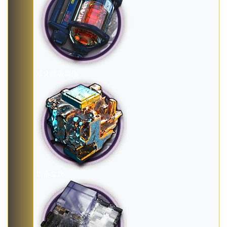
液化醚吸聚体
炽合金块