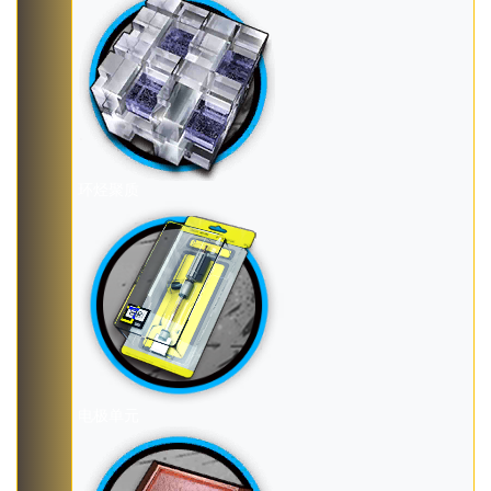
环烃聚质
电极单元