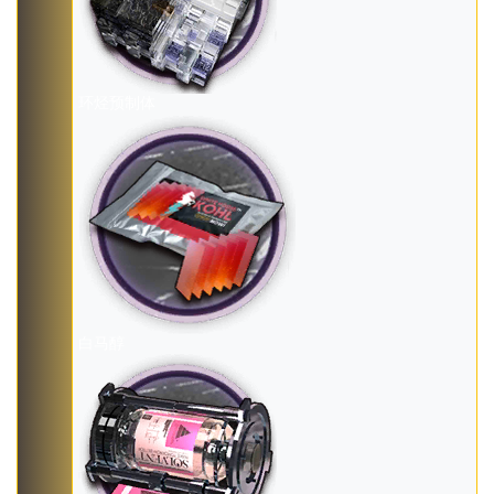
环烃预制体
白马醇