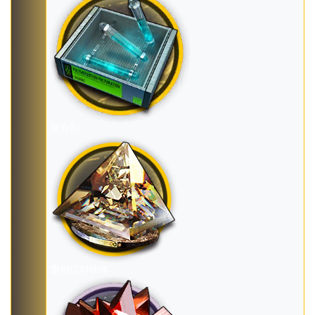
聚合剂
重相位对映体