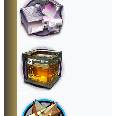
转质盐聚块
酮阵列