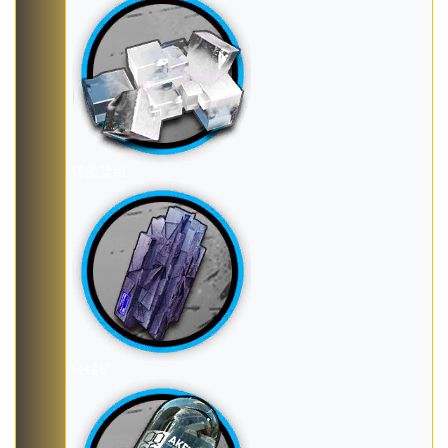
转质盐组
轻锰矿