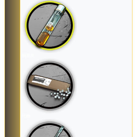
酮凝集
代糖