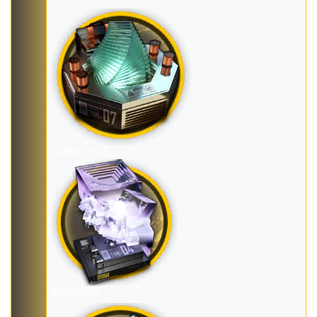
晶体电子单元
烧结核凝晶