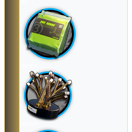
糖组
聚酸酯组
褐素纤维