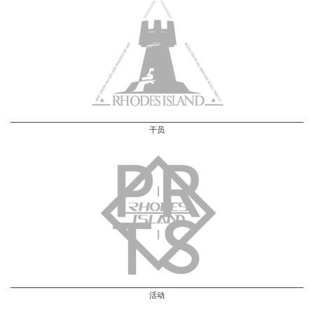
干员
活动