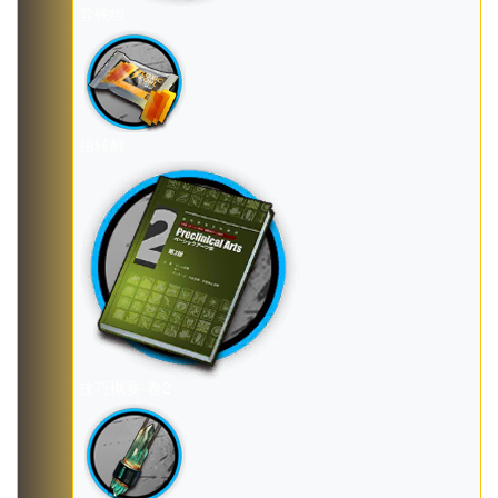
异铁组
扭转醇
技巧概要·卷2