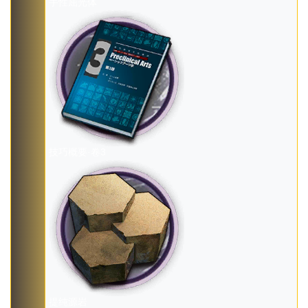
手性屈光体
技巧概要·卷3
提纯源岩