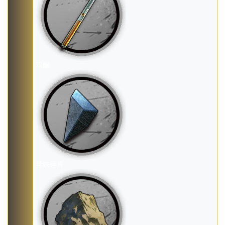
双酮
异铁碎片