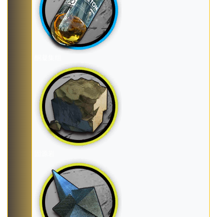
酮凝集组
固源岩