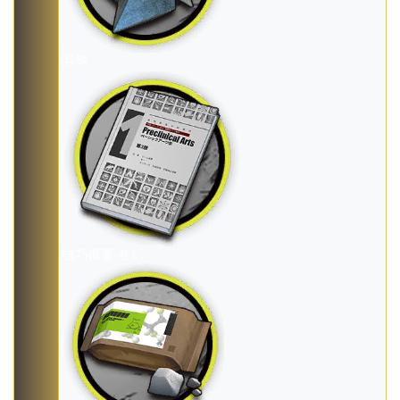
异铁
技巧概要·卷1