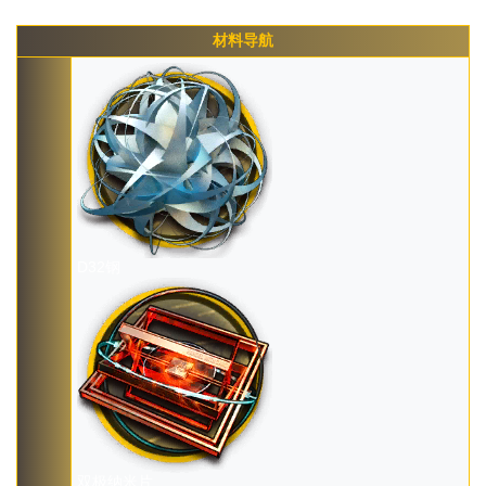
材料导航
D32钢
双极纳米片