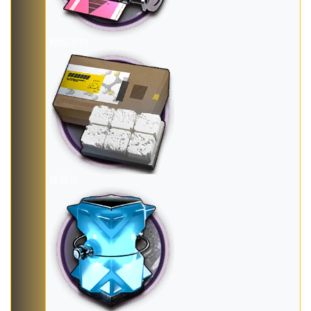
精炼溶剂
糖聚块