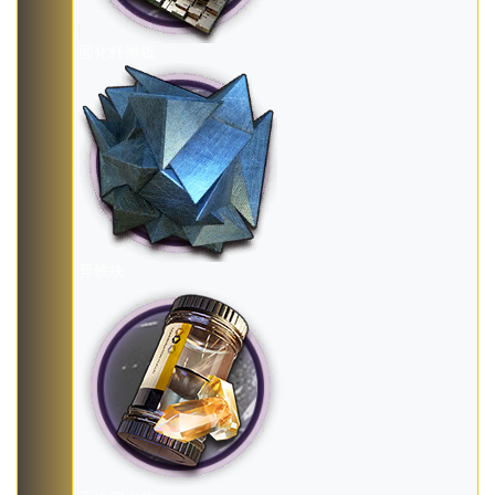
固化纤维板
异铁块