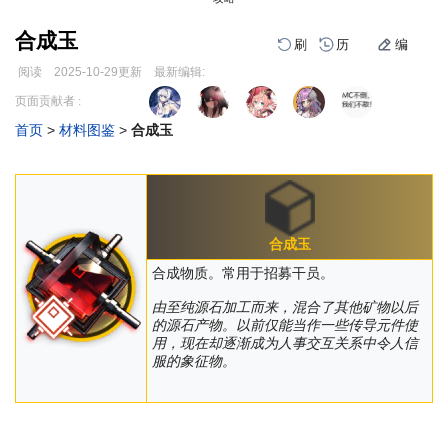
合成玉
刷
历
编
阅读
2025-10-29
更新
最新编辑:
跳
跳
页面贡献者 :
到
到
首页
>
材料图鉴
>
合成玉
导
搜
编
刷
历
航
索
合成玉
合成物质。常用于招募干员。
由至纯源石加工而来，混合了其他矿物以后
的源石产物。以前仅能当作一些传导元件使
用，现在却逐渐成为人事交互关系中令人信
服的象征物。