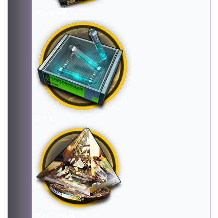
烧结核凝晶
聚合剂
重相位对映体