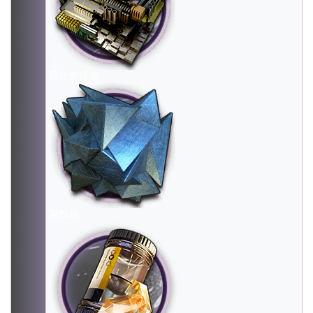
固化纤维板
异铁块