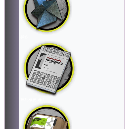
异铁
技巧概要·卷1