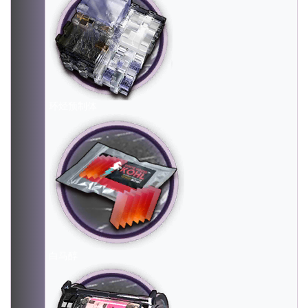
环烃预制体
白马醇