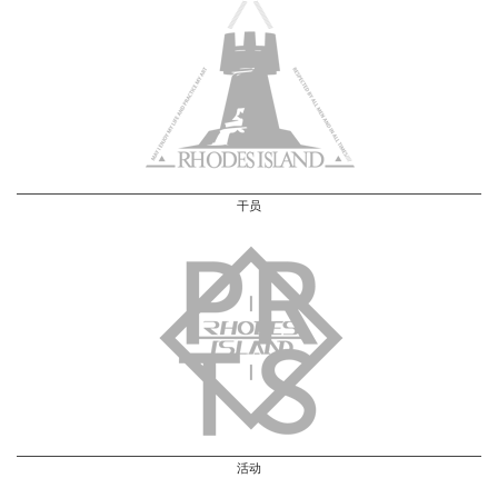
干员
活动