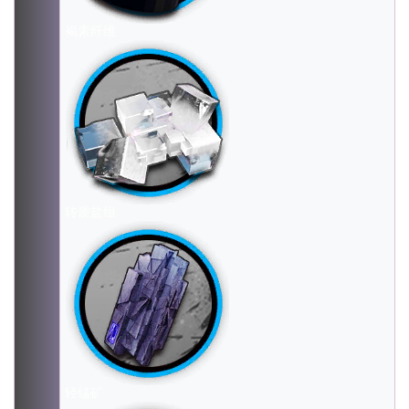
褐素纤维
转质盐组
轻锰矿