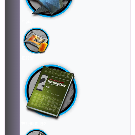
异铁组
扭转醇
技巧概要·卷2