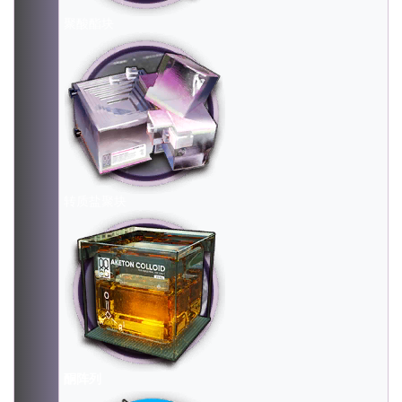
聚酸酯块
转质盐聚块
酮阵列