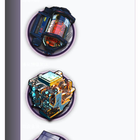
晶体电路
液化醚吸聚体
炽合金块