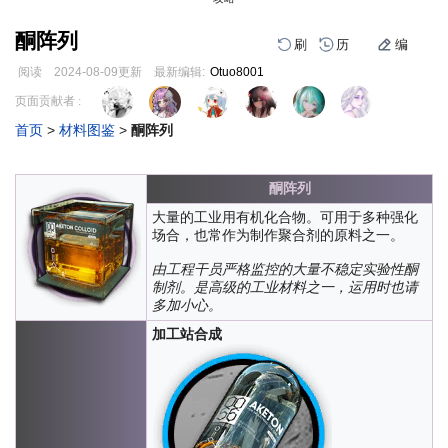
酮阵列
刷
历
编
阅读
2024-08-09
更新
最新编辑:
Otuo8001
跳
跳
页面贡献者 :
到
到
首页
>
材料图鉴
>
酮阵列
导
搜
编
刷
历
航
索
酮阵列
大量的工业用有机化合物。可用于多种强化
场合，也常作为制作聚合剂的原料之一。
由工程干员严格监控的大量不稳定实验性酮
制剂。是高级的工业材料之一，运用时也请
多加小心。
加工站合成