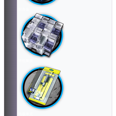
炽合金
环烃聚质
电极单元