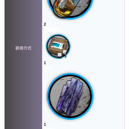
2
酮凝集组
获得方式
1
糖组
1