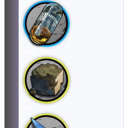
酮凝集组
固源岩