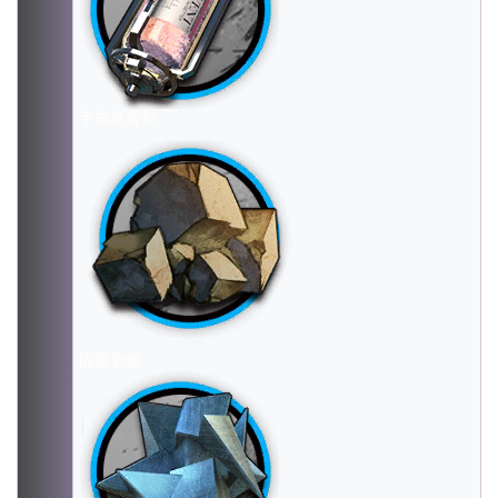
半自然溶剂
固源岩组