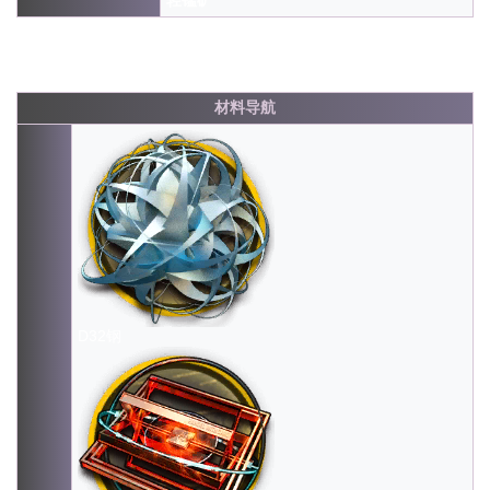
轻锰矿
材料导航
D32钢