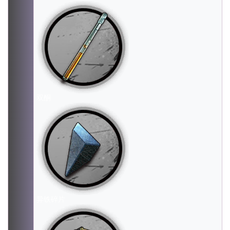
双酮
异铁碎片