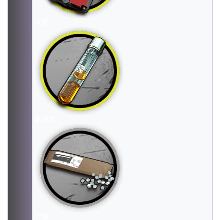
装置
酮凝集
代糖