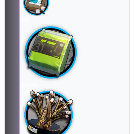
糖组
聚酸酯组