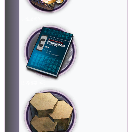
手性屈光体
技巧概要·卷3