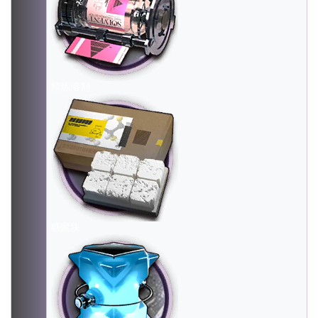
精炼溶剂
糖聚块