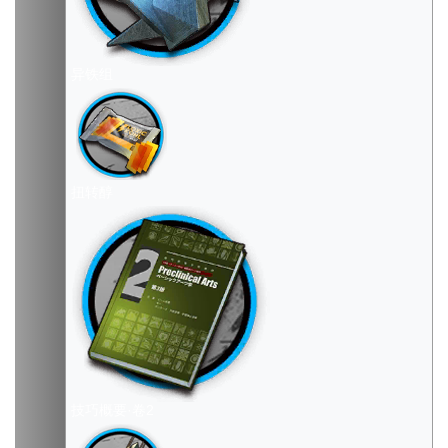
异铁组
扭转醇
技巧概要·卷2