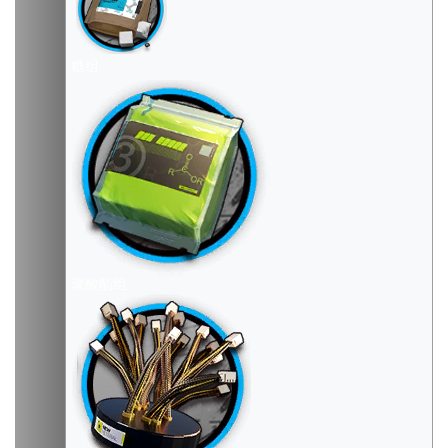
糖组
聚酸酯组