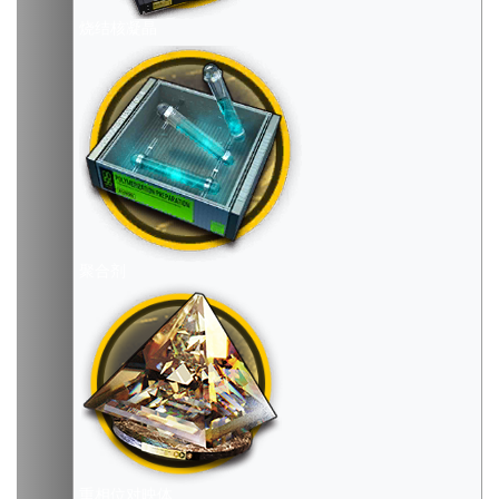
烧结核凝晶
聚合剂
重相位对映体