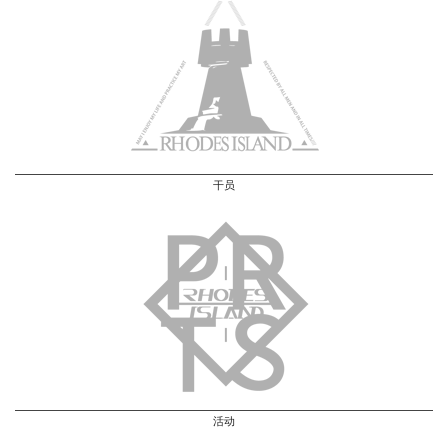
干员
活动