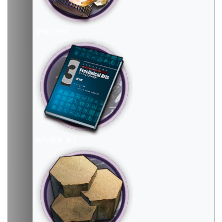
手性屈光体
技巧概要·卷3