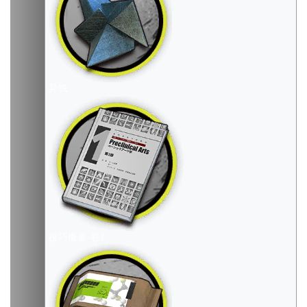
异铁
技巧概要·卷1