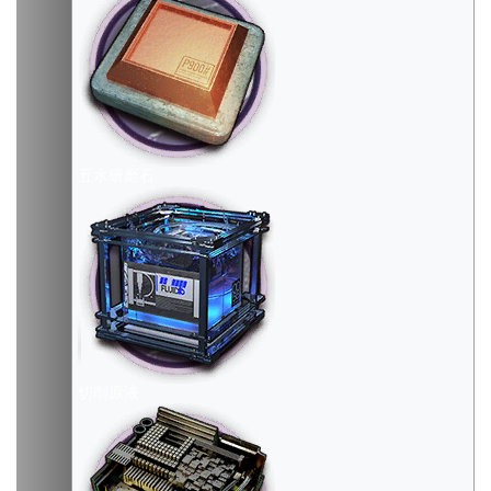
五水研磨石
切削原液