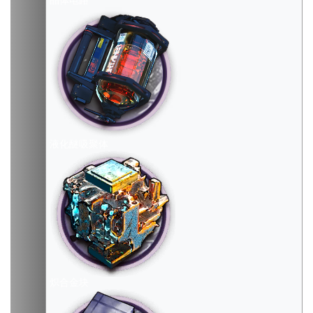
晶体电路
液化醚吸聚体
炽合金块