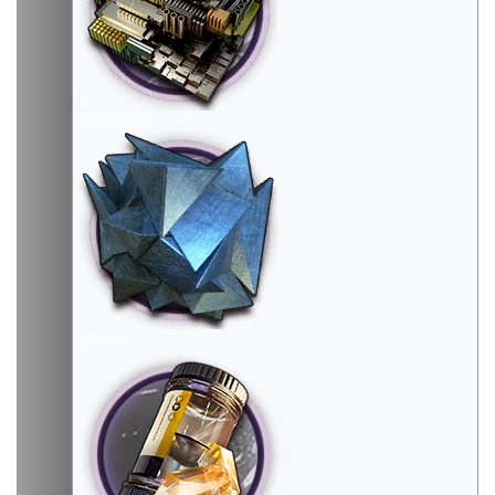
固化纤维板
异铁块