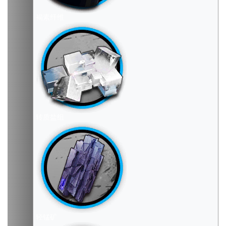
褐素纤维
转质盐组
轻锰矿