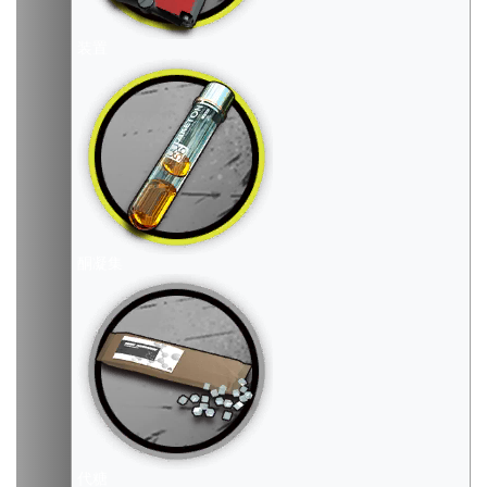
装置
酮凝集
代糖