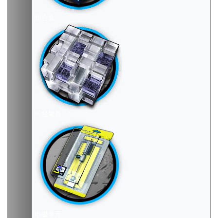
炽合金
环烃聚质
电极单元