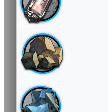
半自然溶剂
固源岩组