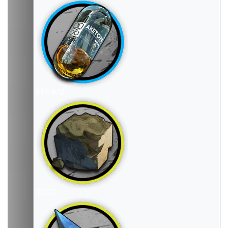
酮凝集组
固源岩