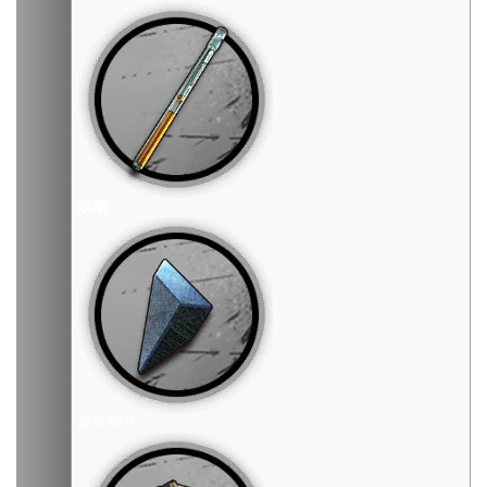
双酮
异铁碎片