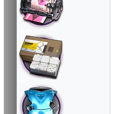
精炼溶剂
糖聚块