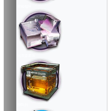
聚酸酯块
转质盐聚块
酮阵列