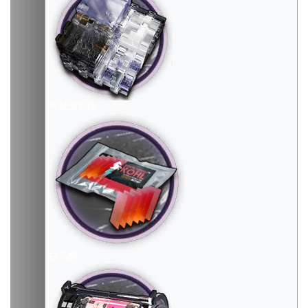
环烃预制体
白马醇