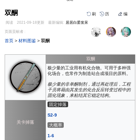
双酮
刷
历
编
阅读
2021-09-18
更新
最新编辑:
居居白爱发呆
跳
跳
页面贡献者 :
到
到
首页
>
材料图鉴
>
双酮
导
搜
编
刷
历
航
索
双酮
极少量的工业用有机化合物。可用于多种强
化场合，也常作为制造站合成项目的原料。
极少量的非单酮制剂，通过再处理后，工程
干员将藉由其发生的化合反应转变过程中的
固化现象，来粘结其它稳定结构。
固定掉落
S2-9
关卡掉落
大概率
1-6