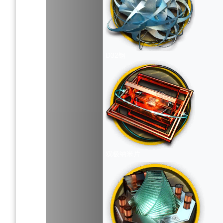
D32钢
双极纳米片