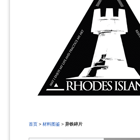
首页
>
材料图鉴
>
异铁碎片
编
刷
历