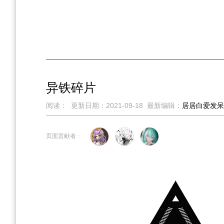
异铁碎片
阅读：
更新日期：
2021-09-18
最新编辑：
居居白爱发呆
跳
跳
到
到
页面贡献者 :
导
搜
航
索