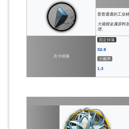
普普通通的工业
大规模金属原料
理。
固定掉落
S2-8
关卡掉落
大概率
1-3