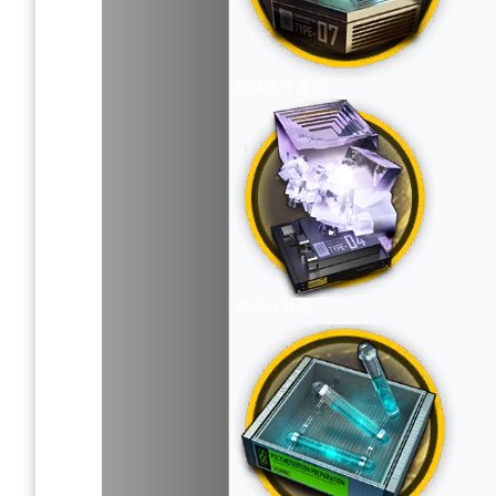
晶体电子单元
烧结核凝晶