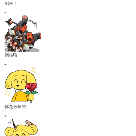
剑来！
躺猫猫
你是最棒的！