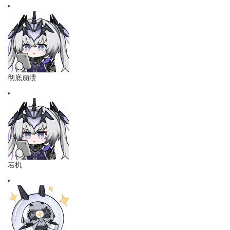
彻底崩溃
宕机