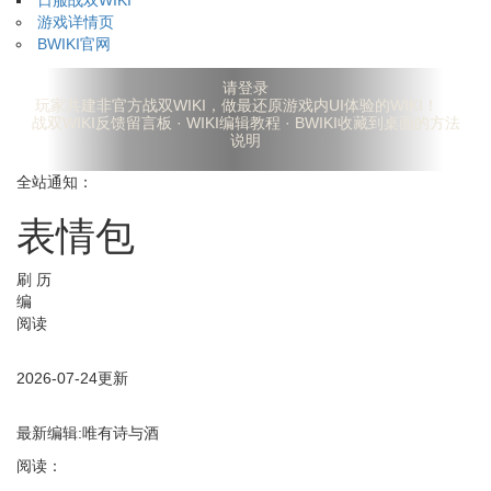
日服战双WIKI
游戏详情页
BWIKI官网
请登录
玩家共建非官方战双WIKI，做最还原游戏内UI体验的WIKI！
战双WIKI反馈留言板
·
WIKI编辑教程
·
BWIKI收藏到桌面的方法
说明
全站通知：
表情包
刷
历
编
阅读
2026-07-24
更新
最新编辑:
唯有诗与酒
阅读：