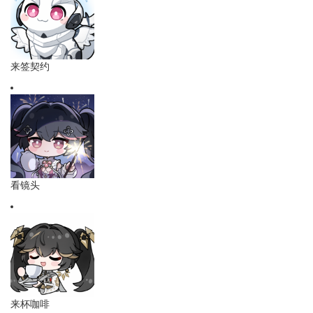
来签契约
看镜头
来杯咖啡