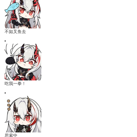
不如叉鱼去
吃我一拳！
思索中