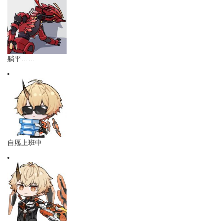
躺平……
自愿上班中