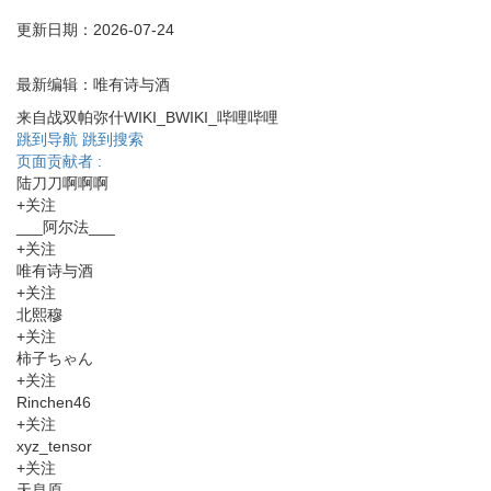
更新日期：
2026-07-24
最新编辑：
唯有诗与酒
来自战双帕弥什WIKI_BWIKI_哔哩哔哩
跳到导航
跳到搜索
页面贡献者 :
陆刀刀啊啊啊
+关注
___阿尔法___
+关注
唯有诗与酒
+关注
北熙穆
+关注
柿子ちゃん
+关注
Rinchen46
+关注
xyz_tensor
+关注
天息原