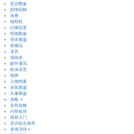
意识图鉴
剧情回顾
画册
辅助机
幻痛囚笼
怪物图鉴
宿舍图鉴
收藏品
道具
成就表
邮件通讯
机体语音
铭牌
人物档案
涂装图鉴
头像图鉴
攻略
全部攻略
问答板块
萌新入门
意识组合推荐
多维演绎