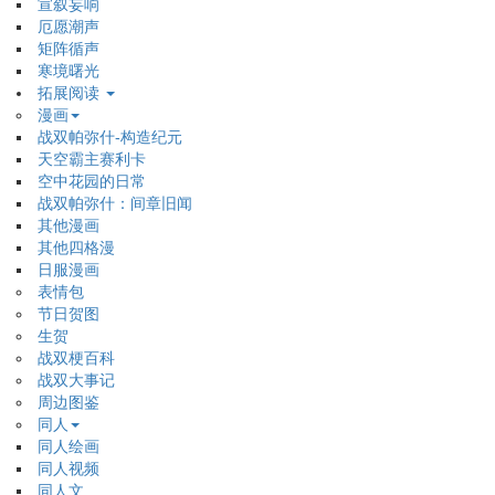
宣叙妄响
厄愿潮声
矩阵循声
寒境曙光
拓展阅读
漫画
战双帕弥什-构造纪元
天空霸主赛利卡
空中花园的日常
战双帕弥什：间章旧闻
其他漫画
其他四格漫
日服漫画
表情包
节日贺图
生贺
战双梗百科
战双大事记
周边图鉴
同人
同人绘画
同人视频
同人文