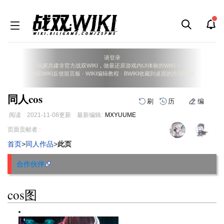
请登录
玩家共建非官方战双WIKI，做最还原游戏内UI体验的WIKI！
战双WIKI反馈留言板
·
WIKI编辑教程
·
BWIKI收藏到桌面的方法说明
同人cos
刷
历
编
阅读
2021-11-08
更新
最新编辑:
MXYUUME
跳
跳
页面贡献者 :
到
到
首页
>
同人作品
>
此页
导
搜
航
索
合作伙伴
cos图