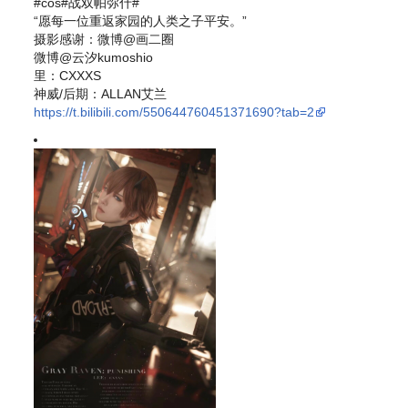
#cos#战双帕弥什#
“愿每一位重返家园的人类之子平安。”
摄影感谢：微博@画二圈
微博@云汐kumoshio
里：CXXXS
神威/后期：ALLAN艾兰
https://t.bilibili.com/550644760451371690?tab=2