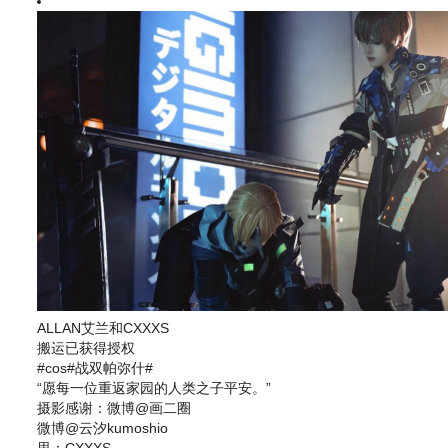
ALLAN艾兰和CXXXS
搬运已获得授权
#cos#战双帕弥什#
“愿每一位重返家园的人类之子平安。”
摄影感谢：微博@画二圈
微博@云汐kumoshio
里：CXXXS