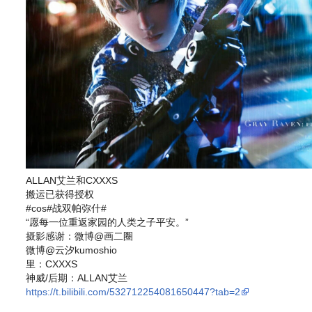
ALLAN艾兰和CXXXS
搬运已获得授权
#cos#战双帕弥什#
“愿每一位重返家园的人类之子平安。”
摄影感谢：微博@画二圈
微博@云汐kumoshio
里：CXXXS
神威/后期：ALLAN艾兰
https://t.bilibili.com/532712254081650447?tab=2