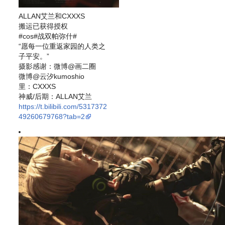
ALLAN艾兰和CXXXS
搬运已获得授权
#cos#战双帕弥什#
“愿每一位重返家园的人类之
子平安。”
摄影感谢：微博@画二圈
微博@云汐kumoshio
里：CXXXS
神威/后期：ALLAN艾兰
https://t.bilibili.com/5317372
49260679768?tab=2