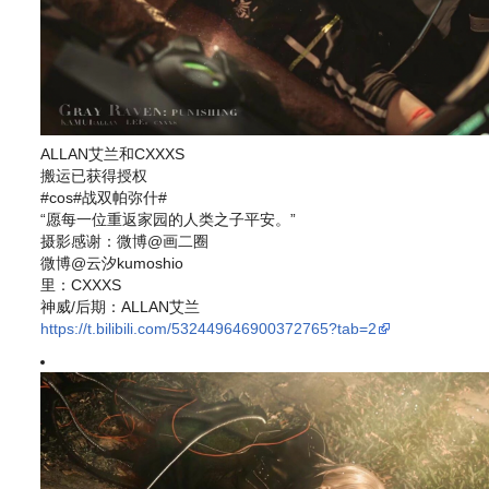
ALLAN艾兰和CXXXS
搬运已获得授权
#cos#战双帕弥什#
“愿每一位重返家园的人类之子平安。”
摄影感谢：微博@画二圈
微博@云汐kumoshio
里：CXXXS
神威/后期：ALLAN艾兰
https://t.bilibili.com/532449646900372765?tab=2