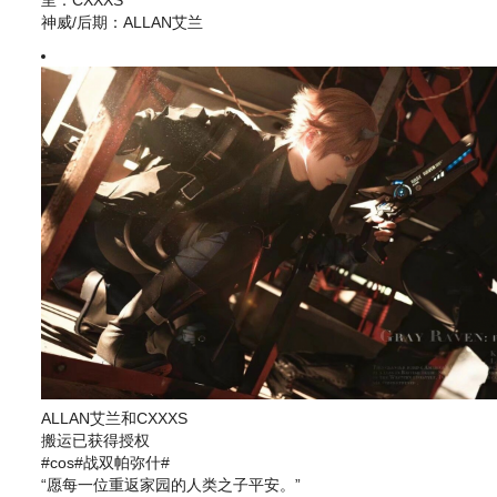
神威/后期：ALLAN艾兰
ALLAN艾兰和CXXXS
搬运已获得授权
#cos#战双帕弥什#
“愿每一位重返家园的人类之子平安。”