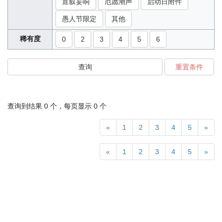
宣叙妄响
厄愿潮声
启动日附件
愚人节限定
其他
稀有度
0
2
3
4
5
6
查询
重置条件
查询到结果
0
个，每页显示
0
个
«
1
2
3
4
5
»
«
1
2
3
4
5
»