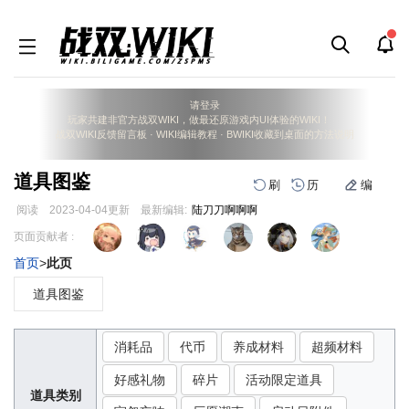
请登录
玩家共建非官方战双WIKI，做最还原游戏内UI体验的WIKI！
战双WIKI反馈留言板
·
WIKI编辑教程
·
BWIKI收藏到桌面的方法说明
道具图鉴
刷
历
编
阅读
2023-04-04
更新
最新编辑:
陆刀刀啊啊啊
跳
跳
页面贡献者 :
到
到
首页
>
此页
导
搜
航
索
道具图鉴
消耗品
代币
养成材料
超频材料
好感礼物
碎片
活动限定道具
道具类别