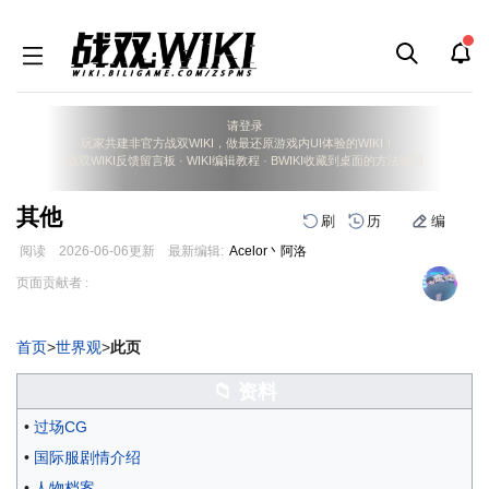
请登录
玩家共建非官方战双WIKI，做最还原游戏内UI体验的WIKI！
战双WIKI反馈留言板
·
WIKI编辑教程
·
BWIKI收藏到桌面的方法说明
其他
刷
历
编
阅读
2026-06-06
更新
最新编辑:
Acelor丶阿洛
跳
跳
页面贡献者 :
到
到
导
搜
航
索
首页
>
世界观
>
此页
📁 资料
•
过场CG
•
国际服剧情介绍
•
人物档案