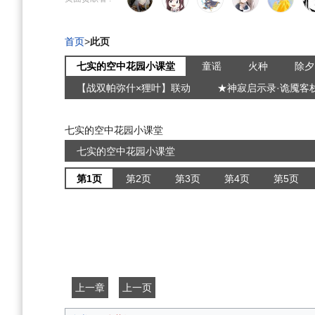
导
搜
航
索
首页
>
此页
七实的空中花园小课堂
童谣
火种
除夕
【战双帕弥什×狸叶】联动
★神寂启示录·诡魇客
七实的空中花园小课堂
七实的空中花园小课堂
第1页
第2页
第3页
第4页
第5页
上一章
上一页