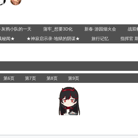
·灰鸦小队的一天
蒲牢_想要3D化
新春·游园烟火会
战双
栈秘闻★
★神寂启示录·地狱的阴谋★
旅行记忆
指挥官 
第6页
第7页
第8页
第9页