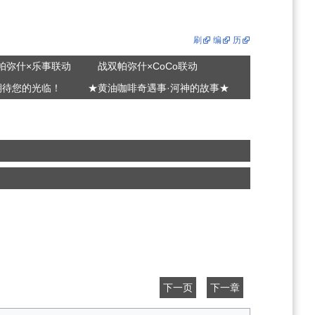
刷
编
历
帕弥什×乐事联动
战双帕弥什×CoCo联动
期待您的光临！
★黄油咖啡奇遇事·河神的故事★
下一页
下一章