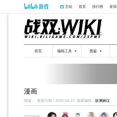
主站
首页
排行榜
发现
首页
编辑工具
图鉴
漫画
阅读：
更新日期：
2026-04-27
最新编辑：
故渊婉仪
跳
跳
到
到
页面贡献者 :