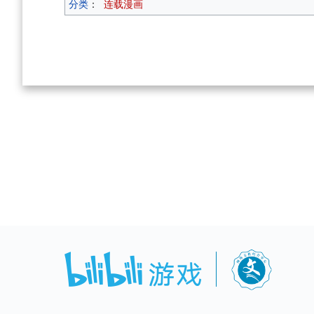
分类
：
连载漫画