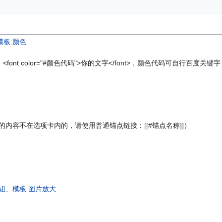
模板:颜色
ont color="#颜色代码">你的文字</font>，颜色代码可自行百度
的内容不在选项卡内的，请使用普通锚点链接：[[#锚点名称]]）
钮
、
模板:图片放大