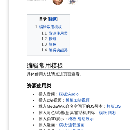
导
搜
航
索
目录
1
编辑常用模板
1.1
资源使用类
1.2
按钮
1.3
颜色
1.4
编辑功能类
编辑常用模板
具体使用方法请点进页面查看。
资源使用类
插入音频：
模板:Audio
插入B站视频：
模板:B站视频
载入MediaWiki命名空间下的JS脚本：
模板:JS
插入角色/武器/意识/辅助机图标：
模板:图标
插入伪3D展示：
模板:滑动展示
插入漫画：
模板:连载漫画