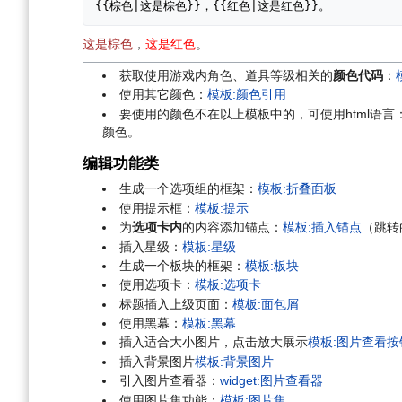
{{棕色|这是棕色}}，{{红色|这是红色}}。
这是棕色
，
这是红色
。
获取使用游戏内角色、道具等级相关的
颜色代码
：
使用其它颜色：
模板:颜色引用
要使用的颜色不在以上模板中的，可使用html语言：<f
颜色。
编辑功能类
生成一个选项组的框架：
模板:折叠面板
使用提示框：
模板:提示
为
选项卡内
的内容添加锚点：
模板:插入锚点
（跳转
插入星级：
模板:星级
生成一个板块的框架：
模板:板块
使用选项卡：
模板:选项卡
标题插入上级页面：
模板:面包屑
使用黑幕：
模板:黑幕
插入适合大小图片，点击放大展示
模板:图片查看按
插入背景图片
模板:背景图片
引入图片查看器：
widget:图片查看器
使用图片集功能：
模板:图片集