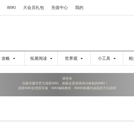
WIKI
大会员礼包
充值中心
我的
攻略
拓展阅读
世界观
小工具
相
请登录
玩家共建非官方战双WIKI，做最还原游戏内UI体验的WIKI！
战双WIKI反馈留言板
·
WIKI编辑教程
·
BWIKI收藏到桌面的方法说明