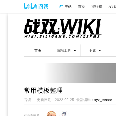
主站
首页
排行榜
发现
首页
编辑工具
图鉴
常用模板整理
阅读：
更新日期：
2022-02-25
最新编辑：
xyz_tensor
跳
跳
到
到
页面贡献者 :