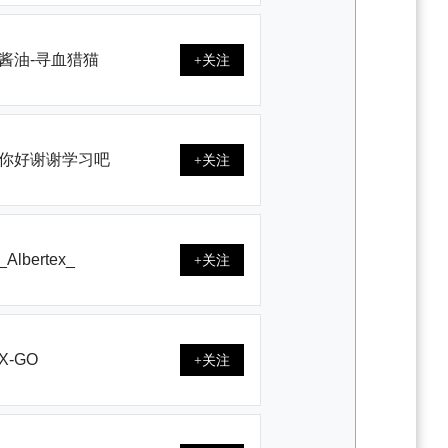
酱油-寻血猎猫
+关注
你好谢谢学习吧
+关注
_Albertex_
+关注
X-GO
+关注