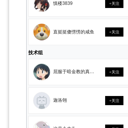
慎楼3839
+关注
直挺挺傻愣愣的咸鱼
+关注
技术组
屈服于暗金教的真意
+关注
吧
迦洛翎
+关注