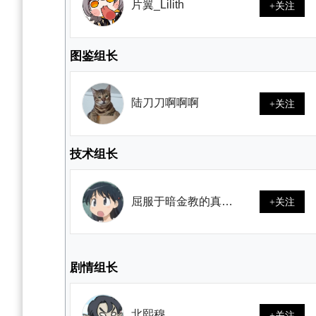
片翼_Lilith
+关注
图鉴组长
陆刀刀啊啊啊
+关注
技术组长
屈服于暗金教的真意
+关注
吧
剧情组长
北熙穆
+关注