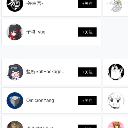
-许白言-
+关注
予祺_yuqi
+关注
盐析SaltPackage・
+关注
_・
OmicronYang
+关注