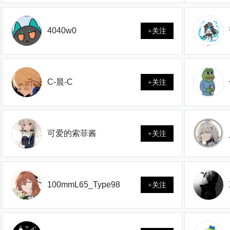
4040w0
+关注
C-晨-C
+关注
可爱的索菲酱
+关注
100mmL65_Type98
+关注