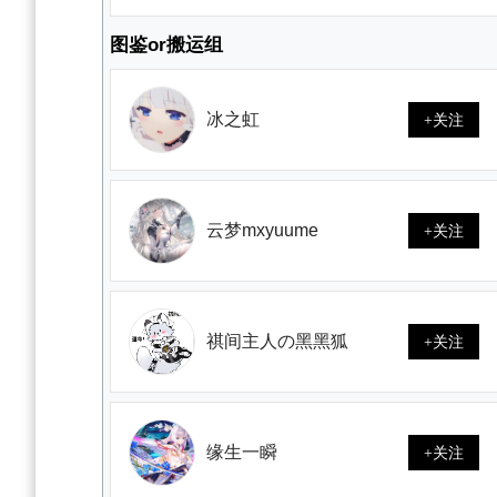
图鉴or搬运组
冰之虹
+关注
云梦mxyuume
+关注
祺间主人の黑黑狐
+关注
缘生一瞬
+关注