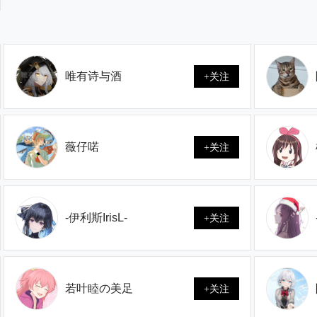
唯有诗与酒
+关注
薇仔喏
+关注
-伊利斯IrisL-
+关注
若叶睦の美足
+关注