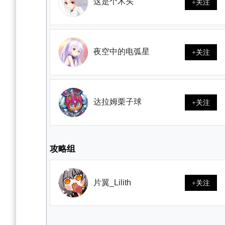
这是个木头
+关注
夜空中的电弧星
+关注
达拉姆栗子球
+关注
攻略组
片翼_Lilith
+关注