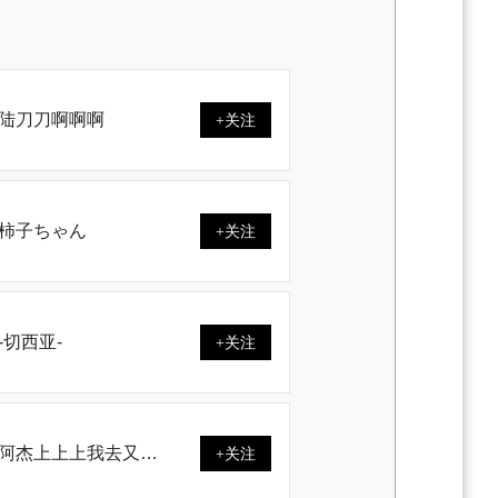
陆刀刀啊啊啊
+关注
柿子ちゃん
+关注
-切西亚-
+关注
阿杰上上上我去又输
+关注
了