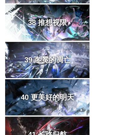
38 推想视限
39 冬冕的凋亡
40 更美好的明天
41 长路归航