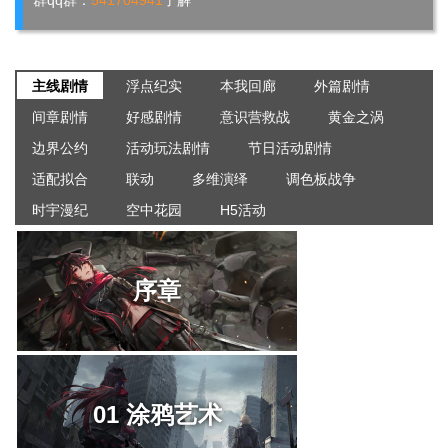
群qq群：
541704941
了解
主线剧情
浮点纪实
本我回廊
外篇剧情
间章剧情
好感剧情
意识营救战
黄金之涡
边界公约
活动玩法剧情
节日活动剧情
适配拟合
联动
多维演绎
调色板战争
时宇漫纪
空中花园
H5活动
序章
01 涂鸦艺术