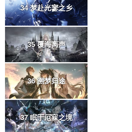
34 梦赴光寥之乡
35 覆海离声
36 溯梦归途
37 眠于厄寐之境