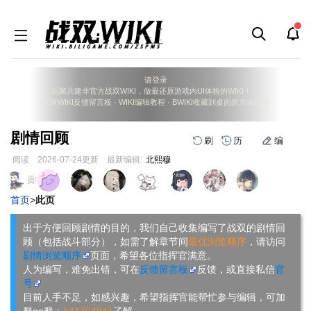
请登录
玩家共建非官方战双WIKI，做最还原游戏内UI体验的WIKI！
战双WIKI反馈留言板
·
WIKI编辑教程
·
BWIKI收藏到桌面的方法说明
剧情回顾
刷
历
编
阅读
2026-07-24
更新
最新编辑:
北熙穆
跳
跳
页面贡献者 :
到
到
首页
>
此页
导
搜
航
索
出于方便回顾剧情的目的，我们自己收集编写了战双的剧情回
顾（包括战斗部分），如需了解章节间
最优浏览顺序
，请访问
剧情浏览顺序
页面，希望各位指挥官满意。
人为编写，难免出错，可在
反馈留言板
反馈，或直接私信
官
号
目前人手不足，如感兴趣，希望指挥官能帮忙参与编辑，可加