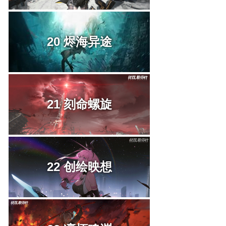
20 烬海异途
21 刻命螺旋
22 创绘映想