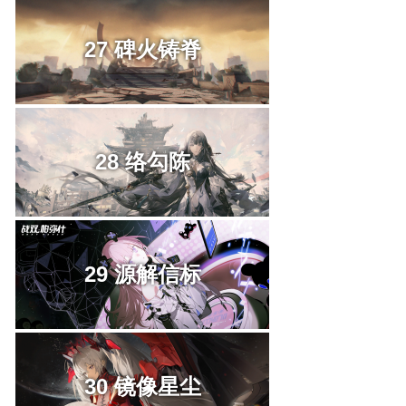
27 碑火铸脊
28 络勾陈
29 源解信标
30 镜像星尘