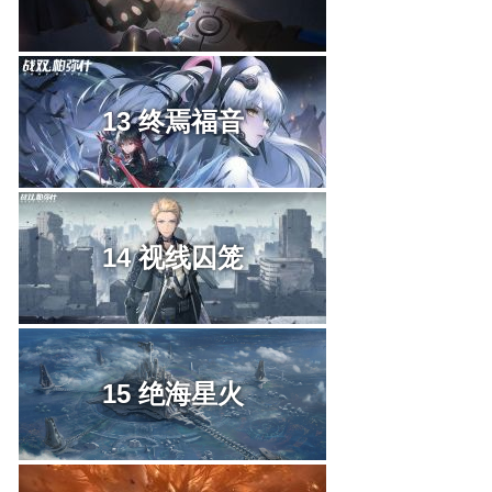
13 终焉福音
14 视线囚笼
15 绝海星火