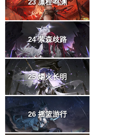
23 凛桎鸣渊
24 萦森歧路
25 爝火长明
26 摇篮游行