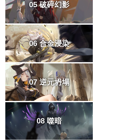
05 破碎幻影
06 合金浸染
07 逆元坍塌
08 噬暗