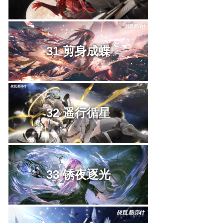
31 剪身成蝶
32 遥行循星
33 锈夜逐光