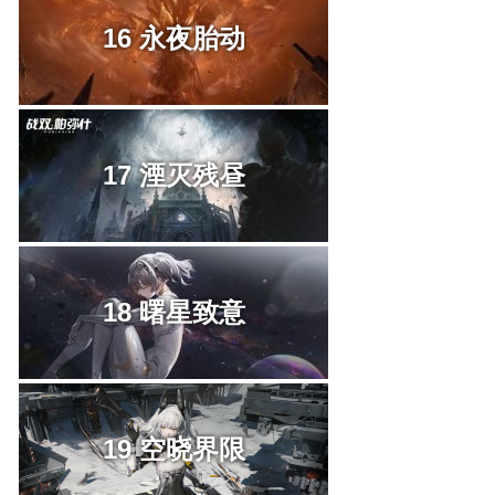
16 永夜胎动
17 湮灭残昼
18 曙星致意
19 空晓界限