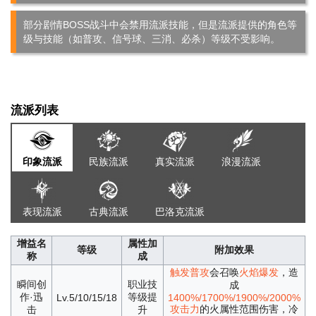
部分剧情BOSS战斗中会禁用流派技能，但是流派提供的角色等
级与技能（如普攻、信号球、三消、必杀）等级不受影响。
流派列表
印象流派
民族流派
真实流派
浪漫流派
表现流派
古典流派
巴洛克流派
增益名
属性加
等级
附加效果
称
成
触发普攻
会召唤
火焰爆发
，造
瞬间创
职业技
成
作·迅
等级提
Lv.5/10/15/18
1400%/1700%/1900%/2000%
攻击力
的火属性范围伤害，冷
击
升