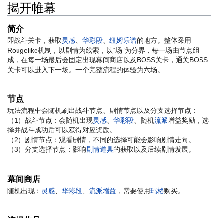
揭开帷幕
简介
即战斗关卡，获取
灵感
、
华彩段
、
纽姆乐谱
的地方。整体采用
Rougelike机制，以剧情为线索，以“场”为分界，每一场由节点组
成，在每一场最后会固定出现幕间商店以及BOSS关卡，通关BOSS
关卡可以进入下一场。一个完整流程的体验为六场。
节点
玩法流程中会随机刷出战斗节点、剧情节点以及分支选择节点：
（1）战斗节点：会随机出现
灵感
、
华彩段
、随机
流派
增益奖励，选
择并战斗成功后可以获得对应奖励。
（2）剧情节点：观看剧情，不同的选择可能会影响剧情走向。
（3）分支选择节点：影响
剧情道具
的获取以及后续剧情发展。
幕间商店
随机出现：
灵感
、
华彩段
、
流派增益
，需要使用
玛格
购买。