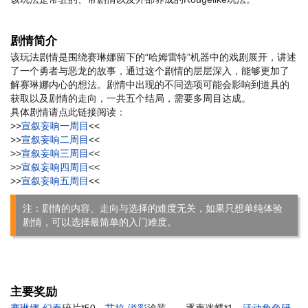
剧情简介
该玩法剧情是围绕赛琳娜留下的“哈姆雷特”机器中的戏剧展开，讲述
了一个勇者与恶龙的故事，通过这个剧情的层层深入，能够更加了
解赛琳娜内心的想法。剧情中出现的不同选项可能会影响到道具的
获取以及剧情的走向，一共五个结局，需要多周目达成。
具体剧情请点此链接阅读：
>>
宣叙妄响一周目
<<
>>
宣叙妄响二周目
<<
>>
宣叙妄响三周目
<<
>>
宣叙妄响四周目
<<
>>
宣叙妄响五周目
<<
注：剧情的内容、走向与选择的难度无关，如果只想单纯体验
剧情，可以选择最简单的入门难度。
主要奖励
赛琳娜·幻奏
碎片*50、
艾拉·溢彩
涂装——逐声迷蝶*1、
活动角色研