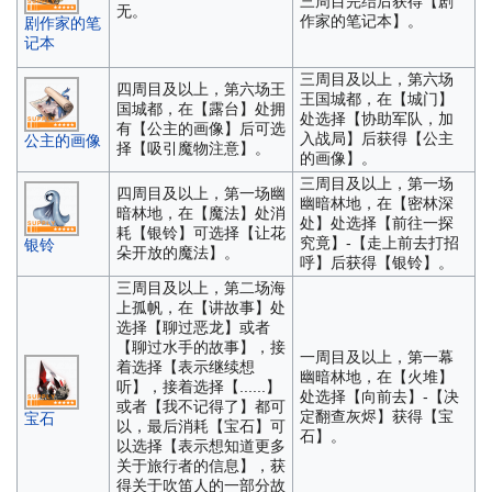
三周目完结后获得【剧
无。
作家的笔记本】。
剧作家的笔
记本
三周目及以上，第六场
四周目及以上，第六场王
王国城都，在【城门】
国城都，在【露台】处拥
处选择【协助军队，加
有【公主的画像】后可选
入战局】后获得【公主
公主的画像
择【吸引魔物注意】。
的画像】。
三周目及以上，第一场
四周目及以上，第一场幽
幽暗林地，在【密林深
暗林地，在【魔法】处消
处】处选择【前往一探
耗【银铃】可选择【让花
究竟】-【走上前去打招
银铃
朵开放的魔法】。
呼】后获得【银铃】。
三周目及以上，第二场海
上孤帆，在【讲故事】处
选择【聊过恶龙】或者
【聊过水手的故事】，接
一周目及以上，第一幕
着选择【表示继续想
幽暗林地，在【火堆】
听】，接着选择【......】
处选择【向前去】-【决
或者【我不记得了】都可
定翻查灰烬】获得【宝
宝石
以，最后消耗【宝石】可
石】。
以选择【表示想知道更多
关于旅行者的信息】，获
得关于吹笛人的一部分故