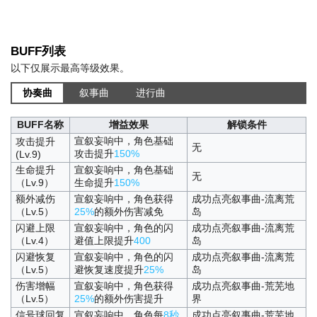
BUFF列表
以下仅展示最高等级效果。
协奏曲
叙事曲
进行曲
BUFF名称
增益效果
解锁条件
宣叙妄响中，角色基础
攻击提升
无
攻击提升
150%
(Lv.9)
生命提升
宣叙妄响中，角色基础
无
（Lv.9）
生命提升
150%
额外减伤
宣叙妄响中，角色获得
成功点亮叙事曲-流离荒
（Lv.5）
25%
的额外伤害减免
岛
闪避上限
宣叙妄响中，角色的闪
成功点亮叙事曲-流离荒
（Lv.4）
避值上限提升
400
岛
闪避恢复
宣叙妄响中，角色的闪
成功点亮叙事曲-流离荒
（Lv.5）
避恢复速度提升
25%
岛
伤害增幅
宣叙妄响中，角色获得
成功点亮叙事曲-荒芜地
（Lv.5）
25%
的额外伤害提升
界
信号球回复
宣叙妄响中，角色每
8秒
成功点亮叙事曲-荒芜地