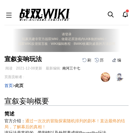
请登录
玩家共建非官方战双WIKI，做最还原游戏内UI体验的WIKI！
战双WIKI反馈留言板
·
WIKI编辑教程
·
BWIKI收藏到桌面的方法说明
宣叙妄响玩法
刷
历
编
阅读
2021-12-08
更新
最新编辑:
南河三十七
跳
跳
页面贡献者 :
到
到
首页
>
此页
导
搜
航
索
宣叙妄响概要
简述
官方介绍：
通过一次次的冒险探索随机排列的剧本！直达最终的结
局，了解幕后的真相！
该玩法是常驻的、带剧情以及外部养成的Rougelike玩法。