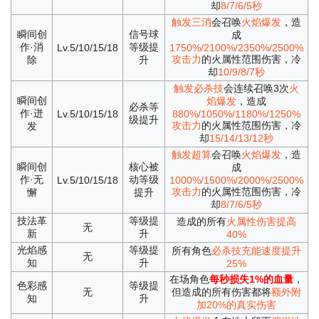
却
8/7/6/5秒
触发三消
会召唤
火焰爆发
，造
瞬间创
信号球
成
作·消
等级提
Lv.5/10/15/18
1750%/2100%/2350%/2500%
攻击力
的火属性范围伤害，冷
除
升
却
10/9/8/7秒
触发必杀技
会连续召唤3次
火
瞬间创
焰爆发
，造成
必杀等
作·迸
Lv.5/10/15/18
880%/1050%/1180%/1250%
级提升
攻击力
的火属性范围伤害，冷
发
却
15/14/13/12秒
触发超算
会召唤
火焰爆发
，造
瞬间创
核心被
成
作·无
动等级
Lv.5/10/15/18
1000%/1500%/2000%/2500%
攻击力
的火属性范围伤害，冷
懈
提升
却
8/7/6/5秒
技法革
等级提
造成的所有
火属性伤害提高
无
新
升
40%
光焰感
等级提
所有角色
必杀技充能速度提升
无
知
升
25%
在场角色
每秒损失1%的血量
，
色彩感
等级提
无
但造成的所有伤害都将
额外附
知
升
加20%的真实伤害