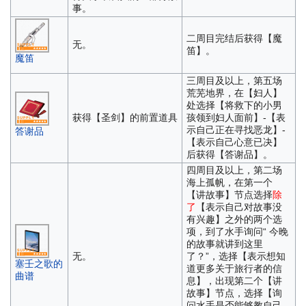
事。
二周目完结后获得【魔
无。
笛】。
魔笛
三周目及以上，第五场
荒芜地界，在【妇人】
处选择【将救下的小男
获得【圣剑】的前置道具
孩领到妇人面前】-【表
示自己正在寻找恶龙】-
答谢品
【表示自己心意已决】
后获得【答谢品】。
四周目及以上，第二场
海上孤帆，在第一个
【讲故事】节点选择
除
了
【表示自己对故事没
有兴趣】之外的两个选
项，到了水手询问“ 今晚
的故事就讲到这里
无。
了？”，选择【表示想知
塞壬之歌的
道更多关于旅行者的信
曲谱
息】，出现第二个【讲
故事】节点，选择【询
问水手是否能够教自己