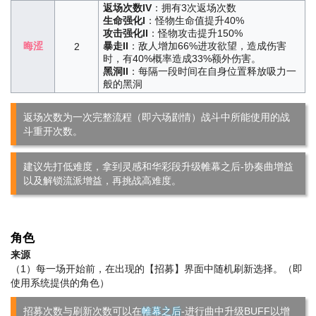
返场次数IV
：拥有3次返场次数
生命强化I
：怪物生命值提升40%
攻击强化II
：怪物攻击提升150%
晦涩
暴走II
：敌人增加66%进攻欲望，造成伤害
2
时，有40%概率造成33%额外伤害。
黑洞II
：每隔一段时间在自身位置释放吸力一
般的黑洞
返场次数为一次完整流程（即六场剧情）战斗中所能使用的战
斗重开次数。
建议先打低难度，拿到灵感和华彩段升级帷幕之后-协奏曲增益
以及解锁流派增益，再挑战高难度。
角色
来源
（1）每一场开始前，在出现的【招募】界面中随机刷新选择。（即
使用系统提供的角色）
招募次数与刷新次数可以在
帷幕之后
-进行曲中升级BUFF以增