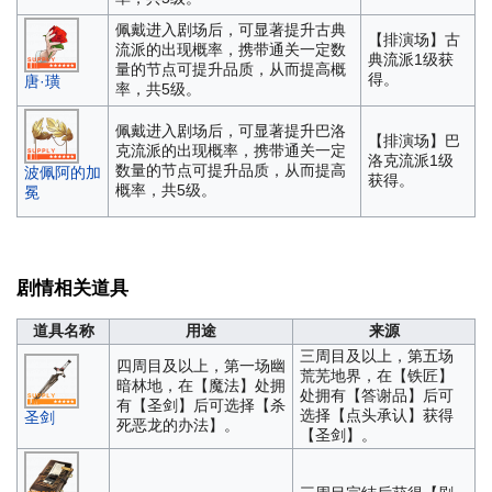
佩戴进入剧场后，可显著提升古典
【排演场】古
流派的出现概率，携带通关一定数
典流派1级获
量的节点可提升品质，从而提高概
得。
唐·璜
率，共5级。
佩戴进入剧场后，可显著提升巴洛
【排演场】巴
克流派的出现概率，携带通关一定
洛克流派1级
数量的节点可提升品质，从而提高
波佩阿的加
获得。
概率，共5级。
冕
剧情相关道具
道具名称
用途
来源
三周目及以上，第五场
四周目及以上，第一场幽
荒芜地界，在【铁匠】
暗林地，在【魔法】处拥
处拥有【答谢品】后可
有【圣剑】后可选择【杀
选择【点头承认】获得
圣剑
死恶龙的办法】。
【圣剑】。