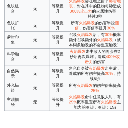
火焰爆发
会在地上留下
熔岩地
色块组
等级提
表
，对在其中的怪物每秒造成
无
合
升
300%攻击力
的火属性伤害，
持续3秒
色块扩
等级提
所有
火焰爆发
的伤害半径
翻
无
张
升
倍
，伤害倍率提升
30%
召唤
火焰爆发
后，有
30%
概率
瞬时印
等级提
无
额外召唤额外的
火焰爆发
（被
象
升
本词条触发的不会重置触发）
火焰爆发
击中敌人的将会在2
科学融
等级提
无
秒后再次爆炸，造成
400%攻
合
升
击力
的伤害
角色自身被
火焰爆发
击中后，
自然揭
等级提
无
造成的所有伤害提高
20%
，持
示
升
续5秒
外光描
等级提
所有
火焰爆发
的伤害倍率提高
无
绘
升
25%
火焰爆发
命中任意敌人时，有
主观描
等级提
无
25%
概率重置所有
火焰爆发
主
绘
升
能力的冷却，冷却：15s