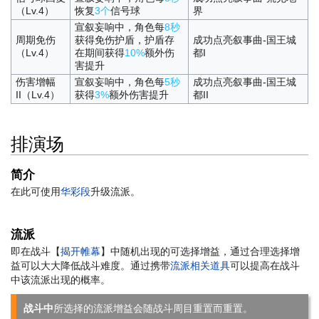
（Lv.4）
恢复
3个
信号球
界
宣叙妄响中，角色每
8秒
周期免伤
获得免伤护盾，护盾存
成功点亮叙事曲-国王城
（Lv.4）
在期间获得
10%
额外伤
都I
害提升
伤害增幅
宣叙妄响中，角色每
5秒
成功点亮叙事曲-国王城
II（Lv.4）
获得
3%
额外伤害提升
都II
排演场
简介
在此可使用
华彩段
升级流派。
流派
即在战斗【
揭开帷幕
】中随机出现的可选择增益，通过合理选择增
益可以大大降低战斗难度。通过携带
流派相关道具
可以提高在战斗
中该流派出现的概率。
战斗中
所选择的流派增益会随战斗周目重置而重置。