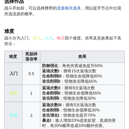
选择作品
战斗开始前，可以选择携带的
流派相关道具
，用以提升节点中出现
所选流派的概率。
难度
战斗分为入门、
通俗
、
精通
、
晦涩
四个难度。倍率及其效果如下表
所示：
奖励掉
难度
效果
落倍率
防御强化
：角色伤害减免提升50%
返场次数I
：拥有15次返场次数
入门
0.5
生命削弱III
：怪物生命值降低85%
攻击削弱II
：怪物攻击降低65%
返场次数II
：拥有8次返场次数
通俗
生命削弱II
：怪物生命值降低65%
1
攻击削弱I
：怪物攻击降低30%
返场次数III
：拥有5次返场次数
生命削弱I
：怪物生命值降低30%
精通
攻击强化I
：怪物攻击提升70%
2
暴走I
：敌人增加33%进攻欲望，造成伤害
时，有20%概率造成33%额外伤害。