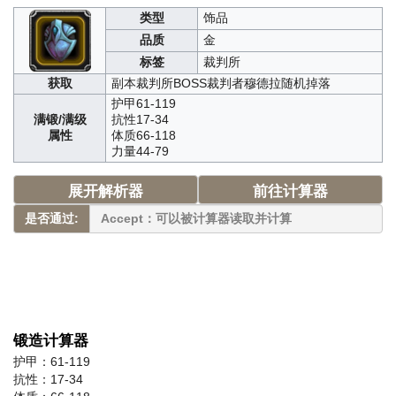
类型
饰品
品质
金
标签
裁判所
获取
副本裁判所BOSS裁判者穆德拉随机掉落
护甲61-119
满锻/满级
抗性17-34
属性
体质66-118
力量44-79
展开解析器
前往计算器
是否通过:
锻造计算器
护甲：61-119
抗性：17-34