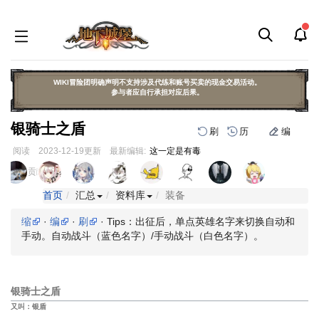
WIKI冒险团明确声明不支持涉及代练和账号买卖的现金交易活动。
参与者应自行承担对应后果。
银骑士之盾
刷
历
编
阅读
2023-12-19
更新
最新编辑:
这一定是有毒
跳
跳
页面贡献者 :
到
到
导
搜
首页
汇总
资料库
装备
航
索
缩
·
编
·
刷
· Tips：出征后，单点英雄名字来切换自动和
手动。自动战斗（蓝色名字）/手动战斗（白色名字）。
银骑士之盾
又叫：银盾