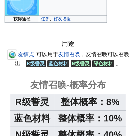
获得途径
任务
、
好友增援
用途
可以用于
友情召唤
，友情召唤可以召唤
友情点
出：
。
R级誓灵
蓝色材料
N级誓灵
绿色材料
友情召唤-概率分布
R级誓灵
整体概率：8%
蓝色材料
整体概率：10%
N级誓灵
整体概率：40%