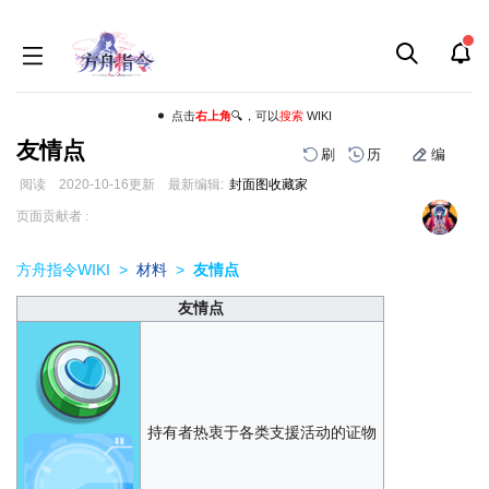
点击
右上角
🔍，可以
搜索
WIKI
友情点
刷
历
编
阅读
2020-10-16
更新
最新编辑:
封面图收藏家
跳
跳
页面贡献者 :
到
到
导
搜
方舟指令WIKI
>
材料
>
友情点
航
索
友情点
持有者热衷于各类支援活动的证物