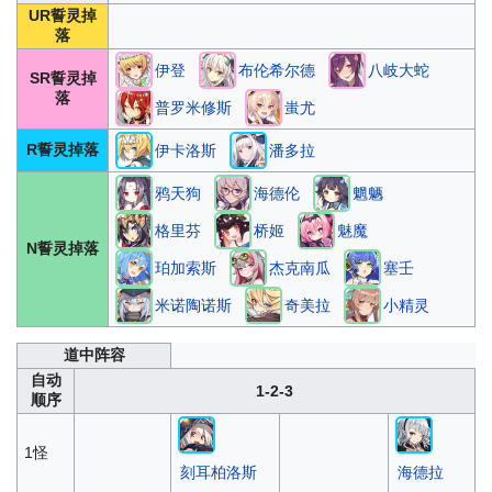
UR誓灵掉
落
伊登
布伦希尔德
八岐大蛇
SR誓灵掉
落
普罗米修斯
蚩尤
R誓灵掉落
伊卡洛斯
潘多拉
鸦天狗
海德伦
魍魉
格里芬
桥姬
魅魔
N誓灵掉落
珀加索斯
杰克南瓜
塞壬
米诺陶诺斯
奇美拉
小精灵
道中阵容
自动
1-2-3
顺序
1怪
刻耳柏洛斯
海德拉