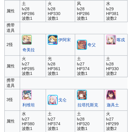
土
火
风
水
lv28
lv28
lv28
lv29
属性
HP286
HP330
HP286
HP381
波数1
波数1
波数1
波数2
携带
道具
伊阿宋
喀戎
2怪
夸父
奇美拉
火
光
土
土
lv27
lv28
lv27
lv28
属性
HP285
HP361
HP374
HP330
波数1
波数1
波数1
波数2
携带
道具
3怪
戈仑
利维坦
拉塔托斯克
迦具土
水
土
土
火
lv27
lv27
lv28
lv27
属性
HP380
HP374
HP320
HP299
波数1
波数1
波数1
波数2