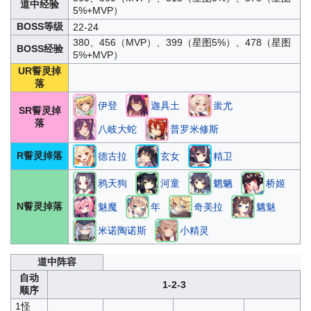
道中经验
5%+MVP）
BOSS等级
22-24
380、456（MVP）、399（星图5%）、478（星图
BOSS经验
5%+MVP）
UR誓灵掉
落
伊登
迦具土
蚩尤
SR誓灵掉
落
八岐大蛇
普罗米修斯
R誓灵掉落
德古拉
玄女
精卫
鸦天狗
河童
魍魉
桥姬
N誓灵掉落
魅魔
年
奇美拉
魑魅
米诺陶诺斯
小精灵
道中阵容
自动
1-2-3
顺序
1怪