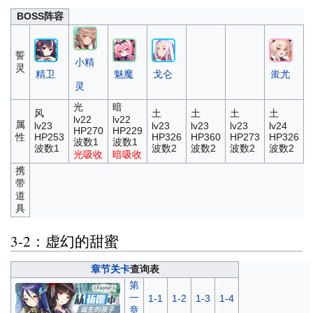
BOSS阵容
誓
小精
灵
精卫
魅魔
戈仑
蚩尤
灵
光
暗
风
土
土
土
土
lv22
lv22
属
lv23
lv23
lv23
lv23
lv24
HP270
HP229
性
HP253
HP326
HP360
HP273
HP326
波数1
波数1
波数1
波数2
波数2
波数2
波数2
光吸收
暗吸收
携
带
道
具
3-2：虚幻的甜蜜
章节关卡
查询表
第
一
1-1
1-2
1-3
1-4
章