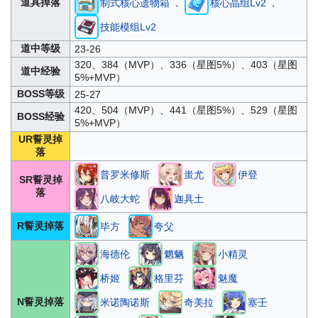
、
、
道具掉落
制式核心遗物箱
核心晶组Lv2
技能模组Lv2
道中等级
23-26
320、384（MVP）、336（星图5%）、403（星图
道中经验
5%+MVP）
BOSS等级
25-27
420、504（MVP）、441（星图5%）、529（星图
BOSS经验
5%+MVP）
UR誓灵掉
落
普罗米修斯
蚩尤
伊登
SR誓灵掉
落
八岐大蛇
迦具土
R誓灵掉落
毕方
夸父
海德伦
魍魉
小精灵
桥姬
格里芬
魅魔
N誓灵掉落
米诺陶诺斯
奇美拉
塞壬