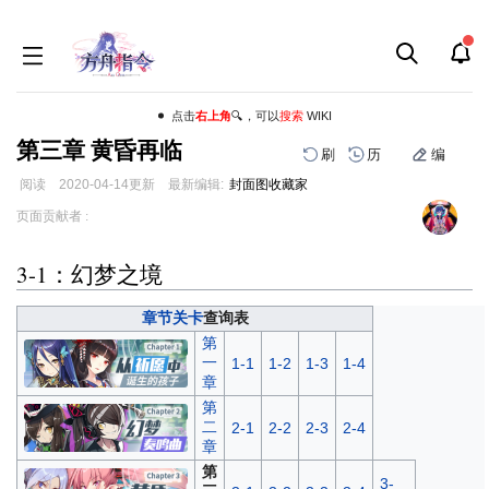
点击
右上角
🔍，可以
搜索
WIKI
第三章 黄昏再临
刷
历
编
阅读
2020-04-14
更新
最新编辑:
封面图收藏家
跳
跳
页面贡献者 :
到
到
导
搜
3-1：幻梦之境
航
索
章节关卡
查询表
第
一
1-1
1-2
1-3
1-4
章
第
二
2-1
2-2
2-3
2-4
章
第
3-