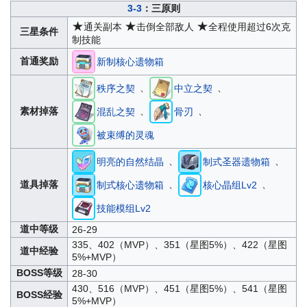
3-3
：三原则
★
★
★
通关副本
击倒全部敌人
全程使用超过6次克
三星条件
制技能
首通奖励
新制核心遗物箱
、
、
秩序之契
中立之契
、
、
素材掉落
混乱之契
骨刃
被束缚的灵魂
、
、
明亮的自然结晶
制式圣器遗物箱
、
、
道具掉落
制式核心遗物箱
核心晶组Lv2
技能模组Lv2
道中等级
26-29
335、402（MVP）、351（星图5%）、422（星图
道中经验
5%+MVP）
BOSS等级
28-30
430、516（MVP）、451（星图5%）、541（星图
BOSS经验
5%+MVP）