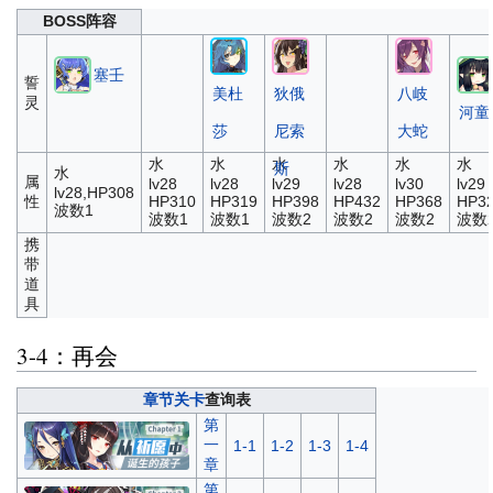
BOSS阵容
塞壬
誓
美杜
狄俄
八岐
灵
河童
莎
尼索
大蛇
水
水
水
水
水
水
斯
水
属
lv28
lv28
lv29
lv28
lv30
lv29
lv28,HP308
性
HP310
HP319
HP398
HP432
HP368
HP3
波数1
波数1
波数1
波数2
波数2
波数2
波数
携
带
道
具
3-4：再会
章节关卡
查询表
第
一
1-1
1-2
1-3
1-4
章
第