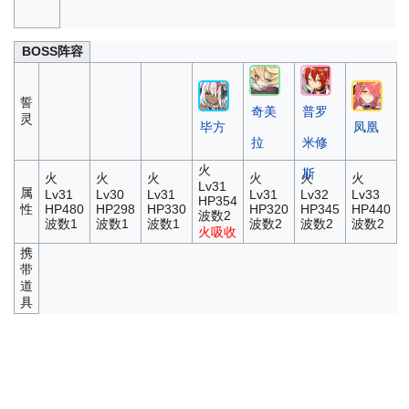
BOSS阵容
誓
奇美
普罗
灵
毕方
凤凰
拉
米修
火
斯
火
火
火
火
火
火
Lv31
属
Lv31
Lv30
Lv31
Lv31
Lv32
Lv33
HP354
性
HP480
HP298
HP330
HP320
HP345
HP440
波数2
波数1
波数1
波数1
波数2
波数2
波数2
火吸收
携
带
道
具