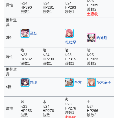
lv26
lv24
lv24
lv24
属性
HP339
HP390
HP281
HP293
波数2
波数1
波数1
波数1
土吸收
携带道
具
巫妖
3怪
哈迪斯
杜拉罕
暗
暗
暗
暗
lv23
lv24
lv23
lv25
属性
HP232
HP290
HP315
HP323
波数1
波数1
波数1
波数2
携带道
具
精卫
毕方
茨木童子
4怪
火
风
水
土
lv23
lv23
lv24
lv24
属性
HP276
HP253
HP276
HP266
波数1
波数1
波数1
波数2
火吸收