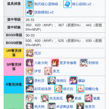
、
、
道具掉落
制式核心遗物箱
核心晶组Lv2
技能模组Lv2
道中等级
26-31
350、420（MVP）、367（星图5%）、441（星图
道中经验
5%+MVP）
BOSS等级
30-33
500、600（MVP）、525（星图5%）、630（星图
BOSS经验
5%+MVP）
UR誓灵掉
托尔
落
八岐大蛇
普罗米修斯
利维坦
SR誓灵掉
落
伊登
蚩尤
美杜莎
海德拉
镰鼬
R誓灵掉落
刻耳柏洛斯
德古拉
因幡白兔
年
杰克南瓜
桥姬
魅魔
鸦天狗
米诺陶诺斯
格里芬