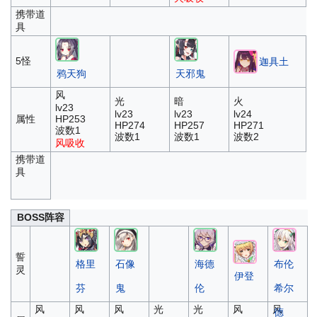
携带道
具
5怪
迦具土
鸦天狗
天邪鬼
风
光
暗
火
lv23
lv23
lv23
lv24
属性
HP253
HP274
HP257
HP271
波数1
波数1
波数1
波数2
风吸收
携带道
具
BOSS阵容
誓
格里
石像
海德
布伦
灵
伊登
芬
鬼
伦
希尔
风
风
风
光
光
风
风
德