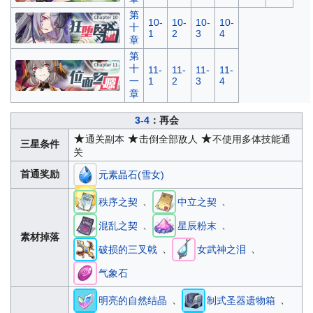
第
10-
10-
10-
10-
十
1
2
3
4
章
第
十
11-
11-
11-
11-
一
1
2
3
4
章
3-4
：再会
★
★
★
通关副本
击倒全部敌人
不使用多体技能通
三星条件
关
首通奖励
元素晶石(雪女)
、
、
秩序之契
中立之契
、
、
混乱之契
星辰粉末
素材掉落
、
、
破损的三叉戟
女武神之泪
气象石
、
、
明亮的自然结晶
制式圣器遗物箱