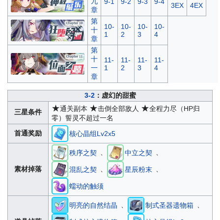
九
9-1
9-2
9-3
9-4
3EX
4EX
章
第
10-
10-
10-
10-
十
1
2
3
4
章
第
十
11-
11-
11-
11-
一
1
2
3
4
章
3-2
：虚幻的甜蜜
★
★
★
通关副本
击倒全部敌人
全程力尽（HP归
三星条件
零）誓灵不超过一名
首通奖励
核心晶组Lv2x5
、
、
秩序之契
中立之契
、
、
素材掉落
混乱之契
星辰粉末
蠕动的触须
、
、
明亮的自然结晶
制式圣器遗物箱