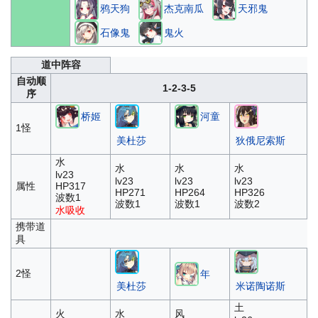
鸦天狗
杰克南瓜
天邪鬼
石像鬼
鬼火
道中阵容
自动顺
1-2-3-5
序
桥姬
河童
1怪
美杜莎
狄俄尼索斯
水
水
水
水
lv23
lv23
lv23
lv23
属性
HP317
HP271
HP264
HP326
波数1
波数1
波数1
波数2
水吸收
携带道
具
2怪
年
美杜莎
米诺陶诺斯
土
火
水
风