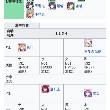
N誓灵掉落
天邪鬼
魍魉
魑魅
小精灵
道中阵容
自动
1-2-3-4
顺序
1怪
荒吐
布伦希尔德
土
水
火
风
lv31
lv31
lv31
lv32
属性
HP404
HP330
HP480
HP377
波数1
波数1
波数1
波数2
携带
道具
迦具土
2怪
雪女
土
火
风
水
lv30
lv31
lv30
lv31