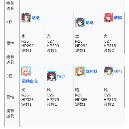
携带
道具
魑魅
麒麟
4怪
魍魉
水
光
土
火
lv26
lv27
lv26
lv27
属性
HP292
HP290
HP292
HP318
波数1
波数1
波数1
波数2
携带
道具
哥布林
嫘祖
5怪
精卫
因幡白兔
光
风
暗
风
lv26
lv26
lv26
lv26
属性
HP323
HP279
HP365
HP313
波数1
波数1
波数1
波数2
携带
道具