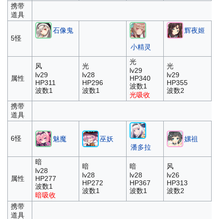
携带
道具
石像鬼
辉夜姬
5怪
小精灵
光
风
光
光
lv29
lv29
lv28
lv29
属性
HP340
HP311
HP296
HP355
波数1
波数1
波数1
波数2
光吸收
携带
道具
6怪
魅魔
巫妖
嫘祖
潘多拉
暗
暗
暗
风
lv28
lv28
lv28
lv26
属性
HP277
HP272
HP367
HP313
波数1
波数1
波数1
波数2
暗吸收
携带
道具