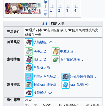
第
十
11-
11-
11-
11-
一
1
2
3
4
章
3-1
：幻梦之境
★
★
★
通关副本
击倒全部敌人
使用风属性技能完
三星条件
成最后一击
首通奖励
技能模组Lv2x5
、
、
秩序之契
中立之契
、
、
素材掉落
混乱之契
食尸鬼的粘液
八盐折之酒
、
、
明亮的自然结晶
制式圣器遗物箱
、
、
道具掉落
制式核心遗物箱
核心晶组Lv2
技能模组Lv2
道中等级
21-23
300、360（MVP）、315（星图5%）、378（星图