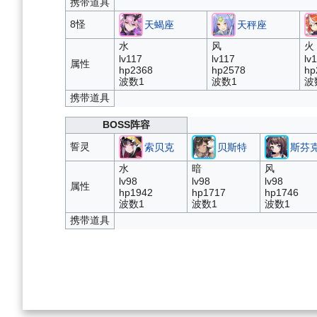
携带道具
8怪
天蝎座
天秤座
水
风
火
lv117
lv117
lv
属性
hp2368
hp2578
hp
波数1
波数1
波
携带道具
BOSS阵容
誓灵
索贝克
贝斯特
斯芬
水
暗
风
lv98
lv98
lv98
属性
hp1942
hp1717
hp1746
波数1
波数1
波数1
携带道具