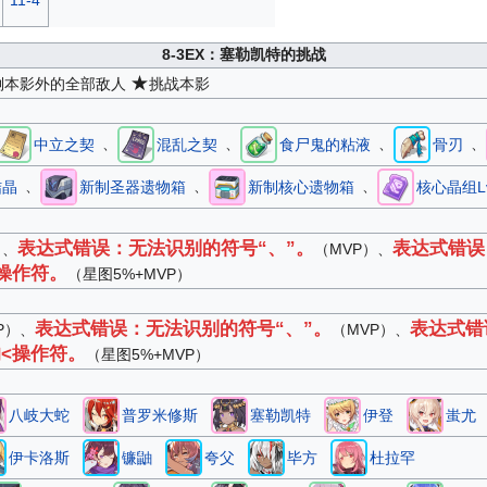
11-4
8-3EX
：塞勒凯特的挑战
★
倒本影外的全部敌人
挑战本影
、
、
、
、
中立之契
混乱之契
食尸鬼的粘液
骨刃
、
、
、
结晶
新制圣器遗物箱
新制核心遗物箱
核心晶组L
表达式错误：无法识别的符号“、”。
表达式错误
）、
（MVP）、
操作符。
（星图5%+MVP）
表达式错误：无法识别的符号“、”。
表达式错
VP）、
（MVP）、
<操作符。
（星图5%+MVP）
八岐大蛇
普罗米修斯
塞勒凯特
伊登
蚩尤
伊卡洛斯
镰鼬
夸父
毕方
杜拉罕