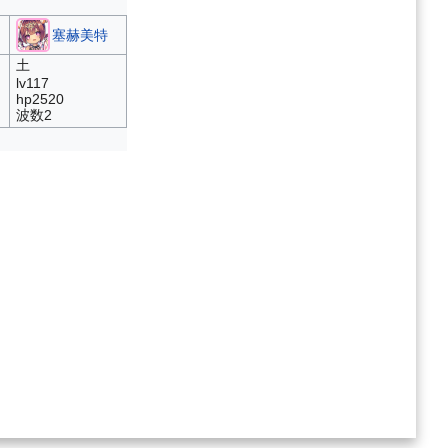
塞赫美特
土
lv117
hp2520
波数2