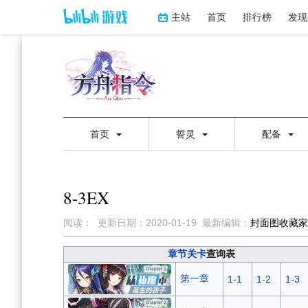
主站
首页
排行榜
发现
首页
誓灵
配备
8-3EX
阅读：
更新日期：
2020-01-19
最新编辑：
封面图收藏家
跳
跳
章节关卡
查询表
到
到
第一章
1-1
1-2
1-3
导
搜
航
索