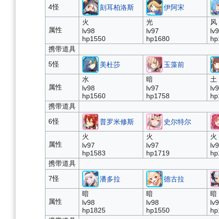
4怪
刻耳柏洛斯
伊阿宋
火
光
风
属性
lv98
lv97
lv
hp1550
hp1680
hp
携带道具
5怪
美杜莎
玉藻前
水
暗
土
属性
lv98
lv97
lv
hp1560
hp1758
hp
携带道具
6怪
普罗米修斯
史尔特尔
火
火
火
属性
lv97
lv97
lv
hp1583
hp1719
hp
携带道具
7怪
潘多拉
德古拉
暗
暗
暗
属性
lv98
lv98
lv
hp1825
hp1550
hp