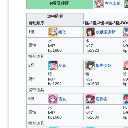
N誓灵掉落
杰克南瓜
道中阵容
自动顺序
1怪-2怪-3怪-4怪-5怪-B
1怪
须佐
狄俄尼索斯
水
水
水
属性
lv97
lv97
lv
hp1680
hp1923
hp
携带道具
2怪
巫妖
报丧女妖
暗
暗
暗
属性
lv97
lv97
lv
hp1292
hp1603
hp
携带道具
3怪
雪女
建御雷
水
风
风
属性
lv97
lv97
lv
hp1680
hp1680
hp
携带道具