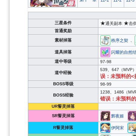
11-1
11-2
11-3
三星条件
★
★
通关副本
击
首通奖励
、
素材掉落
秩序之契
道具掉落
闪耀的自然
道中等级
97-98
539、647（MVP
道中经验
误：未预料的<
BOSS等级
98-99
1238、1486（M
BOSS经验
错误：未预料的
UR誓灵掉落
SR誓灵掉落
辉夜姬
R誓灵掉落
伊阿宋