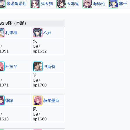
米诺陶诺斯
鸦天狗
天邪鬼
海德伦
塞壬
OSS 8怪（本影）
利维坦
乙姬
水
97
lv97
1991
hp1632
杜拉罕
贝斯特
暗
97
lv97
1971
hp1700
镰鼬
赫尔墨斯
风
97
lv97
1613
hp1680