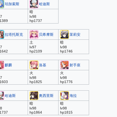
珀加索斯
哈迪斯
暗
97
lv98
1389
hp1737
拉塔托斯克
贝希摩斯
茉莉安
土
暗
97
lv97
lv98
1642
hp2109
hp1746
麒麟
洛基
射手座
火
火
97
lv98
lv98
1603
hp1825
hp1776
哈迪斯
奥西里斯
海拉
暗
暗
98
lv98
lv98
1737
hp1864
hp1815