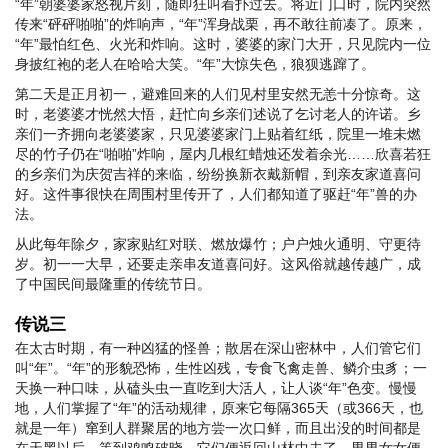
“年”朝婆婆家怒视片刻，随即狂叫着扑过去。将近门口时，院内突然
传来“砰砰啪啪”的炸响声，“年”浑身战栗，再不敢往前凑了。原来，
“年”最怕红色、火光和炸响。这时，婆婆的家门大开，只见院内一位
身披红袍的老人在哈哈大笑。“年”大惊失色，狼狈逃蹿了。
第二天是正月初一，避难回来的人们见村里安然无恙十分惊奇。这
时，老婆婆才恍然大悟，赶忙向乡亲们述说了乞讨老人的许诺。乡
亲们一齐拥向老婆婆家，只见婆婆家门上贴着红纸，院里一堆未燃
尽的竹子仍在“啪啪”炸响，屋内几根红蜡烛还发着余光……欣喜若狂
的乡亲们为庆贺吉祥的来临，纷纷换新衣戴新帽，到亲友家道喜问
好。这件事很快在周围村里传开了，人们都知道了驱赶“年”兽的办
法。
从此每年除夕，家家贴红对联、燃放爆竹；户户烛火通明、守更待
岁。初一一大早，还要走亲串友道喜问好。这风俗就越传越广，成
了中国民间最隆重的传统节日。
传说三
在太古时期，有一种凶猛的怪兽；散居在深山密林中，人们管它们
叫“年”。“年”的形貌恐怖，生性凶残，专食飞禽走兽、鳞介虫豸；一
天换一种口味，从磕头虫一直吃到大活人，让人谈“年”色变。慢慢
地，人们掌握了“年”的活动规律，原来它每隔365天（或366天，也
就是一年）窜到人群聚居的地方尝一次口鲜，而且出没的时间都是