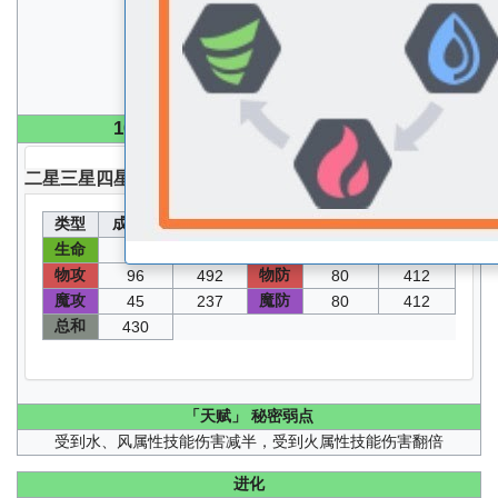
魔攻
C+
魔防
B+
100
级 无圣器无核心无能源分配能力值
二星
三星
四星
五星
类型
成长值
能力值
类型
成长值
能力值
生命
速度
77
1320
52
272
物攻
物防
96
492
80
412
魔攻
魔防
45
237
80
412
总和
430
「天赋」
秘密弱点
受到水、风属性技能伤害减半，受到火属性技能伤害翻倍
进化