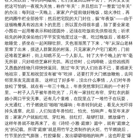
在天黑以后，等到鸡鸣破晓，它们便返回山林中去了。男男女女便
把这可怕的一夜视为关煞，称作“年关”；并且想出了一整套“过年关”
的办法：每到这一天晚上，家家户户提前做好晚饭，熄火净灶，再
把鸡圈牛栏全部拴牢；然后把宅院的大门封住，躲“年夜饭”——由于
这顿晚餐具有凶吉未卜的意思；所以置办得很丰盛，除了要全家老
小围在一起用餐表示和睦团圆外，还须在吃饭前先供祭祖先；祈求
祖先的神灵保佑他们平平安安地度过这一夜。吃过晚饭后，谁都不
敢睡觉，挤坐在一起闲聊壮胆。天色渐渐黑了下来，“年”从深山老林
里窜了出来，摸进人群聚居的村落。只见家家户户宅门紧闭，门前
还堆着芝麻杆，街上却瞧不见一个人影儿。转了大半个晚上的“年”毫
无所获，只好啃些芝麻杆充饥。再过些时，公鸡啼晓，这些凶残而
又愚蠢的怪物只得怏怏返回。熬过“年关”的人们欣喜不已，要感谢天
地祖宗，要互相祝贺没有被“年”吃掉，还要打开大门燃放鞭炮，去同
邻里亲友见面道喜。 这样过了好多年，没出什么事情，人们对年兽
放松了警惕。就在有一年三十晚上，年兽突然窜到江南的一个村子
里。一村子人几乎被年兽吃光了，只有一家挂红布帘、穿红衣的新
婚小两口平安无事。还有几个童稚，在院里点了一堆竹子在玩耍，
火光通红，竹子燃烧后“啪啪”地爆响；年兽转到此处，看见火光吓得
掉头逃窜。此后，人们知道年兽怕红、怕光、怕响声，每至年末岁
首；家家户户就贴红纸、穿红袍、挂红灯、敲锣打鼓、燃放爆竹，
这样年兽就不敢再来了。在《诗经·小雅·庭燎》篇中，就有“庭燎之
光”的记载。所谓“庭燎”就是用竹竿之类制作的火炬。竹竿燃烧后，
竹节里的空气膨胀，竹腔爆裂，发出噼噼啪啪的响声，这也即是“爆