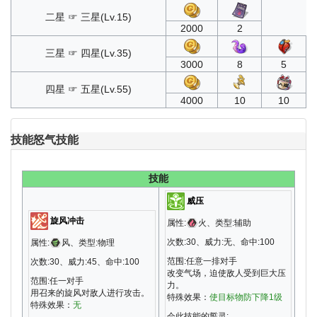
二星 ☞ 三星(Lv.15)
2000
2
三星 ☞ 四星(Lv.35)
3000
8
5
四星 ☞ 五星(Lv.55)
4000
10
10
技能
怒气技能
技能
威压
旋风冲击
属性:
火、类型:辅助
次数:30、威力:无、命中:100
属性:
风、类型:物理
范围:任意一排对手
次数:30、威力:45、命中:100
改变气场，迫使敌人受到巨大压
范围:任一对手
力。
用召来的旋风对敌人进行攻击。
特殊效果：
使目标物防下降1级
特殊效果：
无
会此技能的誓灵: