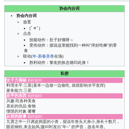
协会内台词
协会内台词
放置
(ﾟ＊ﾟ)
点击
技能动作：肚子好饿呀～
受伤动作：据说这里能找到一种叫“痒好吃棒”的零
食
联动(
年-新春异兽
在场)
胜利动作：挚友的执念烙印此身！
私密
女子力揭秘
羁绊值30
料理水平:三星(基本一边做一边偷吃, 就很影响水平发挥)
家务能力:三星
在乎的东西
羁绊值60
兴趣:吃各种美食
喜欢的供品:食物
憧憬的对象:饕餮
从前的故事
羁绊值80
九霄之中一只调皮捣蛋的小兽，据说年兽头大身小,身长十数尺，
眼若铜铃,来去如风;嗷叫时发出“年~” 的声音，故名年兽。