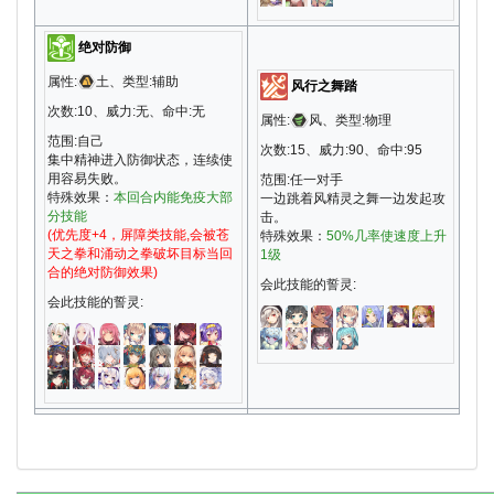
绝对防御
属性:
土、类型:辅助
风行之舞踏
次数:10、威力:无、命中:无
属性:
风、类型:物理
范围:自己
次数:15、威力:90、命中:95
集中精神进入防御状态，连续使
用容易失败。
范围:任一对手
特殊效果：
本回合内能免疫大部
一边跳着风精灵之舞一边发起攻
分技能
击。
(优先度+4，屏障类技能,会被苍
特殊效果：
50%几率使速度上升
天之拳和涌动之拳破坏目标当回
1级
合的绝对防御效果)
会此技能的誓灵:
会此技能的誓灵: