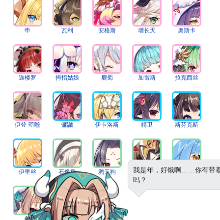
申
瓦利
安格斯
增长天
奥斯卡
迦楼罗
拇指姑娘
鹿蜀
加雷斯
拉克西丝
伊登-暗噬
镰鼬
伊卡洛斯
精卫
斯芬克斯
我是年，好饿啊……你有带
伊里丝
石像鬼
鸦天狗
格里芬
珀加索斯
吗？
年
鵺