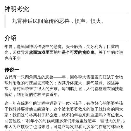
神明考究
九霄神话民间流传的恶兽，惧声、惧火。
介绍
年兽，是民间神话传说中的恶魔。头长触角，尖牙利齿；目露凶
光，凶猛异常
然而游戏里面的年是个可爱的贪吃鬼
。关于年的传说
也有不少
传说一
古代有一只四角四足的恶兽——年，因冬季大雪覆盖而短缺了食物
常到附近的村庄里去找吃的；因其身体庞大、脾气暴躁、凶猛异
常，给村民带来了很大的灾难。每到腊月底，人们都整理衣物扶老
携幼，到附近的竹林里躲避年。
这一年在躲避年的过程中遇到了一位小孩子，有位好心的婆婆将孩
子救醒并要带他去躲避年。这个被老婆婆救来的孩子就好奇的问大
家：我们这竹林离村子那么近，就不怕年会来到这里吗？有位老人
回答他说：“我年小的时候就随乡亲们来这里躲避年，雪很大的那几
年因为它饿极了也追来过，可是它每次都看到乡亲们在这竹林里伐