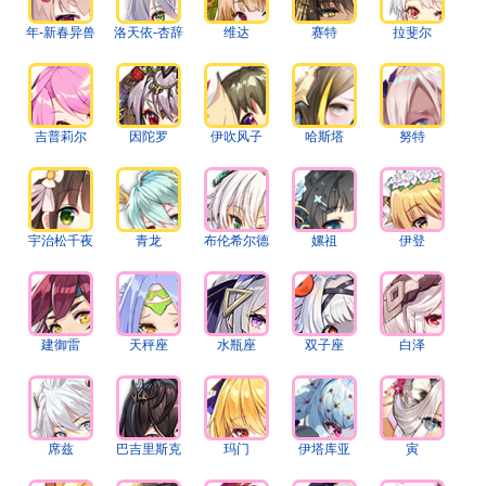
年-新春异兽
洛天依-杏辞
维达
赛特
拉斐尔
吉普莉尔
因陀罗
伊吹风子
哈斯塔
努特
宇治松千夜
青龙
布伦希尔德
嫘祖
伊登
建御雷
天秤座
水瓶座
双子座
白泽
席兹
巴吉里斯克
玛门
伊塔库亚
寅