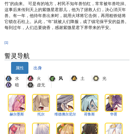
竹”的由来。 可是有的地方，村民不知年兽怕红，常常被年兽吃掉。
这事后来传到天上的紫微星君那儿，他为了拯救人们，决心消灭年
兽。有一年，他待年兽出来时，就用火球将它击倒，再用粗铁链将
它锁在石柱上。从此，“年”就被人们降服，成了镇宅保平安的益兽。
每到过年，人们总要烧香，感谢紫微星君下界带来的平安。
[1]
誓灵导航
属性
出身
水
火
土
光
风
暗
虚无
赫尔墨斯
托尔
维德佛尔尼尔
荷鲁斯
华胥