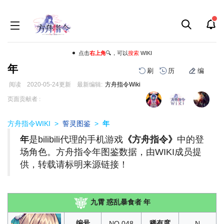
点击
右上角
🔍，可以
搜索
WIKI
年
刷
历
编
阅读
2020-05-24
更新
最新编辑:
方舟指令Wiki
跳
跳
页面贡献者 :
到
到
导
搜
方舟指令WIKI
>
誓灵图鉴
>
年
航
索
年
是bilibili代理的手机游戏
《方舟指令》
中的登
场角色。方舟指令年图鉴数据，由WIKI成员提
供，转载请标明来源链接！
九霄 惑乱暴食者 年
编号
稀有度
NO.048
N