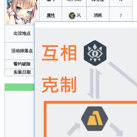
属性
消耗
风
7
誓灵召唤
、
1-2
、
1-3
、
1-4
、
2-1
、
2-2
、
2-3
、
出没地点
2-4
、
3-1
、
3-4
、
4-2
、
4-3
、
4-4
、
6-1
、
6-3
、
6-4
光沉月夜樱绽日和
：
1-1
/
1-2
/
1-3
/
1-4
/
1-5
/
1-7
/
1-
活动掉落点
8
/
1-9
/
1-10
/
2-1
/
2-2
/
2-5
/
2-6
/
2-7
/
2-9
/
2-10
/
3-2
/
3-
3
/
3-4
/
3-7
/
3-8
/
3-9
/
3-10
/
挑战-1
/
挑战-2
/
挑战-3
誓约破除
2
实装日期
2018年09月20日
性能
生命
B+
速度
C+
物攻
A
物防
B+