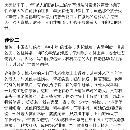
天亮起来了，“年”被人们扔到火里的竹节爆裂时发出的声音吓跑了，
住户家因为门前挂的红条，年没有进所以保住了，虽然那个孩子受
了重伤，但是他却有着惊人的愈合能力，在濒死的边缘活了过来，
人们欢天喜地，后来，人们才知道，那孩子原来是天上的神灵的转
世。
传说二
相传，中国古时候有一种叫“年”的怪兽，头长触角，尖牙利齿；目露
凶光，凶猛异常。“年”长年深居海底，每到除夕才爬上岸，吞食牲畜
伤害人命。因此，每到除夕这天，村村寨寨的人们扶老携幼逃往深
山，以躲避“年”兽的伤害。
这年除夕，桃花村的人们正扶老携幼上山避难，从村外来了个乞讨
的老人，只见他手拄拐杖，臂搭袋囊，银须飘逸，目若朗星。乡亲
们有的封窗锁门，有的收拾行装，有的牵牛赶羊，到处人喊马嘶，
一片匆忙恐慌景象。这时，谁还有心关照这位乞讨的老人。只有村
东头一位老婆婆给了老人些食物，并劝他快上山躲避“年”兽，那老人
捋髯笑道：“婆婆若让我在家呆一夜，我一定把‘年’兽撵走。”老婆婆
惊目细看，见他鹤发童颜、精神矍铄，气宇不凡。可她仍然继续劝
说，乞讨老人笑而不语。婆婆无奈，只好撇下家，上山避难去了。
半夜时分，“年”兽闯进村。它发现村里气氛与往年不同：村东头老婆
婆家，门贴大红纸，屋内烛火通明。“年”兽浑身一抖，怪叫了一声。