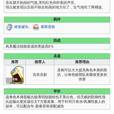
喜欢腊月热闹的气氛,害怕红色和炸裂的声音。
弱点被发现以后就不能去热闹的地方玩了，生气地吃了两桶饭。
羁绊
鲱鱼罐头
、
慕斯蛋糕
助战
风系魔法技能造成伤害提高8％
圣器
推荐
推荐人
推荐理由
圣袍可以大大提高角色本身的双
吉良吉影
抗，让角色能替队友吸收更多的
伤害
圣袍
评价
该角色本身面板比较薄弱技能组也不算出色，但天赋的防御性强
比起输出更应该往主T方面发展，用于针对只有水/风属性敌人的
副本，可以配合年-新春异兽搭配减伤