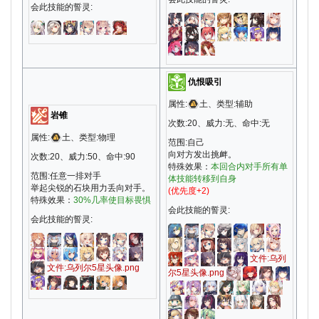
会此技能的誓灵:
仇恨吸引
属性:
土、类型:辅助
岩锥
次数:20、威力:无、命中:无
属性:
土、类型:物理
范围:自己
向对方发出挑衅。
次数:20、威力:50、命中:90
特殊效果：
本回合内对手所有单
范围:任意一排对手
体技能转移到自身
举起尖锐的石块用力丢向对手。
(优先度+2)
特殊效果：
30%几率使目标畏惧
会此技能的誓灵:
会此技能的誓灵:
文件:乌列
文件:乌列尔5星头像.png
尔5星头像.png