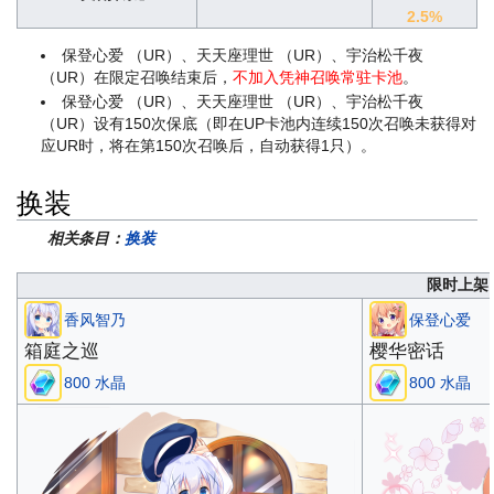
2.5%
保登心爱 （UR）、天天座理世 （UR）、宇治松千夜
（UR）在限定召唤结束后，
不加入凭神召唤常驻卡池
。
保登心爱 （UR）、天天座理世 （UR）、宇治松千夜
（UR）设有150次保底（即在UP卡池内连续150次召唤未获得对
应UR时，将在第150次召唤后，自动获得1只）。
换装
相关条目：
换装
限时上架
香风智乃
保登心爱
箱庭之巡
樱华密话
800 水晶
800 水晶