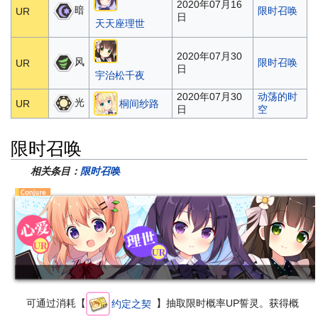
2020年07月16
暗
限时召唤
UR
日
天天座理世
2020年07月30
风
限时召唤
UR
日
宇治松千夜
2020年07月30
动荡的时
光
UR
桐间纱路
日
空
限时召唤
相关条目：
限时召唤
可通过消耗【
】抽取限时概率UP誓灵。获得概
约定之契