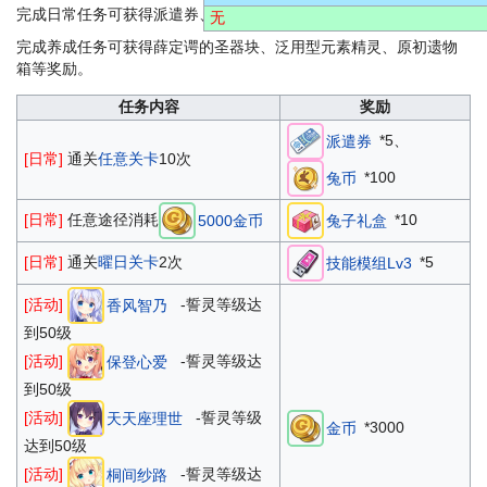
完成日常任务可获得派遣券、兔子礼盒、兔币等奖励。
无
完成养成任务可获得薛定谔的圣器块、泛用型元素精灵、原初遗物
箱等奖励。
任务内容
奖励
*5、
派遣券
[日常]
通关
任意关卡
10次
*100
兔币
[日常]
任意途径消耗
*10
5000金币
兔子礼盒
*5
[日常]
通关
曜日关卡
2次
技能模组Lv3
[活动]
-誓灵等级达
香风智乃
到50级
[活动]
-誓灵等级达
保登心爱
到50级
[活动]
-誓灵等级
天天座理世
*3000
金币
达到50级
[活动]
-誓灵等级达
桐间纱路