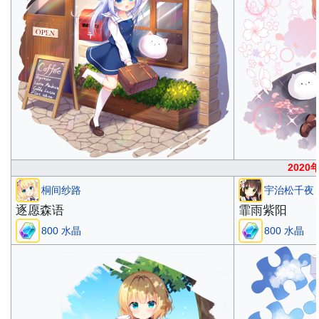
2020
桐间纱路
宇治松千夜
逐愿森语
霏雨紫阳
800 水晶
800 水晶