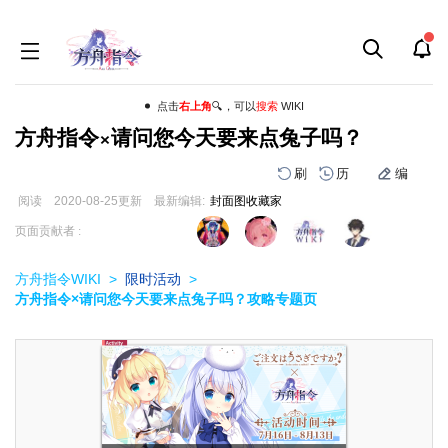
点击
右上角
🔍，可以
搜索
WIKI
方舟指令×请问您今天要来点兔子吗？
刷
历
编
阅读
2020-08-25
更新
最新编辑:
封面图收藏家
跳
跳
页面贡献者 :
到
到
导
搜
方舟指令WIKI
>
限时活动
>
航
索
方舟指令×请问您今天要来点兔子吗？攻略专题页