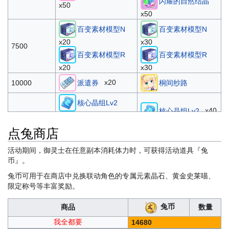
闪耀的自然结晶
x50
60000
香风智乃
原初圣器遗物箱
x50
x4
百变素材模型N
百变素材模型N
x5
许愿卡
x20
x30
7500
65000
史莱喵
百变素材模型R
百变素材模型R
x5
抵用券
x20
x30
70000
史莱喵
通用型圣器-改
x20
10000
派遣券
桐间纱路
80000
原初信仰遗物箱
通用型信仰-改
核心晶组Lv2
x40
核心晶组Lv2
x30
15000
x40
技能模组Lv2
技能模组Lv2
点兔商店
x30
活动期间，御灵士在任意副本消耗体力时，可获得活动道具『兔
原初圣器遗物箱
币』。
20000
桐间纱路
x2
兔币可用于在商店中兑换联动角色的专属元素晶石、黄金史莱喵、
x1000
x2000
体力
体力
限定称号等丰富奖励。
25000
x5000
x10000
金币
金币
兔币
商品
数量
我全都要
30000
桐间纱路
桐间纱路
14680