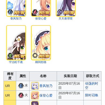
香风智乃
保登心爱
天天座理世
宇治松千夜
桐间纱路
稀有
属性
名称
实装日期
获取方式
度
2020年07月16
动荡的时
水
UR
香风智乃
日
空
2020年07月16
火
限时召唤
UR
保登心爱
日