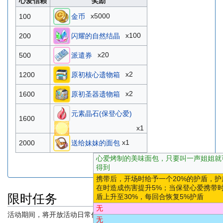
心爱信赖
奖励
x5000
100
金币
x100
200
闪耀的自然结晶
x20
500
派遣券
x2
1200
原初核心遗物箱
x2
1600
原初圣器遗物箱
元素晶石(保登心爱)
1600
x1
x1
2000
送给妹妹的面包
心爱烤制的美味面包，只要叫一声姐姐就
得到
携带后，开场时给予一个20%的护盾，护
在时造成伤害提升5%；当保登心爱携带
限时任务
盾上升至30%，每回合恢复5%护盾
无
活动期间，将开放活动日常任务和联动角色的养成任务。
无