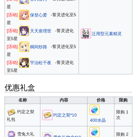
星
[活动]
-誓灵进化至5
保登心爱
星
[活动]
-誓灵进化
天天座理世
泛用型元素精灵
至5星
[活动]
-誓灵进化至5
桐间纱路
星
[活动]
-誓灵进化
宇治松千夜
至5星
优惠礼盒
名称
内容
价格
限购
约定之契
限购 1
约定之契*10
次
礼包
400水晶
雪兔大礼
限购 2