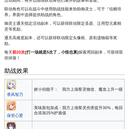
活动期间，将开启围绕联动角色们展开的故事和冒险。
桐间纱路
60000
桐间纱路
联动角色可以在战斗中使用助战技能来协助御灵士，可于『信赖培
原初圣器遗物箱
百变素材模型R
10
20
养』界面中选择提供助战的角色。
x4
百变素材模型N
5
20
御灵士通关指定活动副本，可以获得联动限定圣器、泛用型元素精
x5
许愿卡
灵等奖励。
65000
史莱喵
许愿卡
25
20
x5
抵用券
通关高难度副本，还可以获得联动限定头像框、原初遗物箱等奖
励。
抵用券
25
20
70000
史莱喵
通用型圣器-改
每天
前20次
(打一场就是5次了，小怪也算)
探索周回副本，可获得双
闪耀的自然结晶
5
50
倍掉落！
80000
原初信仰遗物箱
通用型信仰-改
金币x1000
70
20
助战效果
以下内容为 07/30 更新后添加
元素晶石(宇治松千夜)
400
1
娇小但能干： 我方上场誓灵物攻、魔攻上升一级
香风智乃
元素晶石(桐间纱路)
400
1
史莱喵
400
1
美味面包加成：我方上场誓灵伤害提升30%，每回
合添加25%护盾值
保登心爱
泛用型元素精灵
150
8