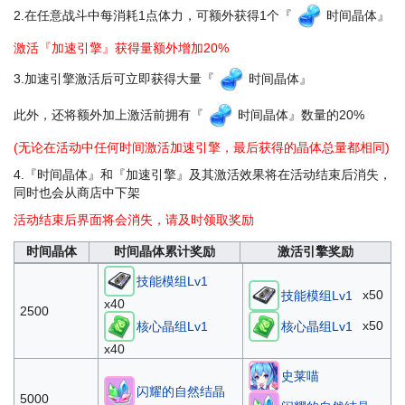
百变素材模型SR
百变素材模型SR
2.在任意战斗中每消耗1点体力，可额外获得1个『
时间晶体
』
35000
x10
x15
激活『加速引擎』获得量额外增加20%
x5000
x10000
金币
金币
3.加速引擎激活后可立即获得大量『
时间晶体
』
原初圣器遗物箱
40000
香风智乃
x2
此外，还将额外加上激活前拥有『
时间晶体
』数量的20%
核心晶组Lv3
(无论在活动中任何时间激活加速引擎，最后获得的晶体总量都相同)
x30
核心晶组Lv3
x30
45000
4.『时间晶体』和『加速引擎』及其激活效果将在活动结束后消失，
x30
技能模组Lv3
技能模组Lv3
同时也会从商店中下架
x30
活动结束后界面将会消失，请及时领取奖励
香风智乃
x1000
体力
时间晶体
时间晶体累计奖励
激活引擎奖励
50000
原初核心遗物箱
x5000
金币
技能模组Lv1
x4
x50
技能模组Lv1
x40
2500
x100
x150
信仰灵光
信仰灵光
x50
核心晶组Lv1
核心晶组Lv1
55000
闪耀的自然结晶
闪耀的自然结晶
x40
x100
x150
史莱喵
闪耀的自然结晶
香风智乃
5000