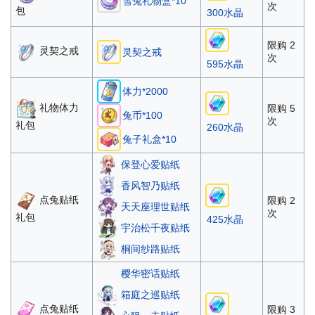
雪兔礼物盒*10
次
包
300水晶
限购 2
灵契之戒
灵契之戒
次
595水晶
体力*2000
礼物体力
限购 5
兔币*100
次
礼包
260水晶
兔子礼盒*10
保登心爱贴纸
香风智乃贴纸
点兔贴纸
限购 2
天天座理世贴纸
次
礼包
425水晶
宇治松千夜贴纸
桐间纱路贴纸
樱华密话贴纸
箱庭之巡贴纸
点兔贴纸
限购 3