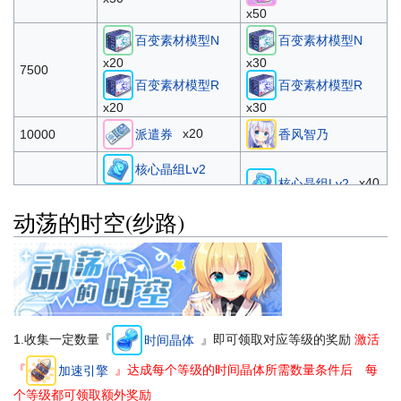
x50
百变素材模型N
百变素材模型N
x20
x30
7500
百变素材模型R
百变素材模型R
x20
x30
x20
10000
派遣券
香风智乃
核心晶组Lv2
x40
核心晶组Lv2
x30
15000
x40
技能模组Lv2
技能模组Lv2
动荡的时空(纱路)
x30
原初圣器遗物箱
20000
香风智乃
x2
x1000
x2000
体力
体力
25000
1.收集一定数量『
』即可领取对应等级的奖励
激活
时间晶体
x5000
x10000
金币
金币
『
』达成每个等级的时间晶体所需数量条件后 每
加速引擎
30000
香风智乃
香风智乃
个等级都可领取额外奖励