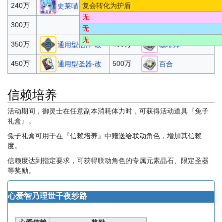
无
无
复会转化为护盾
240万
260万
史莱喵
黄金史莱喵
无
无
300万
兔子与咖啡店
无
无
350万
400万
通用型信仰-改
咖啡师
450万
500万
通用型圣器-改
百合
信赖培养
活动期间，御灵士在任意副本消耗体力时，可获得活动道具『兔子
礼盒』。
兔子礼盒可用于在『信赖培养』中赠送给联动角色，增加其信赖
度。
信赖度达到指定要求，可获得联动角色的专属元素晶石、限定圣器
等奖励。
心爱
智乃
理世
千夜
纱路