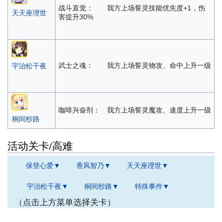
通用型信仰-改
400
1
战斗直觉： 我方上场誓灵技能优先度+1，伤
天天座理世
害提升30%
原初信仰遗物箱
70
2
原初圣器遗物箱
70
5
原初核心遗物箱
70
5
武士之魂： 我方上场誓灵物攻、命中上升一级
宇治松千夜
进化素材Lv3
20
10
进化素材Lv2
10
20
咖啡兴奋剂： 我方上场誓灵魔攻、速度上升一级
进化素材Lv1
5
20
桐间纱路
许愿卡
25
20
活动关卡/高难
抵用券
25
20
保登心爱▼
香风智乃▼
天天座理世▼
闪耀的自然结晶
5
50
宇治松千夜▼
桐间纱路▼
特殊事件▼
金币x1000
70
20
（点击上方菜单选择关卡）