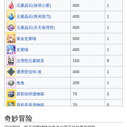
元素晶石(保登心爱)
400
1
百变素材模型SR
百变素材模型SR
35000
x10
x15
元素晶石(香风智乃)
400
1
x5000
x10000
金币
金币
元素晶石(天天座理世)
400
1
原初圣器遗物箱
40000
桐间纱路
黄金史莱喵
500
1
x2
核心晶组Lv3
史莱喵
400
1
x30
核心晶组Lv3
x30
45000
泛用型元素精灵
150
8
x30
技能模组Lv3
技能模组Lv3
x30
通用型信仰-改
400
1
桐间纱路
x1000
体力
兔兔
200
1
50000
原初核心遗物箱
x5000
金币
原初信仰遗物箱
70
2
x4
x100
x150
信仰灵光
信仰灵光
原初圣器遗物箱
70
5
55000
闪耀的自然结晶
闪耀的自然结晶
奇妙冒险
原初核心遗物箱
70
5
x100
x150
百变素材模型SR
20
10