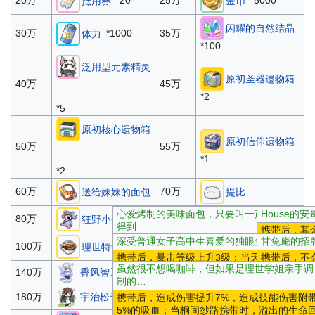
20万
25万
抵用券
金币
闪耀的自然结晶
*1000
30万
35万
体力
*100
泛用型元素精灵
原初圣器遗物箱
40万
45万
*2
*5
原初核心遗物箱
原初信仰遗物箱
50万
55万
*1
*2
60万
70万
送给妹妹的面包
提比
心爱烤制的美味面包，只要叫一声姐姐就可以
House的
80万
90万
狂野小子
豆馅
得到
携带后，其
深受普通女子高中生喜爱的独眼兔玩偶
甘兔庵的招
携带后，开场时给予一个20%的护盾，护盾存
风智乃携带
保登心爱贴纸
100万
120万
理世特调咖啡
在时造成伤害提升5%；当保登心爱携带时，
携带后，暴击等级上升3级；当天天座理世携
携带后，不
无
盾上升至30%，每回合恢复5%护盾
虽然很不想喝咖啡，但如果是理世学姐亲手调
带时，暴击等级额外增加1级且己方暴击伤害
带时，会对
香风智乃贴纸
天天座理世贴纸
140万
160万
无
制的…
提升3%
无
无
无
宇治松千夜贴纸
桐间纱路贴纸
180万
200万
携带后，造成伤害提升7%，造成技能伤害附
无
无
无
5%的吸血；当桐间纱路携带时，溢出的生命
无