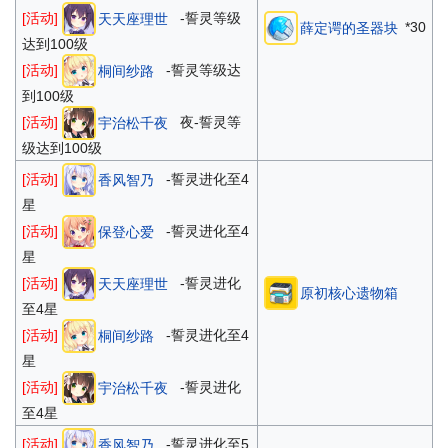
[活动]
-誓灵等级
天天座理世
*30
薛定谔的圣器块
达到100级
[活动]
-誓灵等级达
桐间纱路
到100级
[活动]
夜-誓灵等
宇治松千夜
级达到100级
[活动]
-誓灵进化至4
香风智乃
星
[活动]
-誓灵进化至4
保登心爱
星
[活动]
-誓灵进化
天天座理世
原初核心遗物箱
至4星
[活动]
-誓灵进化至4
桐间纱路
星
[活动]
-誓灵进化
宇治松千夜
至4星
[活动]
-誓灵进化至5
香风智乃