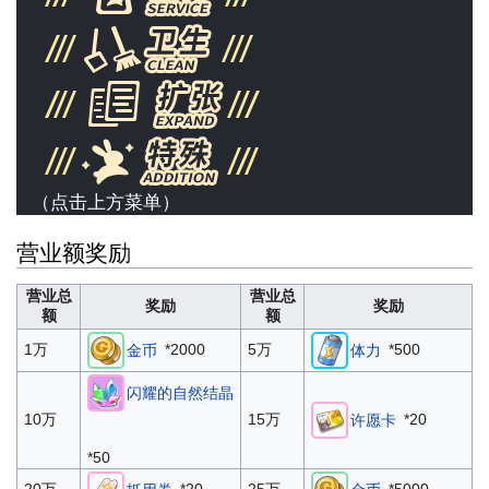
（点击上方菜单）
营业额奖励
营业总
营业总
奖励
奖励
额
额
*2000
*500
1万
5万
金币
体力
闪耀的自然结晶
*20
10万
15万
许愿卡
*50
*20
*5000